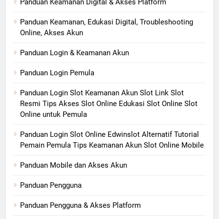
Panduan Keamanan Digital & Akses Platform
Panduan Keamanan, Edukasi Digital, Troubleshooting
Online, Akses Akun
Panduan Login & Keamanan Akun
Panduan Login Pemula
Panduan Login Slot Keamanan Akun Slot Link Slot
Resmi Tips Akses Slot Online Edukasi Slot Online Slot
Online untuk Pemula
Panduan Login Slot Online Edwinslot Alternatif Tutorial
Pemain Pemula Tips Keamanan Akun Slot Online Mobile
Panduan Mobile dan Akses Akun
Panduan Pengguna
Panduan Pengguna & Akses Platform