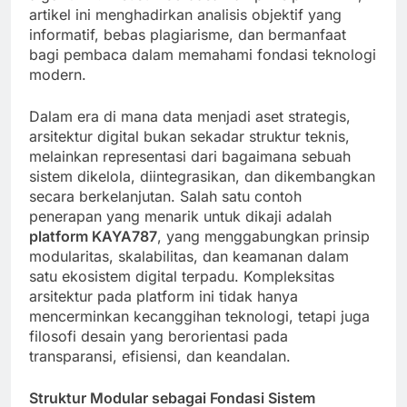
artikel ini menghadirkan analisis objektif yang
informatif, bebas plagiarisme, dan bermanfaat
bagi pembaca dalam memahami fondasi teknologi
modern.
Dalam era di mana data menjadi aset strategis,
arsitektur digital bukan sekadar struktur teknis,
melainkan representasi dari bagaimana sebuah
sistem dikelola, diintegrasikan, dan dikembangkan
secara berkelanjutan. Salah satu contoh
penerapan yang menarik untuk dikaji adalah
platform KAYA787
, yang menggabungkan prinsip
modularitas, skalabilitas, dan keamanan dalam
satu ekosistem digital terpadu. Kompleksitas
arsitektur pada platform ini tidak hanya
mencerminkan kecanggihan teknologi, tetapi juga
filosofi desain yang berorientasi pada
transparansi, efisiensi, dan keandalan.
Struktur Modular sebagai Fondasi Sistem