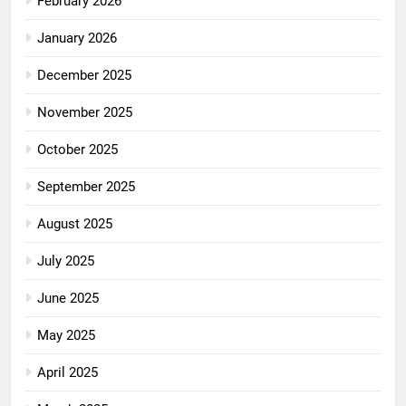
February 2026
January 2026
December 2025
November 2025
October 2025
September 2025
August 2025
July 2025
June 2025
May 2025
April 2025