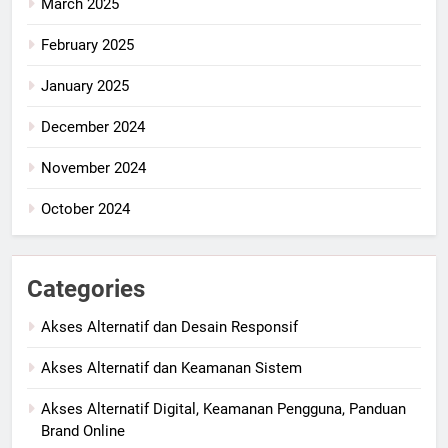
March 2025
February 2025
January 2025
December 2024
November 2024
October 2024
Categories
Akses Alternatif dan Desain Responsif
Akses Alternatif dan Keamanan Sistem
Akses Alternatif Digital, Keamanan Pengguna, Panduan
Brand Online