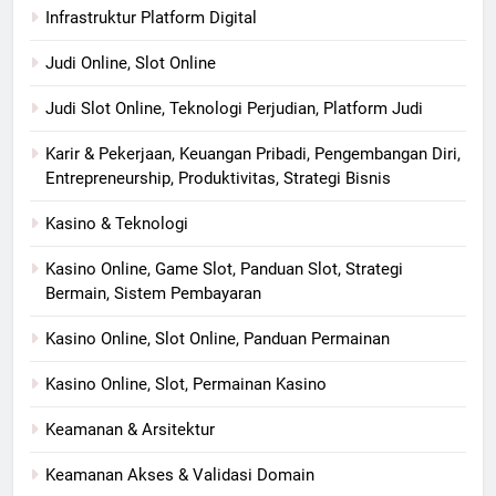
Infrastruktur Platform Digital
Judi Online, Slot Online
Judi Slot Online, Teknologi Perjudian, Platform Judi
Karir & Pekerjaan, Keuangan Pribadi, Pengembangan Diri,
Entrepreneurship, Produktivitas, Strategi Bisnis
Kasino & Teknologi
Kasino Online, Game Slot, Panduan Slot, Strategi
Bermain, Sistem Pembayaran
Kasino Online, Slot Online, Panduan Permainan
Kasino Online, Slot, Permainan Kasino
Keamanan & Arsitektur
Keamanan Akses & Validasi Domain