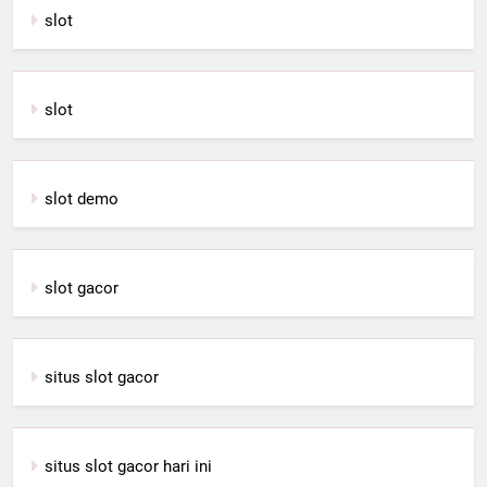
slot
slot
slot demo
slot gacor
situs slot gacor
situs slot gacor hari ini