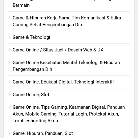
Bermain
Game & Hiburan Kerja Sama Tim Komunikasi & Etika
Gaming Sehat Pengembangan Diri
Game & Teknologi
Game Online / Situs Judi / Desain Web & UX
Game Online Kesehatan Mental Teknologi & Hiburan
Pengembangan Diri
Game Online, Edukasi Digital, Teknologi Interaktif
Game Online, Slot
Game Online, Tips Gaming, Keamanan Digital, Panduan
Akun, Mobile Gaming, Tutorial Login, Proteksi Akun,
Troubleshooting Akun
Game, Hiburan, Panduan, Slot