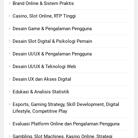
Brand Online & Sistem Praktis
Casino, Slot Online, RTP Tinggi
Desain Game & Pengalaman Pengguna
Desain Slot Digital & Psikologi Pemain
Desain UI/UX & Pengalaman Pengguna
Desain UI/UX & Teknologi Web
Desain UX dan Akses Digital
Edukasi & Analisis Statistik
Esports, Gaming Strategy, Skill Development, Digital
Lifestyle, Competitive Play
Evaluasi Platform Online dan Pengalaman Pengguna
Gambling, Slot Machines, Kasino Online, Strategi