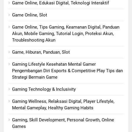
Game Online, Edukasi Digital, Teknologi Interaktif
Game Online, Slot
Game Online, Tips Gaming, Keamanan Digital, Panduan
Akun, Mobile Gaming, Tutorial Login, Proteksi Akun,
Troubleshooting Akun
Game, Hiburan, Panduan, Slot
Gaming Lifestyle Kesehatan Mental Gamer
Pengembangan Diri Esports & Competitive Play Tips dan
Strategi Bermain Game
Gaming Technology & Inclusivity
Gaming Wellness, Relaksasi Digital, Player Lifestyle,
Mental Gameplay, Healthy Gaming Habits
Gaming, Skill Development, Personal Growth, Online
Games