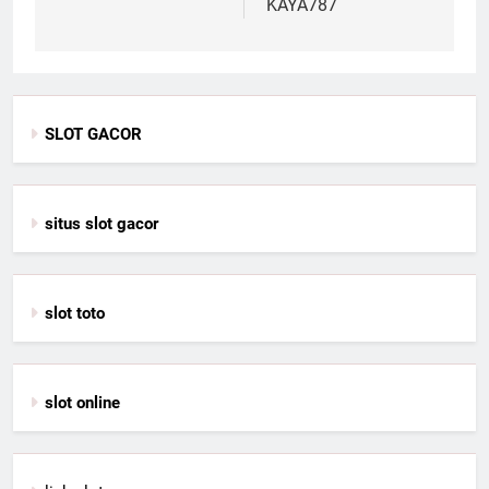
KAYA787
SLOT GACOR
situs slot gacor
slot toto
slot online