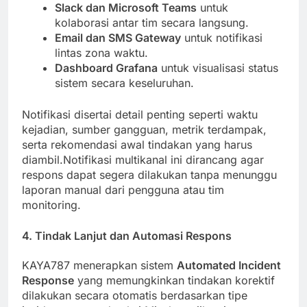
Slack dan Microsoft Teams
untuk
kolaborasi antar tim secara langsung.
Email dan SMS Gateway
untuk notifikasi
lintas zona waktu.
Dashboard Grafana
untuk visualisasi status
sistem secara keseluruhan.
Notifikasi disertai detail penting seperti waktu
kejadian, sumber gangguan, metrik terdampak,
serta rekomendasi awal tindakan yang harus
diambil.Notifikasi multikanal ini dirancang agar
respons dapat segera dilakukan tanpa menunggu
laporan manual dari pengguna atau tim
monitoring.
4. Tindak Lanjut dan Automasi Respons
KAYA787 menerapkan sistem
Automated Incident
Response
yang memungkinkan tindakan korektif
dilakukan secara otomatis berdasarkan tipe