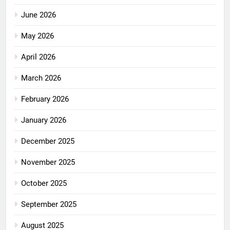
June 2026
May 2026
April 2026
March 2026
February 2026
January 2026
December 2025
November 2025
October 2025
September 2025
August 2025