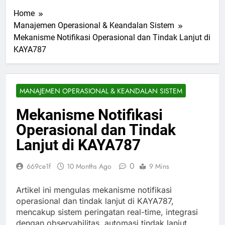
Home
Manajemen Operasional & Keandalan Sistem
Mekanisme Notifikasi Operasional dan Tindak Lanjut di
KAYA787
MANAJEMEN OPERASIONAL & KEANDALAN SISTEM
Mekanisme Notifikasi
Operasional dan Tindak
Lanjut di KAYA787
0
669ce1f
10 Months Ago
9 Mins
Artikel ini mengulas mekanisme notifikasi
operasional dan tindak lanjut di KAYA787,
mencakup sistem peringatan real-time, integrasi
dengan observabilitas, automasi tindak lanjut