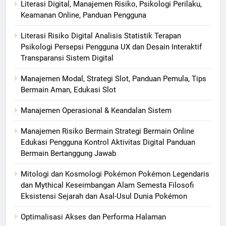
Literasi Digital, Manajemen Risiko, Psikologi Perilaku,
Keamanan Online, Panduan Pengguna
Literasi Risiko Digital Analisis Statistik Terapan
Psikologi Persepsi Pengguna UX dan Desain Interaktif
Transparansi Sistem Digital
Manajemen Modal, Strategi Slot, Panduan Pemula, Tips
Bermain Aman, Edukasi Slot
Manajemen Operasional & Keandalan Sistem
Manajemen Risiko Bermain Strategi Bermain Online
Edukasi Pengguna Kontrol Aktivitas Digital Panduan
Bermain Bertanggung Jawab
Mitologi dan Kosmologi Pokémon Pokémon Legendaris
dan Mythical Keseimbangan Alam Semesta Filosofi
Eksistensi Sejarah dan Asal-Usul Dunia Pokémon
Optimalisasi Akses dan Performa Halaman