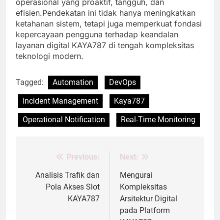
operasional yang proaktif, tangguh, dan
efisien.Pendekatan ini tidak hanya meningkatkan
ketahanan sistem, tetapi juga memperkuat fondasi
kepercayaan pengguna terhadap keandalan
layanan digital KAYA787 di tengah kompleksitas
teknologi modern.
Tagged:
Automation
DevOps
Incident Management
Kaya787
Operational Notification
Real-Time Monitoring
Previous:
Next:
Post
navigation
Analisis Trafik dan
Mengurai
Pola Akses Slot
Kompleksitas
KAYA787
Arsitektur Digital
pada Platform