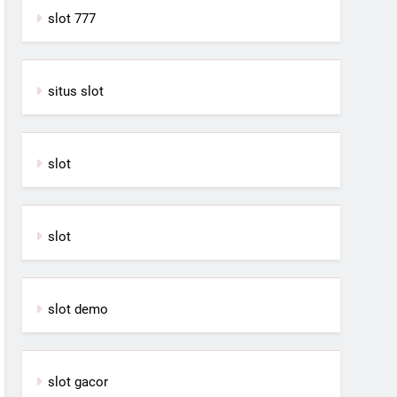
slot 777
situs slot
slot
slot
slot demo
slot gacor