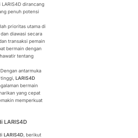
i LARIS4D dirancang
ng penuh potensi
h prioritas utama di
i dan diawasi secara
dan transaksi pemain
pat bermain dengan
hawatir tentang
Dengan antarmuka
tinggi,
LARIS4D
ngalaman bermain
arikan yang cepat
semakin memperkuat
di LARIS4D
di
LARIS4D
, berikut