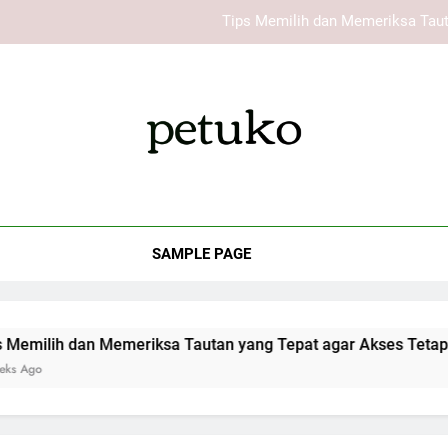
Tips Memilih dan Memeriksa Tau
KAYA787 Alternatif dengan Siste
Panduan Menjaga Kelancara
Tips Memilih Link Alternatif yang Te
uko
Tips Memilih dan Memeriksa Tau
Produk Berkualitas Untuk Hewan Peliharaan Anda Di Petuko. Da
KAYA787 Alternatif dengan Siste
SAMPLE PAGE
Panduan Menjaga Kelancara
an Memeriksa Tautan yang Tepat agar Akses Tetap Aman