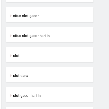
situs slot gacor
situs slot gacor hari ini
slot
slot dana
slot gacor hari ini