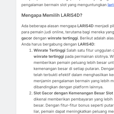
pengalaman bermain slot yang menguntungkan
lar
Mengapa Memilih LARIS4D?
Ada beberapa alasan mengapa
LARIS4D
menjadi pi
para pemain judi online, terutama bagi mereka ya
gacor
dengan
winrate tertinggi
. Berikut adalah al
Anda harus bergabung dengan
LARIS4D
:
Winrate Tertinggi
Salah satu fitur unggulan 
winrate tertinggi
pada permainan slotnya. Wi
memberikan pemain peluang lebih besar unt
kemenangan besar di setiap putaran. Dengan
telah terbukti efektif dalam menghasilkan 
menjamin pengalaman bermain yang lebih 
dibandingkan dengan platform lainnya.
Slot Gacor dengan Kemenangan Besar
Slot
dikenal memberikan pembayaran yang lebih s
besar. Dengan fitur-fitur bonus seperti putar
liar, pemain dapat meningkatkan peluang m