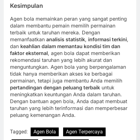
Kesimpulan
Agen bola memainkan peran yang sangat penting
dalam membantu pemain memilih permainan
terbaik untuk taruhan mereka. Dengan
memanfaatkan
analisis statistik
,
informasi terkini
,
dan
keahlian dalam memantau kondisi tim dan
faktor eksternal
, agen bola dapat memberikan
rekomendasi taruhan yang lebih akurat dan
menguntungkan. Agen bola yang berpengalaman
tidak hanya memberikan akses ke berbagai
permainan, tetapi juga membantu Anda memilih
pertandingan dengan peluang terbaik
untuk
meningkatkan keuntungan Anda dalam taruhan.
Dengan bantuan agen bola, Anda dapat membuat
taruhan yang lebih terinformasi dan memperbesar
peluang kemenangan Anda.
Tagged:
Agen Bola
Agen Terpercaya