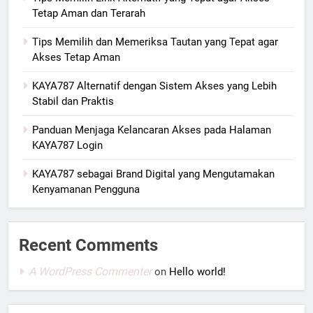
Tetap Aman dan Terarah
Tips Memilih dan Memeriksa Tautan yang Tepat agar
Akses Tetap Aman
KAYA787 Alternatif dengan Sistem Akses yang Lebih
Stabil dan Praktis
Panduan Menjaga Kelancaran Akses pada Halaman
KAYA787 Login
KAYA787 sebagai Brand Digital yang Mengutamakan
Kenyamanan Pengguna
Recent Comments
A WordPress Commenter
on
Hello world!