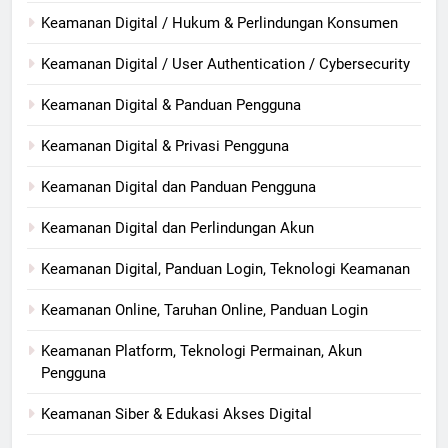
Keamanan Digital / Hukum & Perlindungan Konsumen
Keamanan Digital / User Authentication / Cybersecurity
Keamanan Digital & Panduan Pengguna
Keamanan Digital & Privasi Pengguna
Keamanan Digital dan Panduan Pengguna
Keamanan Digital dan Perlindungan Akun
Keamanan Digital, Panduan Login, Teknologi Keamanan
Keamanan Online, Taruhan Online, Panduan Login
Keamanan Platform, Teknologi Permainan, Akun
Pengguna
Keamanan Siber & Edukasi Akses Digital