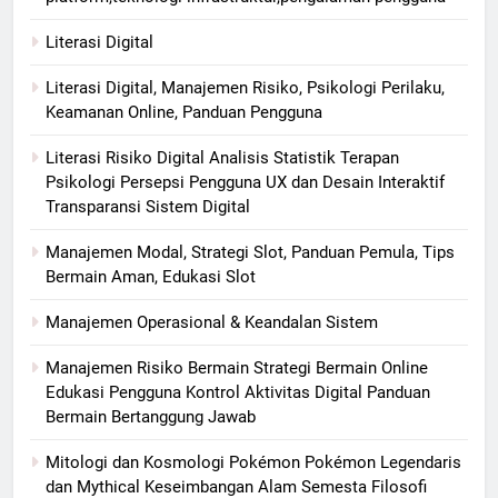
Literasi Digital
Literasi Digital, Manajemen Risiko, Psikologi Perilaku,
Keamanan Online, Panduan Pengguna
Literasi Risiko Digital Analisis Statistik Terapan
Psikologi Persepsi Pengguna UX dan Desain Interaktif
Transparansi Sistem Digital
Manajemen Modal, Strategi Slot, Panduan Pemula, Tips
Bermain Aman, Edukasi Slot
Manajemen Operasional & Keandalan Sistem
Manajemen Risiko Bermain Strategi Bermain Online
Edukasi Pengguna Kontrol Aktivitas Digital Panduan
Bermain Bertanggung Jawab
Mitologi dan Kosmologi Pokémon Pokémon Legendaris
dan Mythical Keseimbangan Alam Semesta Filosofi