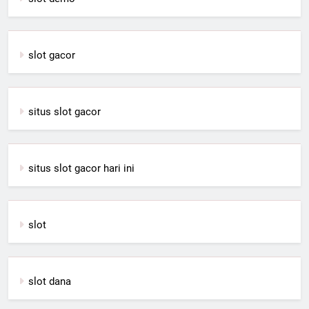
slot gacor
situs slot gacor
situs slot gacor hari ini
slot
slot dana