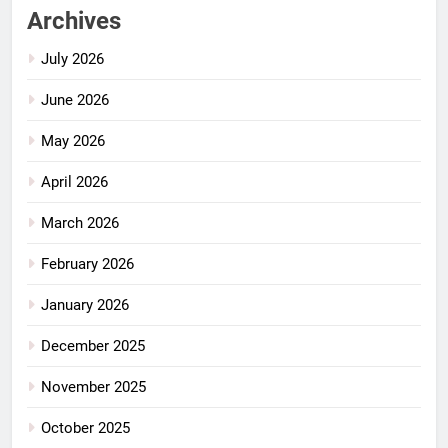
Archives
July 2026
June 2026
May 2026
April 2026
March 2026
February 2026
January 2026
December 2025
November 2025
October 2025