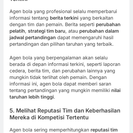
Agen bola yang profesional selalu memperbarui
informasi tentang
berita terkini
yang berkaitan
dengan tim dan pemain. Berita seperti
perubahan
pelatih
,
strategi tim baru
, atau
perubahan dalam
jadwal pertandingan
dapat memengaruhi hasil
pertandingan dan pilihan taruhan yang terbaik.
Agen bola yang berpengalaman akan selalu
berada di depan informasi terkini, seperti laporan
cedera, berita tim, dan perubahan lainnya yang
mungkin tidak terlihat oleh pemain. Dengan
informasi ini, agen bola dapat memberi saran
tentang pertandingan yang mungkin memiliki
nilai
taruhan lebih tinggi
.
5.
Melihat Reputasi Tim dan Keberhasilan
Mereka di Kompetisi Tertentu
Agen bola sering memperhitungkan
reputasi tim