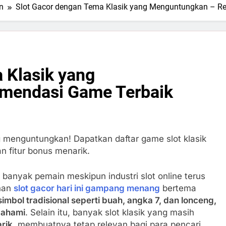
n
Slot Gacor dengan Tema Klasik yang Menguntungkan – R
 Klasik yang
mendasi Game Terbaik
 menguntungkan! Dapatkan daftar game slot klasik
an fitur bonus menarik.
t banyak pemain meskipun industri slot online terus
inan
slot gacor hari ini gampang menang
bertema
imbol tradisional seperti buah, angka 7, dan lonceng,
pahami
. Selain itu, banyak slot klasik yang masih
arik
, membuatnya tetap relevan bagi para pencari