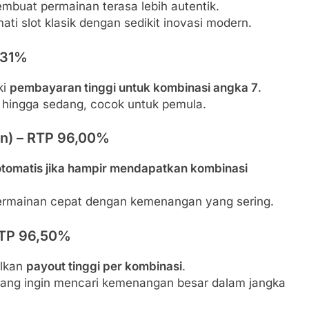
mbuat permainan terasa lebih autentik.
i slot klasik dengan sedikit inovasi modern.
6,31%
ki
pembayaran tinggi untuk kombinasi angka 7
.
h hingga sedang, cocok untuk pemula.
on) – RTP 96,00%
otomatis jika hampir mendapatkan kombinasi
rmainan cepat dengan kemenangan yang sering.
 RTP 96,50%
alkan
payout tinggi per kombinasi
.
n yang ingin mencari kemenangan besar dalam jangka