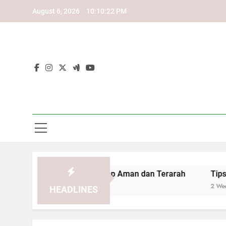
Skip
August 6, 2026
10:10:23 PM
to
content
Pet
Dapatkan 
pat agar Akses Tetap Aman dan Terarah
Tips Memilih da
2 Weeks Ago
HEADLINES