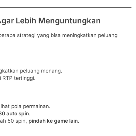
k Agar Lebih Menguntungkan
eberapa strategi yang bisa meningkatkan peluang
gkatkan peluang menang.
 RTP tertinggi.
ihat pola permainan.
30 auto spin
.
ah 50 spin,
pindah ke game lain
.