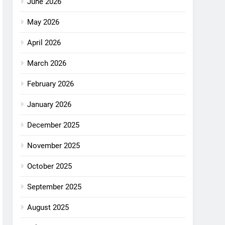
June 2026
May 2026
April 2026
March 2026
February 2026
January 2026
December 2025
November 2025
October 2025
September 2025
August 2025