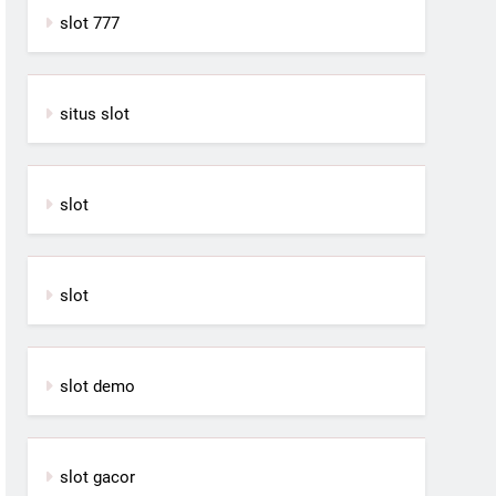
slot 777
situs slot
slot
slot
slot demo
slot gacor