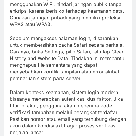
menggunakan WiFi, hindari jaringan publik tanpa
enkripsi karena berisiko terhadap keamanan data.
Gunakan jaringan pribadi yang memiliki proteksi
WPA2 atau WPA3.
Sebelum mengakses halaman login, disarankan
untuk membersihkan cache Safari secara berkala.
Caranya, buka Settings, pilih Safari, lalu tap Clear
History and Website Data. Tindakan ini membantu
menghapus file sementara yang dapat
menyebabkan konflik tampilan atau error akibat
pembaruan sistem pada server.
Dalam konteks keamanan, sistem login modern
biasanya menerapkan autentikasi dua faktor. Jika
fitur ini aktif, pengguna akan menerima kode
verifikasi tambahan melalui perangkat terdaftar.
Pastikan nomor atau email yang terhubung dengan
akun dalam kondisi aktif agar proses verifikasi
berjalan lancar.