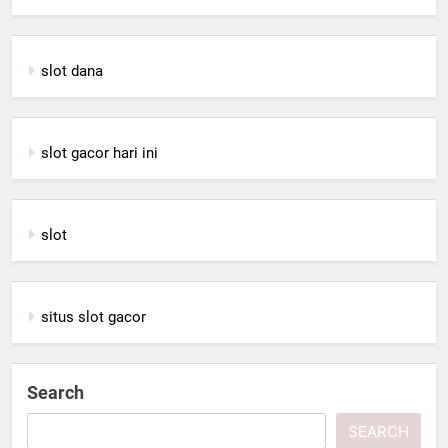
slot dana
slot gacor hari ini
slot
situs slot gacor
Search
SEARCH