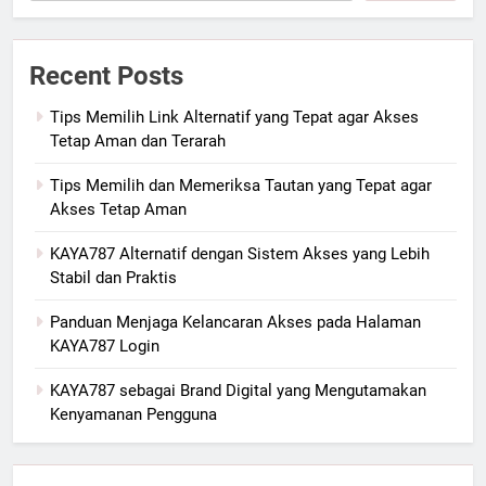
Recent Posts
Tips Memilih Link Alternatif yang Tepat agar Akses
Tetap Aman dan Terarah
Tips Memilih dan Memeriksa Tautan yang Tepat agar
Akses Tetap Aman
KAYA787 Alternatif dengan Sistem Akses yang Lebih
Stabil dan Praktis
Panduan Menjaga Kelancaran Akses pada Halaman
KAYA787 Login
KAYA787 sebagai Brand Digital yang Mengutamakan
Kenyamanan Pengguna