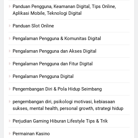
Panduan Pengguna, Keamanan Digital, Tips Online,
Aplikasi Mobile, Teknologi Digital
Panduan Slot Online
Pengalaman Pengguna & Komunitas Digital
Pengalaman Pengguna dan Akses Digital
Pengalaman Pengguna dan Fitur Digital
Pengalaman Pengguna Digital
Pengembangan Diri & Pola Hidup Seimbang
pengembangan diri, psikologi motivasi, kebiasaan
sukses, mental health, personal growth, strategi hidup
Perjudian Gaming Hiburan Lifestyle Tips & Trik
Permainan Kasino