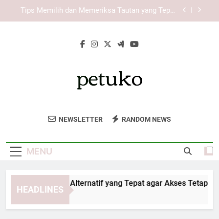
Skip
KAYA787 Alternatif dengan Sistem Akses yang
to
Lebih Stabil dan Praktis
content
Panduan Menjaga Kelancaran Akses pada
Halaman KAYA787 Login
Tips Memilih Link Alternatif yang Tepat agar
Akses Tetap Aman dan Terarah
Tips Memilih dan Memeriksa Tautan yang Tepat
agar Akses Tetap Aman
KAYA787 Alternatif dengan Sistem Akses yang
Lebih Stabil dan Praktis
Petuko
Dapatkan Produk Berkualitas Untuk Hewan
Panduan Menjaga Kelancaran Akses pada
NEWSLETTER
RANDOM NEWS
Halaman KAYA787 Login
Peliharaan Anda Di Petuko. Dari Makanan
Hingga Aksesori, Semuanya Ada Di Sini.
MENU
ps Memilih Link Alternatif yang Tepat agar Akses Tetap Aman
HEADLINES
Weeks Ago