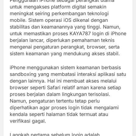
Penggunaan iPhone sebagai perangkat utama
untuk mengakses platform digital semakin
meningkat seiring perkembangan teknologi
mobile. Sistem operasi iOS dikenal dengan
stabilitas dan keamanannya yang tinggi. Namun,
untuk memastikan proses KAYA787 login di iPhone
berjalan lancar, diperlukan pemahaman teknis
mengenai pengaturan perangkat, browser, serta
sistem keamanan yang mendukung akses stabil.
iPhone menggunakan sistem keamanan berbasis
sandboxing yang membatasi interaksi aplikasi satu
dengan lainnya. Hal ini membuat akses melalui
browser seperti Safari relatif aman karena setiap
proses berjalan dalam lingkungan terisolasi.
Namun, pengaturan tertentu tetap perlu
diperhatikan agar proses login tidak mengalami
kendala seperti halaman tidak termuat atau
verifikasi gagal.
Langkah pertama sebelum login adalah