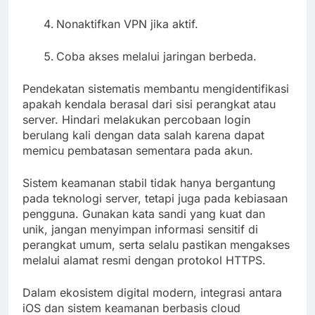
Nonaktifkan VPN jika aktif.
Coba akses melalui jaringan berbeda.
Pendekatan sistematis membantu mengidentifikasi
apakah kendala berasal dari sisi perangkat atau
server. Hindari melakukan percobaan login
berulang kali dengan data salah karena dapat
memicu pembatasan sementara pada akun.
Sistem keamanan stabil tidak hanya bergantung
pada teknologi server, tetapi juga pada kebiasaan
pengguna. Gunakan kata sandi yang kuat dan
unik, jangan menyimpan informasi sensitif di
perangkat umum, serta selalu pastikan mengakses
melalui alamat resmi dengan protokol HTTPS.
Dalam ekosistem digital modern, integrasi antara
iOS dan sistem keamanan berbasis cloud