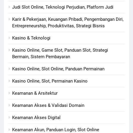
Judi Slot Online, Teknologi Perjudian, Platform Judi
Karir & Pekerjaan, Keuangan Pribadi, Pengembangan Diri,
Entrepreneurship, Produktivitas, Strategi Bisnis
Kasino & Teknologi
Kasino Online, Game Slot, Panduan Slot, Strategi
Bermain, Sistem Pembayaran
Kasino Online, Slot Online, Panduan Permainan
Kasino Online, Slot, Permainan Kasino
Keamanan & Arsitektur
Keamanan Akses & Validasi Domain
Keamanan Akses Digital
Keamanan Akun, Panduan Login, Slot Online