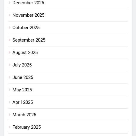
December 2025
November 2025
October 2025
September 2025
August 2025
July 2025
June 2025
May 2025
April 2025
March 2025
February 2025