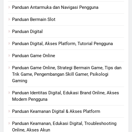
Panduan Antarmuka dan Navigasi Pengguna
Panduan Bermain Slot
Panduan Digital
Panduan Digital, Akses Platform, Tutorial Pengguna
Panduan Game Online
Panduan Game Online, Strategi Bermain Game, Tips dan
Trik Game, Pengembangan Skill Gamer, Psikologi
Gaming
Panduan Identitas Digital, Edukasi Brand Online, Akses
Modern Pengguna
Panduan Keamanan Digital & Akses Platform
Panduan Keamanan, Edukasi Digital, Troubleshooting
Online, Akses Akun