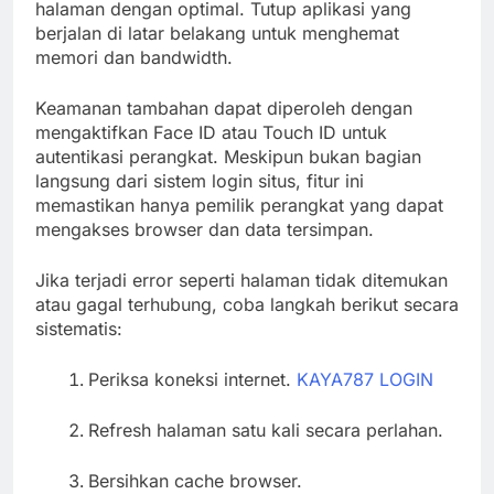
halaman dengan optimal. Tutup aplikasi yang
berjalan di latar belakang untuk menghemat
memori dan bandwidth.
Keamanan tambahan dapat diperoleh dengan
mengaktifkan Face ID atau Touch ID untuk
autentikasi perangkat. Meskipun bukan bagian
langsung dari sistem login situs, fitur ini
memastikan hanya pemilik perangkat yang dapat
mengakses browser dan data tersimpan.
Jika terjadi error seperti halaman tidak ditemukan
atau gagal terhubung, coba langkah berikut secara
sistematis:
Periksa koneksi internet.
KAYA787 LOGIN
Refresh halaman satu kali secara perlahan.
Bersihkan cache browser.