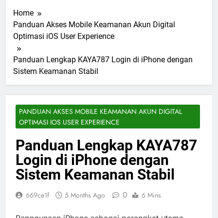
Home
Panduan Akses Mobile Keamanan Akun Digital
Optimasi iOS User Experience
Panduan Lengkap KAYA787 Login di iPhone dengan
Sistem Keamanan Stabil
PANDUAN AKSES MOBILE KEAMANAN AKUN DIGITAL
OPTIMASI IOS USER EXPERIENCE
Panduan Lengkap KAYA787
Login di iPhone dengan
Sistem Keamanan Stabil
0
669ce1f
5 Months Ago
6 Mins