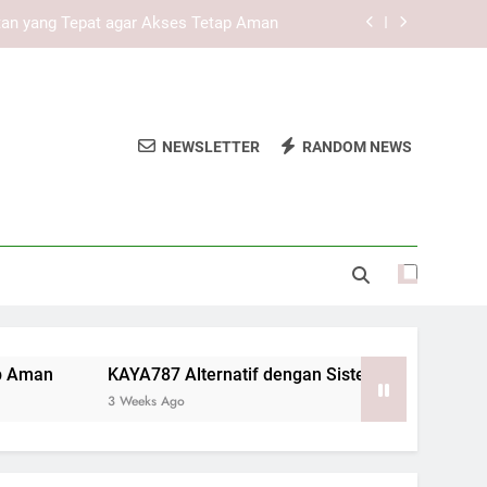
tan yang Tepat agar Akses Tetap Aman
m Akses yang Lebih Stabil dan Praktis
n Akses pada Halaman KAYA787 Login
NEWSLETTER
RANDOM NEWS
pat agar Akses Tetap Aman dan Terarah
tan yang Tepat agar Akses Tetap Aman
ri Makanan Hingga Aksesori, Semuanya Ada Di Sini.
m Akses yang Lebih Stabil dan Praktis
n Akses pada Halaman KAYA787 Login
KAYA787 Alternatif dengan Sistem Akses yang Lebih Stabi
3 Weeks Ago