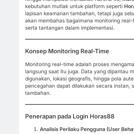
kebutuhan mutlak untuk platform seperti
Hor
lapisan keamanan tambahan, tetapi juga sebag
akan membahas bagaimana monitoring real-t
serta tantangan dalam implementasi.
Konsep Monitoring Real-Time
Monitoring real-time adalah proses mengamat
langsung saat itu juga. Data yang dipantau
digunakan, lokasi geografis, hingga pola aut
pencegahan dapat dilakukan secara instan, s
tambahan.
Penerapan pada Login Horas88
Analisis Perilaku Pengguna (User Behav