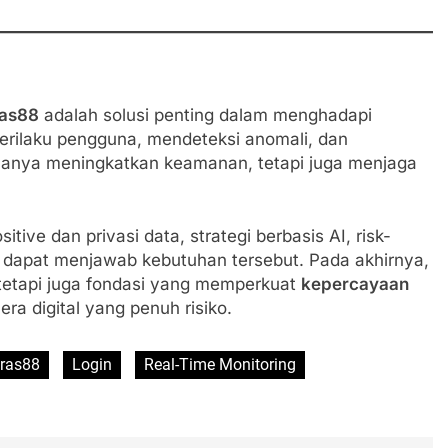
ras88
adalah solusi penting dalam menghadapi
rilaku pengguna, mendeteksi anomali, dan
 hanya meningkatkan keamanan, tetapi juga menjaga
tive dan privasi data, strategi berbasis AI, risk-
ud dapat menjawab kebutuhan tersebut. Pada akhirnya,
 tetapi juga fondasi yang memperkuat
kepercayaan
ra digital yang penuh risiko.
ras88
Login
Real-Time Monitoring