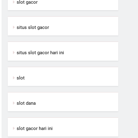
slot gacor
situs slot gacor
situs slot gacor hari ini
slot
slot dana
slot gacor hari ini