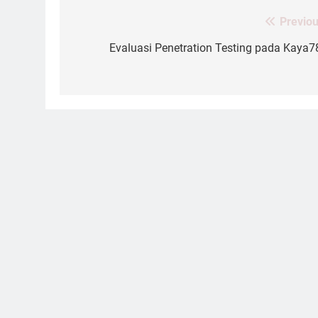
Previou
Post
navigation
Evaluasi Penetration Testing pada Kaya7