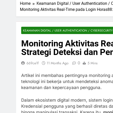
Home
Keamanan Digital / User Authentication / 
Monitoring Aktivitas Real-Time pada Login Horas88
KEAMANAN DIGITAL / USER AUTHENTICATION / CYBERSECURITY
Monitoring Aktivitas R
Strategi Deteksi dan P
0
669ce1f
11 Months Ago
5 Mins
Artikel ini membahas pentingnya monitoring 
teknologi ini bekerja untuk mendeteksi ano
keamanan dan kepercayaan pengguna.
Dalam ekosistem digital modern, sistem login
Kredensial pengguna yang berhasil diretas da
hingga manipulasi transaksi. Karena itu,
moni