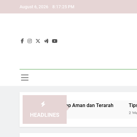
Skip
August 6, 2026
8:17:26 PM
to
content
Pet
Dapatkan 
 Tepat agar Akses Tetap Aman dan Terarah
Tips Memilih
2 Weeks Ago
HEADLINES