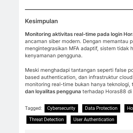
Kesimpulan
Monitoring aktivitas real-time pada login Ho
ancaman siber modern. Dengan memantau pe
mengintegrasikan MFA adaptif, sistem tidak
kenyamanan pengguna.
Meski menghadapi tantangan seperti false posi
based authentication, dan infrastruktur clo
monitoring real-time bukan hanya teknologi,
dan loyalitas pengguna
terhadap Horas88 di e
Tagged:
Cybersecurity
Data Protection
Ho
Threat Detection
User Authentication