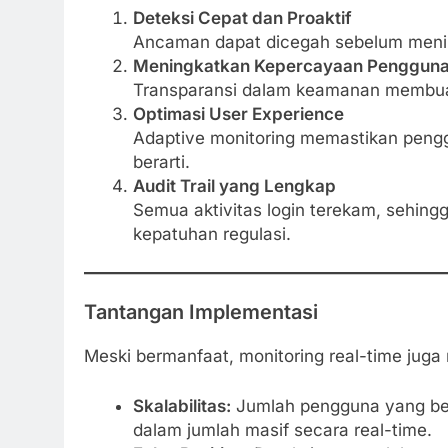
Deteksi Cepat dan Proaktif
Ancaman dapat dicegah sebelum menim
Meningkatkan Kepercayaan Penggun
Transparansi dalam keamanan membuat
Optimasi User Experience
Adaptive monitoring memastikan pengg
berarti.
Audit Trail yang Lengkap
Semua aktivitas login terekam, sehing
kepatuhan regulasi.
Tantangan Implementasi
Meski bermanfaat, monitoring real-time jug
Skalabilitas:
Jumlah pengguna yang be
dalam jumlah masif secara real-time.