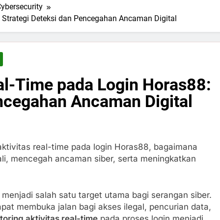
Cybersecurity
: Strategi Deteksi dan Pencegahan Ancaman Digital
eal-Time pada Login Horas88:
encegahan Ancaman Digital
aktivitas real-time pada login Horas88, bagaimana
mali, mencegah ancaman siber, serta meningkatkan
 menjadi salah satu target utama bagi serangan siber.
pat membuka jalan bagi akses ilegal, pencurian data,
toring aktivitas real-time
pada proses login menjadi