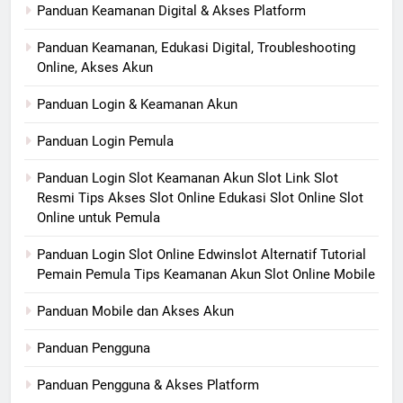
Panduan Keamanan Digital & Akses Platform
Panduan Keamanan, Edukasi Digital, Troubleshooting
Online, Akses Akun
Panduan Login & Keamanan Akun
Panduan Login Pemula
Panduan Login Slot Keamanan Akun Slot Link Slot
Resmi Tips Akses Slot Online Edukasi Slot Online Slot
Online untuk Pemula
Panduan Login Slot Online Edwinslot Alternatif Tutorial
Pemain Pemula Tips Keamanan Akun Slot Online Mobile
Panduan Mobile dan Akses Akun
Panduan Pengguna
Panduan Pengguna & Akses Platform