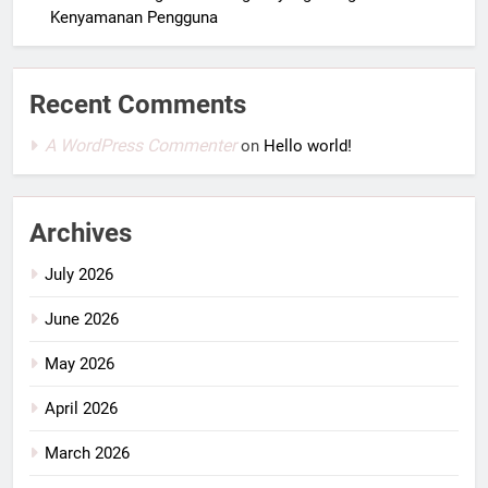
Kenyamanan Pengguna
Recent Comments
A WordPress Commenter
on
Hello world!
Archives
July 2026
June 2026
May 2026
April 2026
March 2026