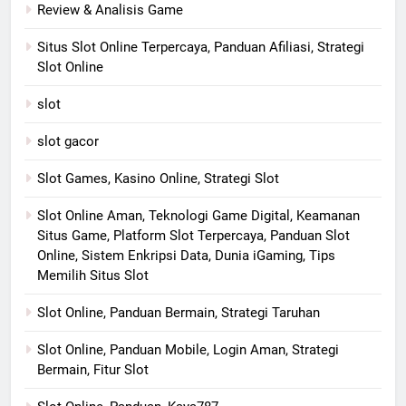
Review & Analisis Game
Situs Slot Online Terpercaya, Panduan Afiliasi, Strategi
Slot Online
slot
slot gacor
Slot Games, Kasino Online, Strategi Slot
Slot Online Aman, Teknologi Game Digital, Keamanan
Situs Game, Platform Slot Terpercaya, Panduan Slot
Online, Sistem Enkripsi Data, Dunia iGaming, Tips
Memilih Situs Slot
Slot Online, Panduan Bermain, Strategi Taruhan
Slot Online, Panduan Mobile, Login Aman, Strategi
Bermain, Fitur Slot