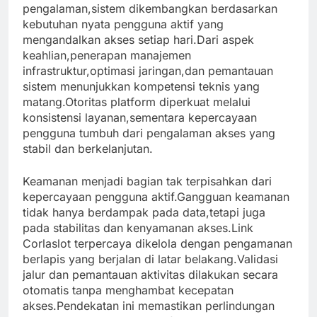
pengalaman,sistem dikembangkan berdasarkan
kebutuhan nyata pengguna aktif yang
mengandalkan akses setiap hari.Dari aspek
keahlian,penerapan manajemen
infrastruktur,optimasi jaringan,dan pemantauan
sistem menunjukkan kompetensi teknis yang
matang.Otoritas platform diperkuat melalui
konsistensi layanan,sementara kepercayaan
pengguna tumbuh dari pengalaman akses yang
stabil dan berkelanjutan.
Keamanan menjadi bagian tak terpisahkan dari
kepercayaan pengguna aktif.Gangguan keamanan
tidak hanya berdampak pada data,tetapi juga
pada stabilitas dan kenyamanan akses.Link
Corlaslot terpercaya dikelola dengan pengamanan
berlapis yang berjalan di latar belakang.Validasi
jalur dan pemantauan aktivitas dilakukan secara
otomatis tanpa menghambat kecepatan
akses.Pendekatan ini memastikan perlindungan