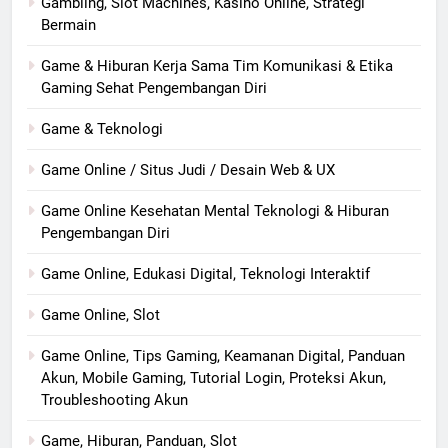
Gambling, Slot Machines, Kasino Online, Strategi
Bermain
Game & Hiburan Kerja Sama Tim Komunikasi & Etika
Gaming Sehat Pengembangan Diri
Game & Teknologi
Game Online / Situs Judi / Desain Web & UX
Game Online Kesehatan Mental Teknologi & Hiburan
Pengembangan Diri
Game Online, Edukasi Digital, Teknologi Interaktif
Game Online, Slot
Game Online, Tips Gaming, Keamanan Digital, Panduan
Akun, Mobile Gaming, Tutorial Login, Proteksi Akun,
Troubleshooting Akun
Game, Hiburan, Panduan, Slot