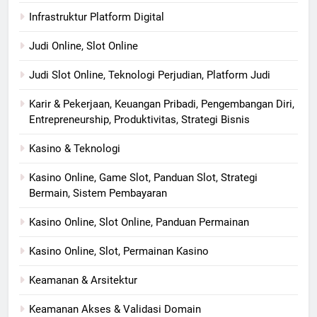
Infrastruktur Platform Digital
Judi Online, Slot Online
Judi Slot Online, Teknologi Perjudian, Platform Judi
Karir & Pekerjaan, Keuangan Pribadi, Pengembangan Diri,
Entrepreneurship, Produktivitas, Strategi Bisnis
Kasino & Teknologi
Kasino Online, Game Slot, Panduan Slot, Strategi
Bermain, Sistem Pembayaran
Kasino Online, Slot Online, Panduan Permainan
Kasino Online, Slot, Permainan Kasino
Keamanan & Arsitektur
Keamanan Akses & Validasi Domain