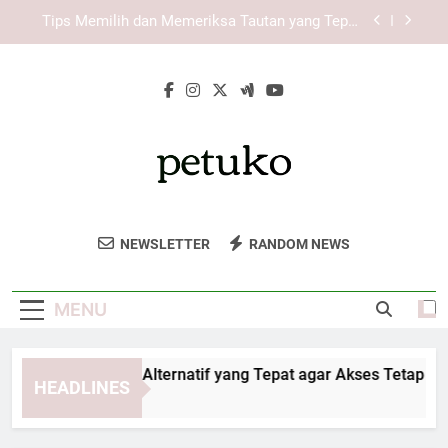
Skip
KAYA787 Alternatif dengan Sistem Akses yang
to
Lebih Stabil dan Praktis
content
Panduan Menjaga Kelancaran Akses pada
Halaman KAYA787 Login
Tips Memilih Link Alternatif yang Tepat agar
Akses Tetap Aman dan Terarah
Tips Memilih dan Memeriksa Tautan yang Tepat
agar Akses Tetap Aman
KAYA787 Alternatif dengan Sistem Akses yang
Lebih Stabil dan Praktis
Petuko
Dapatkan Produk Berkualitas Untuk Hewan
Panduan Menjaga Kelancaran Akses pada
NEWSLETTER
RANDOM NEWS
Halaman KAYA787 Login
Peliharaan Anda Di Petuko. Dari Makanan
Hingga Aksesori, Semuanya Ada Di Sini.
MENU
ps Memilih Link Alternatif yang Tepat agar Akses Tetap Aman
HEADLINES
Weeks Ago