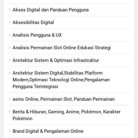
Akses Digital dan Panduan Pengguna
Aksesibilitas Digital
Analisis Pengguna & UX
Analisis Permainan Slot Online Edukasi Strategi
Arsitektur Sistem & Optimasi Infrastruktur
Arsitektur Sistem Digital,Stabilitas Platform
Modern,Optimasi Teknologi Online,Pengalaman
Pengguna Terintegrasi
asino Online, Permainan Slot, Panduan Permainan
Berita & Hiburan, Gaming, Anime, Pokémon, Karakter
Pokémon
Brand Digital & Pengalaman Online