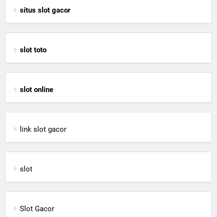
situs slot gacor
slot toto
slot online
link slot gacor
slot
Slot Gacor