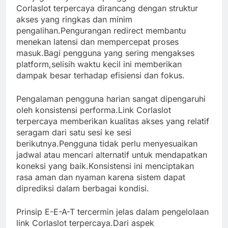
Corlaslot terpercaya dirancang dengan struktur
akses yang ringkas dan minim
pengalihan.Pengurangan redirect membantu
menekan latensi dan mempercepat proses
masuk.Bagi pengguna yang sering mengakses
platform,selisih waktu kecil ini memberikan
dampak besar terhadap efisiensi dan fokus.
Pengalaman pengguna harian sangat dipengaruhi
oleh konsistensi performa.Link Corlaslot
terpercaya memberikan kualitas akses yang relatif
seragam dari satu sesi ke sesi
berikutnya.Pengguna tidak perlu menyesuaikan
jadwal atau mencari alternatif untuk mendapatkan
koneksi yang baik.Konsistensi ini menciptakan
rasa aman dan nyaman karena sistem dapat
diprediksi dalam berbagai kondisi.
Prinsip E-E-A-T tercermin jelas dalam pengelolaan
link Corlaslot terpercaya.Dari aspek