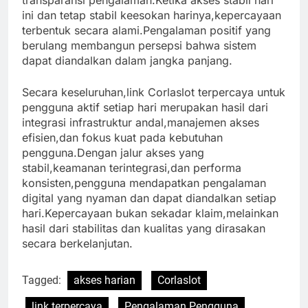
transparansi pengalaman.Ketika akses stabil hari
ini dan tetap stabil keesokan harinya,kepercayaan
terbentuk secara alami.Pengalaman positif yang
berulang membangun persepsi bahwa sistem
dapat diandalkan dalam jangka panjang.
Secara keseluruhan,link Corlaslot terpercaya untuk
pengguna aktif setiap hari merupakan hasil dari
integrasi infrastruktur andal,manajemen akses
efisien,dan fokus kuat pada kebutuhan
pengguna.Dengan jalur akses yang
stabil,keamanan terintegrasi,dan performa
konsisten,pengguna mendapatkan pengalaman
digital yang nyaman dan dapat diandalkan setiap
hari.Kepercayaan bukan sekadar klaim,melainkan
hasil dari stabilitas dan kualitas yang dirasakan
secara berkelanjutan.
Tagged:
akses harian
Corlaslot
link terpercaya
Pengalaman Pengguna