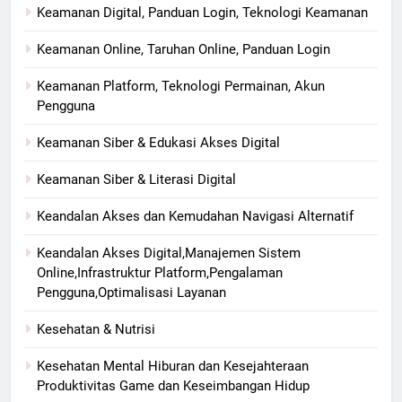
Keamanan Digital, Panduan Login, Teknologi Keamanan
Keamanan Online, Taruhan Online, Panduan Login
Keamanan Platform, Teknologi Permainan, Akun
Pengguna
Keamanan Siber & Edukasi Akses Digital
Keamanan Siber & Literasi Digital
Keandalan Akses dan Kemudahan Navigasi Alternatif
Keandalan Akses Digital,Manajemen Sistem
Online,Infrastruktur Platform,Pengalaman
Pengguna,Optimalisasi Layanan
Kesehatan & Nutrisi
Kesehatan Mental Hiburan dan Kesejahteraan
Produktivitas Game dan Keseimbangan Hidup