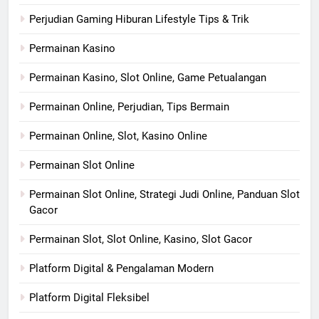
Perjudian Gaming Hiburan Lifestyle Tips & Trik
Permainan Kasino
Permainan Kasino, Slot Online, Game Petualangan
Permainan Online, Perjudian, Tips Bermain
Permainan Online, Slot, Kasino Online
Permainan Slot Online
Permainan Slot Online, Strategi Judi Online, Panduan Slot
Gacor
Permainan Slot, Slot Online, Kasino, Slot Gacor
Platform Digital & Pengalaman Modern
Platform Digital Fleksibel