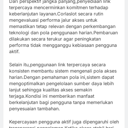
Dari perspektif jangka panjang,penyediaan link
terpercaya mencerminkan komitmen terhadap
keberlanjutan layanan.Corlaslot secara rutin
mengevaluasi performa jalur akses untuk
memastikan tetap relevan dengan perkembangan
teknologi dan pola penggunaan harian.Pembaruan
dilakukan secara terukur agar peningkatan
performa tidak mengganggu kebiasaan pengguna
aktif.
Selain itu,penggunaan link terpercaya secara
konsisten membantu sistem mengenali pola akses
harian.Dengan pemahaman pola ini,sistem dapat
mengoptimalkan pengelolaan sumber daya lebih
lanjut sehingga kualitas akses semakin
terjaga.Kondisi ini memberikan manfaat
berkelanjutan bagi pengguna tanpa memerlukan
penyesuaian tambahan.
Kepercayaan pengguna aktif juga dipengaruhi oleh