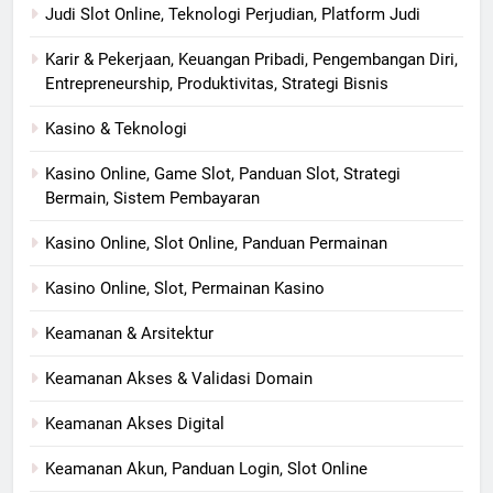
Judi Slot Online, Teknologi Perjudian, Platform Judi
Karir & Pekerjaan, Keuangan Pribadi, Pengembangan Diri,
Entrepreneurship, Produktivitas, Strategi Bisnis
Kasino & Teknologi
Kasino Online, Game Slot, Panduan Slot, Strategi
Bermain, Sistem Pembayaran
Kasino Online, Slot Online, Panduan Permainan
Kasino Online, Slot, Permainan Kasino
Keamanan & Arsitektur
Keamanan Akses & Validasi Domain
Keamanan Akses Digital
Keamanan Akun, Panduan Login, Slot Online