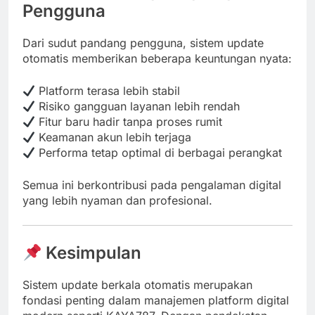
Pengguna
Dari sudut pandang pengguna, sistem update
otomatis memberikan beberapa keuntungan nyata:
Platform terasa lebih stabil
Risiko gangguan layanan lebih rendah
Fitur baru hadir tanpa proses rumit
Keamanan akun lebih terjaga
Performa tetap optimal di berbagai perangkat
Semua ini berkontribusi pada pengalaman digital
yang lebih nyaman dan profesional.
Kesimpulan
Sistem update berkala otomatis merupakan
fondasi penting dalam manajemen platform digital