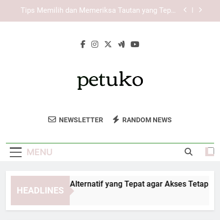
Skip
KAYA787 Alternatif dengan Sistem Akses yang
to
Lebih Stabil dan Praktis
content
Panduan Menjaga Kelancaran Akses pada
Halaman KAYA787 Login
Tips Memilih Link Alternatif yang Tepat agar
Akses Tetap Aman dan Terarah
Tips Memilih dan Memeriksa Tautan yang Tepat
agar Akses Tetap Aman
KAYA787 Alternatif dengan Sistem Akses yang
Lebih Stabil dan Praktis
Petuko
Dapatkan Produk Berkualitas Untuk Hewan
Panduan Menjaga Kelancaran Akses pada
NEWSLETTER
RANDOM NEWS
Halaman KAYA787 Login
Peliharaan Anda Di Petuko. Dari Makanan
Hingga Aksesori, Semuanya Ada Di Sini.
MENU
ips Memilih Link Alternatif yang Tepat agar Akses Tetap Ama
HEADLINES
 Weeks Ago