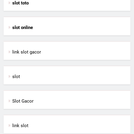
slot toto
slot online
link slot gacor
slot
Slot Gacor
link slot