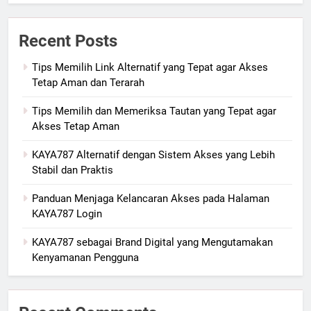
Recent Posts
Tips Memilih Link Alternatif yang Tepat agar Akses
Tetap Aman dan Terarah
Tips Memilih dan Memeriksa Tautan yang Tepat agar
Akses Tetap Aman
KAYA787 Alternatif dengan Sistem Akses yang Lebih
Stabil dan Praktis
Panduan Menjaga Kelancaran Akses pada Halaman
KAYA787 Login
KAYA787 sebagai Brand Digital yang Mengutamakan
Kenyamanan Pengguna