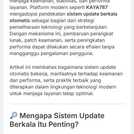
menjaga keamanan, stabilitas, dan performa
layanan. Platform modern seperti
KAYA787
mengadopsi pendekatan
sistem update berkala
otomatis
sebagai bagian dari strategi
pemeliharaan teknologi yang berkelanjutan.
Dengan mekanisme ini, pembaruan perangkat
lunak, patch keamanan, serta peningkatan
performa dapat dilakukan secara efisien tanpa
mengganggu pengalaman pengguna.
Artikel ini membahas bagaimana sistem update
otomatis bekerja, manfaatnya terhadap keamanan
dan performa, serta praktik terbaik yang
diterapkan dalam lingkungan teknologi modern
untuk menjaga layanan tetap optimal.
Mengapa Sistem Update
Berkala Itu Penting?