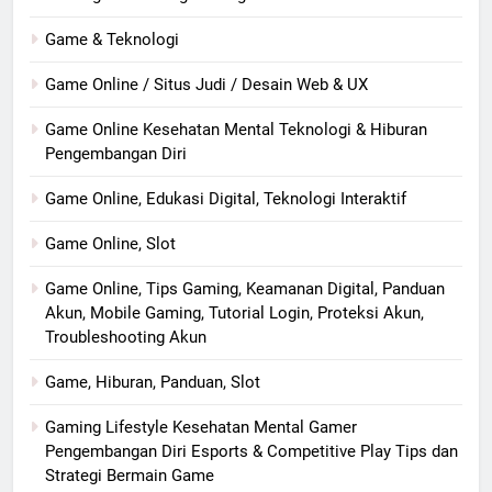
Game & Teknologi
Game Online / Situs Judi / Desain Web & UX
Game Online Kesehatan Mental Teknologi & Hiburan
Pengembangan Diri
Game Online, Edukasi Digital, Teknologi Interaktif
Game Online, Slot
Game Online, Tips Gaming, Keamanan Digital, Panduan
Akun, Mobile Gaming, Tutorial Login, Proteksi Akun,
Troubleshooting Akun
Game, Hiburan, Panduan, Slot
Gaming Lifestyle Kesehatan Mental Gamer
Pengembangan Diri Esports & Competitive Play Tips dan
Strategi Bermain Game