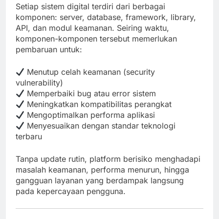
Setiap sistem digital terdiri dari berbagai
komponen: server, database, framework, library,
API, dan modul keamanan. Seiring waktu,
komponen-komponen tersebut memerlukan
pembaruan untuk:
Menutup celah keamanan (security
vulnerability)
Memperbaiki bug atau error sistem
Meningkatkan kompatibilitas perangkat
Mengoptimalkan performa aplikasi
Menyesuaikan dengan standar teknologi
terbaru
Tanpa update rutin, platform berisiko menghadapi
masalah keamanan, performa menurun, hingga
gangguan layanan yang berdampak langsung
pada kepercayaan pengguna.