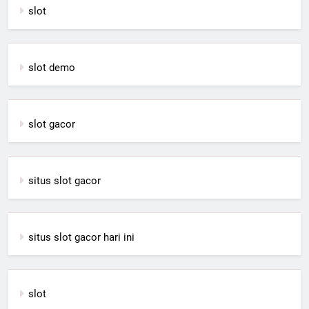
slot
slot demo
slot gacor
situs slot gacor
situs slot gacor hari ini
slot