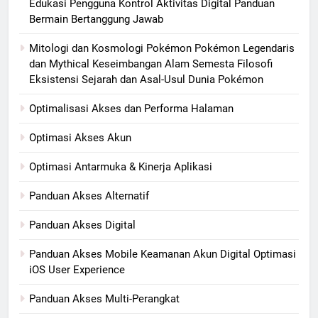
Edukasi Pengguna Kontrol Aktivitas Digital Panduan
Bermain Bertanggung Jawab
Mitologi dan Kosmologi Pokémon Pokémon Legendaris
dan Mythical Keseimbangan Alam Semesta Filosofi
Eksistensi Sejarah dan Asal-Usul Dunia Pokémon
Optimalisasi Akses dan Performa Halaman
Optimasi Akses Akun
Optimasi Antarmuka & Kinerja Aplikasi
Panduan Akses Alternatif
Panduan Akses Digital
Panduan Akses Mobile Keamanan Akun Digital Optimasi
iOS User Experience
Panduan Akses Multi-Perangkat