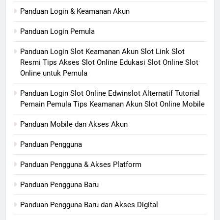
Panduan Login & Keamanan Akun
Panduan Login Pemula
Panduan Login Slot Keamanan Akun Slot Link Slot
Resmi Tips Akses Slot Online Edukasi Slot Online Slot
Online untuk Pemula
Panduan Login Slot Online Edwinslot Alternatif Tutorial
Pemain Pemula Tips Keamanan Akun Slot Online Mobile
Panduan Mobile dan Akses Akun
Panduan Pengguna
Panduan Pengguna & Akses Platform
Panduan Pengguna Baru
Panduan Pengguna Baru dan Akses Digital