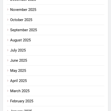
November 2025
October 2025
September 2025
August 2025
July 2025
June 2025
May 2025
April 2025
March 2025
February 2025