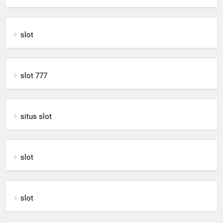
slot
slot 777
situs slot
slot
slot