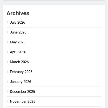
Archives
July 2026
June 2026
May 2026
April 2026
March 2026
February 2026
January 2026
December 2025
November 2025