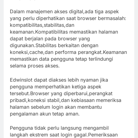
Dalam manajemen akses digital,ada tiga aspek
yang perlu diperhatikan saat browser bermasalah:
kompatibilitas,stabilitas,dan
keamanan.Kompatibilitas memastikan halaman
dapat berjalan pada browser yang
digunakan.Stabilitas berkaitan dengan
koneksi,cache,dan performa perangkat.Keamanan
memastikan data pengguna tetap terlindungi
selama proses akses.
Edwinslot dapat diakses lebih nyaman jika
pengguna memperhatikan ketiga aspek
tersebut.Browser yang diperbarui,perangkat
pribadi,koneksi stabil,dan kebiasaan memeriksa
halaman sebelum login akan membantu
pengalaman akun tetap aman.
Pengguna tidak perlu langsung mengambil
langkah ekstrem saat login gagal.Pemeriksaan