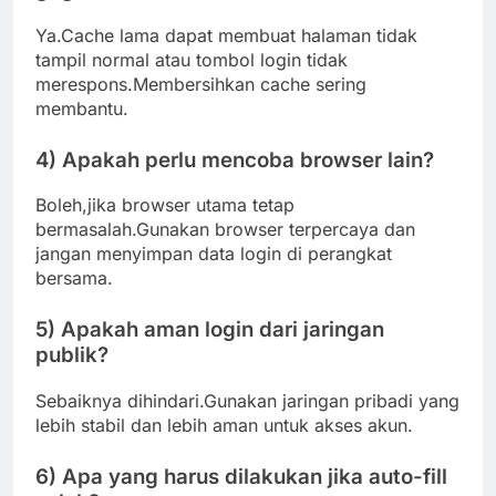
Ya.Cache lama dapat membuat halaman tidak
tampil normal atau tombol login tidak
merespons.Membersihkan cache sering
membantu.
4) Apakah perlu mencoba browser lain?
Boleh,jika browser utama tetap
bermasalah.Gunakan browser terpercaya dan
jangan menyimpan data login di perangkat
bersama.
5) Apakah aman login dari jaringan
publik?
Sebaiknya dihindari.Gunakan jaringan pribadi yang
lebih stabil dan lebih aman untuk akses akun.
6) Apa yang harus dilakukan jika auto-fill