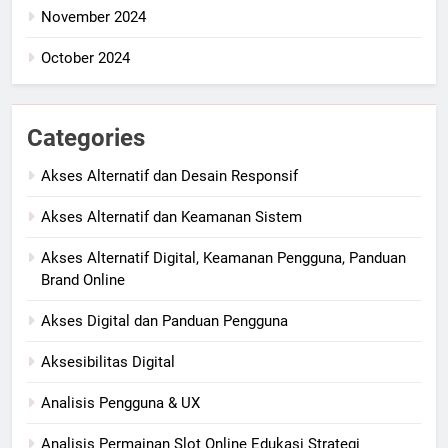
November 2024
October 2024
Categories
Akses Alternatif dan Desain Responsif
Akses Alternatif dan Keamanan Sistem
Akses Alternatif Digital, Keamanan Pengguna, Panduan
Brand Online
Akses Digital dan Panduan Pengguna
Aksesibilitas Digital
Analisis Pengguna & UX
Analisis Permainan Slot Online Edukasi Strategi