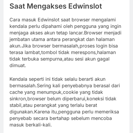
Saat Mengakses Edwinslot
Cara masuk Edwinslot saat browser mengalami
kendala perlu dipahami oleh pengguna yang ingin
menjaga akses akun tetap lancar.Browser menjadi
jembatan utama antara perangkat dan halaman
akun.Jika browser bermasalah,proses login bisa
terasa lambat,tombol tidak merespons,halaman
tidak terbuka sempurna,atau sesi akun gagal
dimuat.
Kendala seperti ini tidak selalu berarti akun
bermasalah.Sering kali penyebabnya berasal dari
cache yang menumpuk,cookie yang tidak
sinkron,browser belum diperbarui,koneksi tidak
stabil,atau perangkat yang terlalu berat
digunakan.Karena itu,pengguna perlu memeriksa
penyebab secara bertahap sebelum mencoba
masuk berkali-kali.