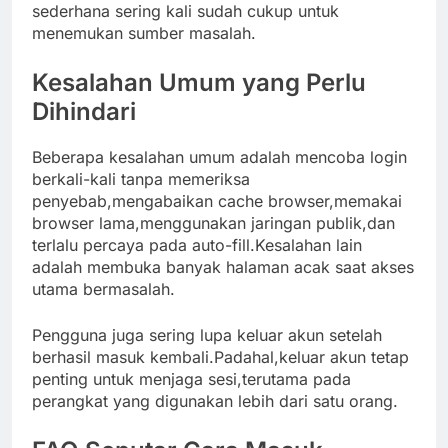
sederhana sering kali sudah cukup untuk
menemukan sumber masalah.
Kesalahan Umum yang Perlu
Dihindari
Beberapa kesalahan umum adalah mencoba login
berkali-kali tanpa memeriksa
penyebab,mengabaikan cache browser,memakai
browser lama,menggunakan jaringan publik,dan
terlalu percaya pada auto-fill.Kesalahan lain
adalah membuka banyak halaman acak saat akses
utama bermasalah.
Pengguna juga sering lupa keluar akun setelah
berhasil masuk kembali.Padahal,keluar akun tetap
penting untuk menjaga sesi,terutama pada
perangkat yang digunakan lebih dari satu orang.