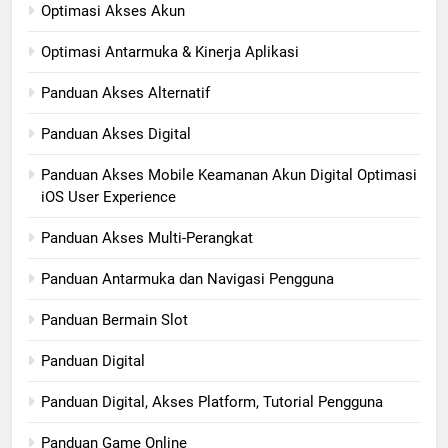
Optimasi Akses Akun
Optimasi Antarmuka & Kinerja Aplikasi
Panduan Akses Alternatif
Panduan Akses Digital
Panduan Akses Mobile Keamanan Akun Digital Optimasi
iOS User Experience
Panduan Akses Multi-Perangkat
Panduan Antarmuka dan Navigasi Pengguna
Panduan Bermain Slot
Panduan Digital
Panduan Digital, Akses Platform, Tutorial Pengguna
Panduan Game Online