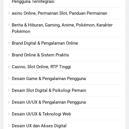
Pengguna Terintegrasi
asino Online, Permainan Slot, Panduan Permainan
Berita & Hiburan, Gaming, Anime, Pokémon, Karakter
Pokémon
Brand Digital & Pengalaman Online
Brand Online & Sistem Praktis
Casino, Slot Online, RTP Tinggi
Desain Game & Pengalaman Pengguna
Desain Slot Digital & Psikologi Pemain
Desain UI/UX & Pengalaman Pengguna
Desain UI/UX & Teknologi Web
Desain UX dan Akses Digital