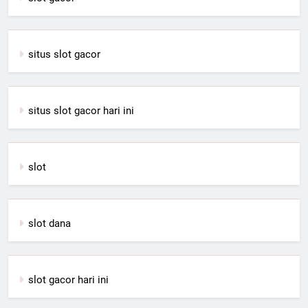
situs slot gacor
situs slot gacor hari ini
slot
slot dana
slot gacor hari ini