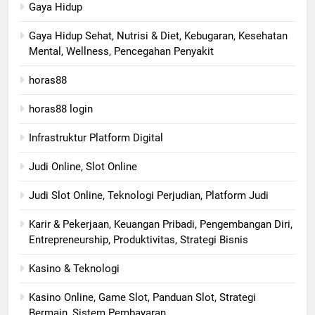
Gaya Hidup
Gaya Hidup Sehat, Nutrisi & Diet, Kebugaran, Kesehatan
Mental, Wellness, Pencegahan Penyakit
horas88
horas88 login
Infrastruktur Platform Digital
Judi Online, Slot Online
Judi Slot Online, Teknologi Perjudian, Platform Judi
Karir & Pekerjaan, Keuangan Pribadi, Pengembangan Diri,
Entrepreneurship, Produktivitas, Strategi Bisnis
Kasino & Teknologi
Kasino Online, Game Slot, Panduan Slot, Strategi
Bermain, Sistem Pembayaran