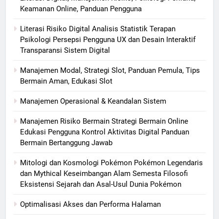
Keamanan Online, Panduan Pengguna
Literasi Risiko Digital Analisis Statistik Terapan
Psikologi Persepsi Pengguna UX dan Desain Interaktif
Transparansi Sistem Digital
Manajemen Modal, Strategi Slot, Panduan Pemula, Tips
Bermain Aman, Edukasi Slot
Manajemen Operasional & Keandalan Sistem
Manajemen Risiko Bermain Strategi Bermain Online
Edukasi Pengguna Kontrol Aktivitas Digital Panduan
Bermain Bertanggung Jawab
Mitologi dan Kosmologi Pokémon Pokémon Legendaris
dan Mythical Keseimbangan Alam Semesta Filosofi
Eksistensi Sejarah dan Asal-Usul Dunia Pokémon
Optimalisasi Akses dan Performa Halaman