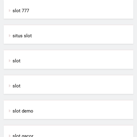
slot 777
situs slot
slot
slot
slot demo
slot gacor