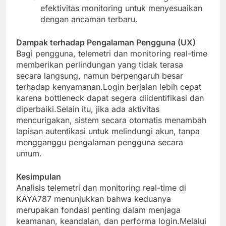
efektivitas monitoring untuk menyesuaikan
dengan ancaman terbaru.
Dampak terhadap Pengalaman Pengguna (UX)
Bagi pengguna, telemetri dan monitoring real-time
memberikan perlindungan yang tidak terasa
secara langsung, namun berpengaruh besar
terhadap kenyamanan.Login berjalan lebih cepat
karena bottleneck dapat segera diidentifikasi dan
diperbaiki.Selain itu, jika ada aktivitas
mencurigakan, sistem secara otomatis menambah
lapisan autentikasi untuk melindungi akun, tanpa
mengganggu pengalaman pengguna secara
umum.
Kesimpulan
Analisis telemetri dan monitoring real-time di
KAYA787 menunjukkan bahwa keduanya
merupakan fondasi penting dalam menjaga
keamanan, keandalan, dan performa login.Melalui