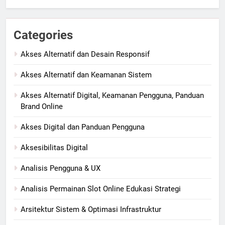
Categories
Akses Alternatif dan Desain Responsif
Akses Alternatif dan Keamanan Sistem
Akses Alternatif Digital, Keamanan Pengguna, Panduan
Brand Online
Akses Digital dan Panduan Pengguna
Aksesibilitas Digital
Analisis Pengguna & UX
Analisis Permainan Slot Online Edukasi Strategi
Arsitektur Sistem & Optimasi Infrastruktur