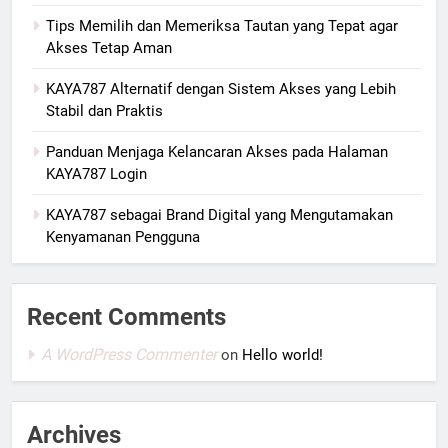
Tips Memilih dan Memeriksa Tautan yang Tepat agar
Akses Tetap Aman
KAYA787 Alternatif dengan Sistem Akses yang Lebih
Stabil dan Praktis
Panduan Menjaga Kelancaran Akses pada Halaman
KAYA787 Login
KAYA787 sebagai Brand Digital yang Mengutamakan
Kenyamanan Pengguna
Recent Comments
A WordPress Commenter
on
Hello world!
Archives