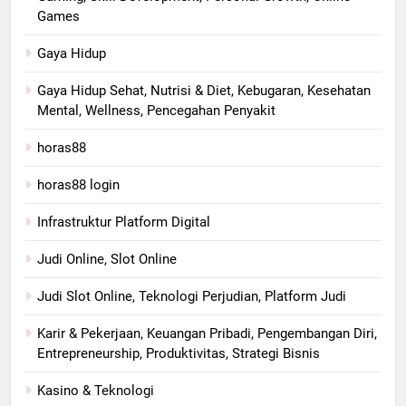
Games
Gaya Hidup
Gaya Hidup Sehat, Nutrisi & Diet, Kebugaran, Kesehatan
Mental, Wellness, Pencegahan Penyakit
horas88
horas88 login
Infrastruktur Platform Digital
Judi Online, Slot Online
Judi Slot Online, Teknologi Perjudian, Platform Judi
Karir & Pekerjaan, Keuangan Pribadi, Pengembangan Diri,
Entrepreneurship, Produktivitas, Strategi Bisnis
Kasino & Teknologi