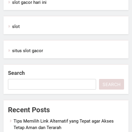
slot gacor hari ini
slot
situs slot gacor
Search
SEARCH
Recent Posts
Tips Memilih Link Alternatif yang Tepat agar Akses
Tetap Aman dan Terarah