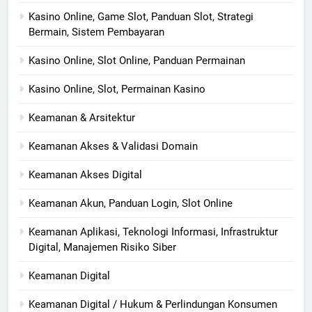
Kasino Online, Game Slot, Panduan Slot, Strategi
Bermain, Sistem Pembayaran
Kasino Online, Slot Online, Panduan Permainan
Kasino Online, Slot, Permainan Kasino
Keamanan & Arsitektur
Keamanan Akses & Validasi Domain
Keamanan Akses Digital
Keamanan Akun, Panduan Login, Slot Online
Keamanan Aplikasi, Teknologi Informasi, Infrastruktur
Digital, Manajemen Risiko Siber
Keamanan Digital
Keamanan Digital / Hukum & Perlindungan Konsumen