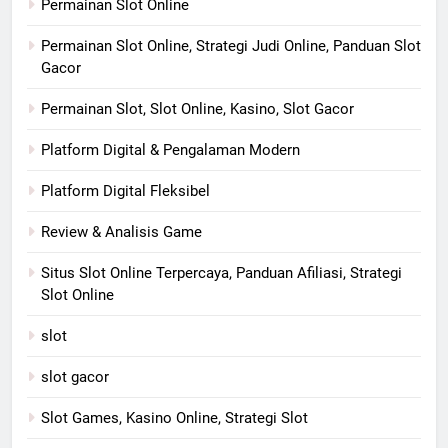
Permainan Slot Online
Permainan Slot Online, Strategi Judi Online, Panduan Slot
Gacor
Permainan Slot, Slot Online, Kasino, Slot Gacor
Platform Digital & Pengalaman Modern
Platform Digital Fleksibel
Review & Analisis Game
Situs Slot Online Terpercaya, Panduan Afiliasi, Strategi
Slot Online
slot
slot gacor
Slot Games, Kasino Online, Strategi Slot