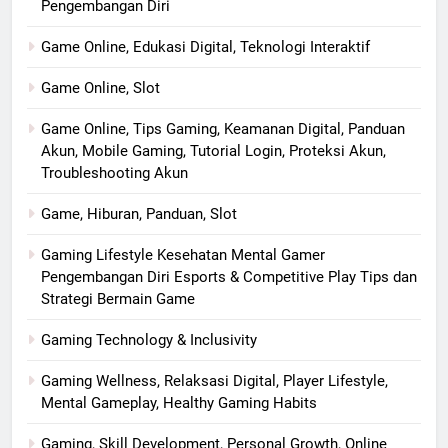
Pengembangan Diri
Game Online, Edukasi Digital, Teknologi Interaktif
Game Online, Slot
Game Online, Tips Gaming, Keamanan Digital, Panduan
Akun, Mobile Gaming, Tutorial Login, Proteksi Akun,
Troubleshooting Akun
Game, Hiburan, Panduan, Slot
Gaming Lifestyle Kesehatan Mental Gamer
Pengembangan Diri Esports & Competitive Play Tips dan
Strategi Bermain Game
Gaming Technology & Inclusivity
Gaming Wellness, Relaksasi Digital, Player Lifestyle,
Mental Gameplay, Healthy Gaming Habits
Gaming, Skill Development, Personal Growth, Online