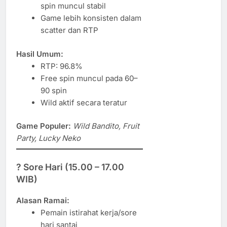
spin muncul stabil
Game lebih konsisten dalam
scatter dan RTP
Hasil Umum:
RTP: 96.8%
Free spin muncul pada 60–
90 spin
Wild aktif secara teratur
Game Populer:
Wild Bandito, Fruit
Party, Lucky Neko
?
Sore Hari (15.00 – 17.00
WIB)
Alasan Ramai:
Pemain istirahat kerja/sore
hari santai