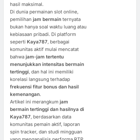
hasil maksimal.
Di dunia permainan slot online,
pemilihan
jam bermain
ternyata
bukan hanya soal waktu luang atau
kebiasaan pribadi. Di platform
seperti
Kaya787
, berbagai
komunitas aktif mulai mencatat
bahwa
jam-jam tertentu
menunjukkan intensitas bermain
tertinggi
, dan hal ini memiliki
korelasi langsung terhadap
frekuensi fitur bonus dan hasil
kemenangan
.
Artikel ini merangkum
jam
bermain tertinggi dan hasilnya di
Kaya787
, berdasarkan data
komunitas pemain aktif, laporan
spin tracker, dan studi mingguan
yang menganalisis performa RTP,