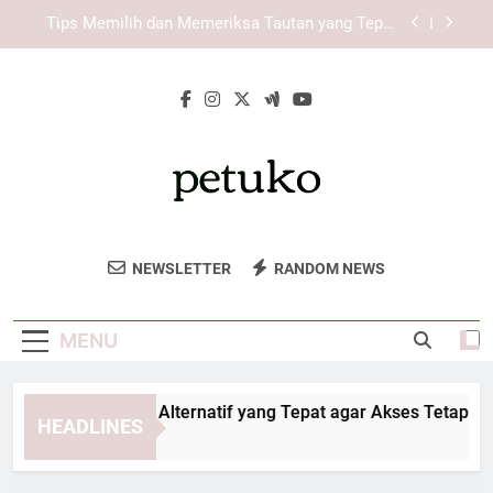
Skip
KAYA787 Alternatif dengan Sistem Akses yang
to
Lebih Stabil dan Praktis
content
Panduan Menjaga Kelancaran Akses pada
Halaman KAYA787 Login
Tips Memilih Link Alternatif yang Tepat agar
Akses Tetap Aman dan Terarah
Tips Memilih dan Memeriksa Tautan yang Tepat
agar Akses Tetap Aman
KAYA787 Alternatif dengan Sistem Akses yang
Lebih Stabil dan Praktis
Petuko
Dapatkan Produk Berkualitas Untuk Hewan
Panduan Menjaga Kelancaran Akses pada
NEWSLETTER
RANDOM NEWS
Halaman KAYA787 Login
Peliharaan Anda Di Petuko. Dari Makanan
Hingga Aksesori, Semuanya Ada Di Sini.
MENU
ps Memilih Link Alternatif yang Tepat agar Akses Tetap Aman
HEADLINES
Weeks Ago