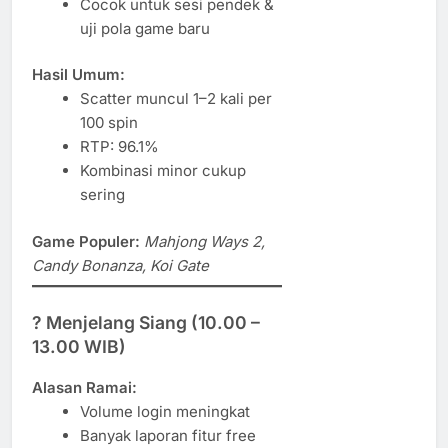
Cocok untuk sesi pendek &
uji pola game baru
Hasil Umum:
Scatter muncul 1–2 kali per
100 spin
RTP: 96.1%
Kombinasi minor cukup
sering
Game Populer:
Mahjong Ways 2,
Candy Bonanza, Koi Gate
?
Menjelang Siang (10.00 –
13.00 WIB)
Alasan Ramai:
Volume login meningkat
Banyak laporan fitur free