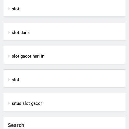
slot
slot dana
slot gacor hari ini
slot
situs slot gacor
Search