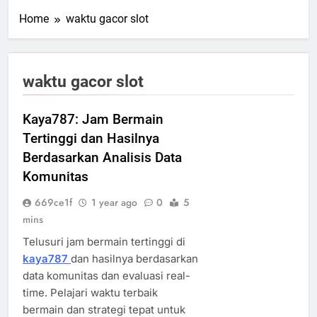
Home
waktu gacor slot
waktu gacor slot
Kaya787: Jam Bermain
Tertinggi dan Hasilnya
Berdasarkan Analisis Data
Komunitas
669ce1f
1 year ago
0
5
mins
Telusuri jam bermain tertinggi di
kaya787
dan hasilnya berdasarkan
data komunitas dan evaluasi real-
time. Pelajari waktu terbaik
bermain dan strategi tepat untuk