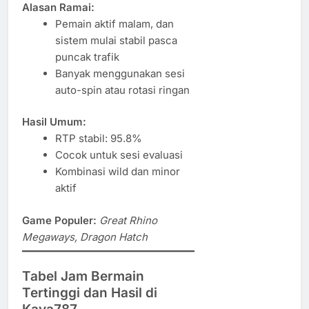
Alasan Ramai:
Pemain aktif malam, dan
sistem mulai stabil pasca
puncak trafik
Banyak menggunakan sesi
auto-spin atau rotasi ringan
Hasil Umum:
RTP stabil: 95.8%
Cocok untuk sesi evaluasi
Kombinasi wild dan minor
aktif
Game Populer:
Great Rhino
Megaways, Dragon Hatch
Tabel Jam Bermain
Tertinggi dan Hasil di