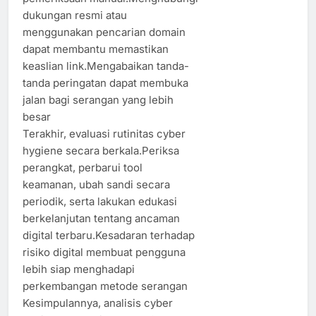
dukungan resmi atau
menggunakan pencarian domain
dapat membantu memastikan
keaslian link.Mengabaikan tanda-
tanda peringatan dapat membuka
jalan bagi serangan yang lebih
besar
Terakhir, evaluasi rutinitas cyber
hygiene secara berkala.Periksa
perangkat, perbarui tool
keamanan, ubah sandi secara
periodik, serta lakukan edukasi
berkelanjutan tentang ancaman
digital terbaru.Kesadaran terhadap
risiko digital membuat pengguna
lebih siap menghadapi
perkembangan metode serangan
Kesimpulannya, analisis cyber