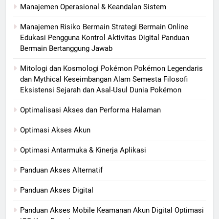
Manajemen Operasional & Keandalan Sistem
Manajemen Risiko Bermain Strategi Bermain Online
Edukasi Pengguna Kontrol Aktivitas Digital Panduan
Bermain Bertanggung Jawab
Mitologi dan Kosmologi Pokémon Pokémon Legendaris
dan Mythical Keseimbangan Alam Semesta Filosofi
Eksistensi Sejarah dan Asal-Usul Dunia Pokémon
Optimalisasi Akses dan Performa Halaman
Optimasi Akses Akun
Optimasi Antarmuka & Kinerja Aplikasi
Panduan Akses Alternatif
Panduan Akses Digital
Panduan Akses Mobile Keamanan Akun Digital Optimasi