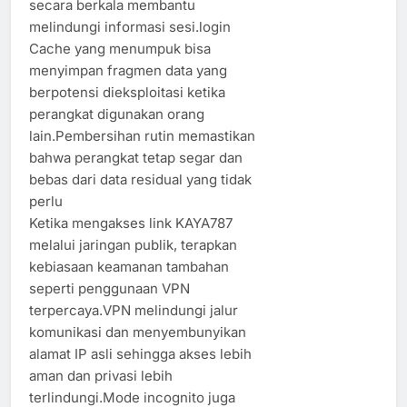
secara berkala membantu
melindungi informasi sesi.login
Cache yang menumpuk bisa
menyimpan fragmen data yang
berpotensi dieksploitasi ketika
perangkat digunakan orang
lain.Pembersihan rutin memastikan
bahwa perangkat tetap segar dan
bebas dari data residual yang tidak
perlu
Ketika mengakses link KAYA787
melalui jaringan publik, terapkan
kebiasaan keamanan tambahan
seperti penggunaan VPN
terpercaya.VPN melindungi jalur
komunikasi dan menyembunyikan
alamat IP asli sehingga akses lebih
aman dan privasi lebih
terlindungi.Mode incognito juga