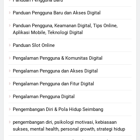
Panduan Pengguna Baru
Panduan Pengguna Baru dan Akses Digital
Panduan Pengguna, Keamanan Digital, Tips Online,
Aplikasi Mobile, Teknologi Digital
Panduan Slot Online
Pengalaman Pengguna & Komunitas Digital
Pengalaman Pengguna dan Akses Digital
Pengalaman Pengguna dan Fitur Digital
Pengalaman Pengguna Digital
Pengembangan Diri & Pola Hidup Seimbang
pengembangan diri, psikologi motivasi, kebiasaan
sukses, mental health, personal growth, strategi hidup