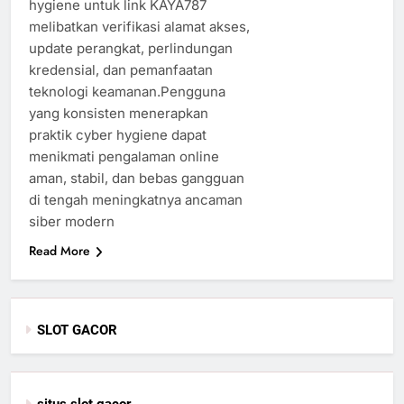
hygiene untuk link KAYA787
melibatkan verifikasi alamat akses,
update perangkat, perlindungan
kredensial, dan pemanfaatan
teknologi keamanan.Pengguna
yang konsisten menerapkan
praktik cyber hygiene dapat
menikmati pengalaman online
aman, stabil, dan bebas gangguan
di tengah meningkatnya ancaman
siber modern
Read More
SLOT GACOR