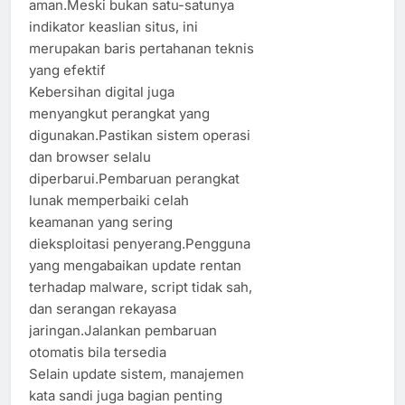
aman.Meski bukan satu-satunya
indikator keaslian situs, ini
merupakan baris pertahanan teknis
yang efektif
Kebersihan digital juga
menyangkut perangkat yang
digunakan.Pastikan sistem operasi
dan browser selalu
diperbarui.Pembaruan perangkat
lunak memperbaiki celah
keamanan yang sering
dieksploitasi penyerang.Pengguna
yang mengabaikan update rentan
terhadap malware, script tidak sah,
dan serangan rekayasa
jaringan.Jalankan pembaruan
otomatis bila tersedia
Selain update sistem, manajemen
kata sandi juga bagian penting