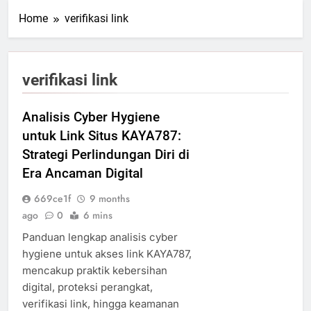
Home
verifikasi link
verifikasi link
Analisis Cyber Hygiene
untuk Link Situs KAYA787:
Strategi Perlindungan Diri di
Era Ancaman Digital
669ce1f
9 months
ago
0
6 mins
Panduan lengkap analisis cyber
hygiene untuk akses link KAYA787,
mencakup praktik kebersihan
digital, proteksi perangkat,
verifikasi link, hingga keamanan