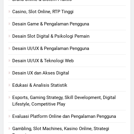
Casino, Slot Online, RTP Tinggi
Desain Game & Pengalaman Pengguna
Desain Slot Digital & Psikologi Pemain
Desain UI/UX & Pengalaman Pengguna
Desain UI/UX & Teknologi Web
Desain UX dan Akses Digital
Edukasi & Analisis Statistik
Esports, Gaming Strategy, Skill Development, Digital
Lifestyle, Competitive Play
Evaluasi Platform Online dan Pengalaman Pengguna
Gambling, Slot Machines, Kasino Online, Strategi