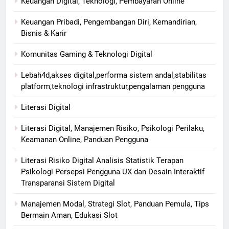
Keuangan Digital, Teknologi, Pembayaran Online
Keuangan Pribadi, Pengembangan Diri, Kemandirian,
Bisnis & Karir
Komunitas Gaming & Teknologi Digital
Lebah4d,akses digital,performa sistem andal,stabilitas
platform,teknologi infrastruktur,pengalaman pengguna
Literasi Digital
Literasi Digital, Manajemen Risiko, Psikologi Perilaku,
Keamanan Online, Panduan Pengguna
Literasi Risiko Digital Analisis Statistik Terapan
Psikologi Persepsi Pengguna UX dan Desain Interaktif
Transparansi Sistem Digital
Manajemen Modal, Strategi Slot, Panduan Pemula, Tips
Bermain Aman, Edukasi Slot