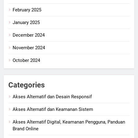
February 2025
January 2025
December 2024
November 2024
October 2024
Categories
Akses Alternatif dan Desain Responsif
Akses Alternatif dan Keamanan Sistem
Akses Alternatif Digital, Keamanan Pengguna, Panduan
Brand Online