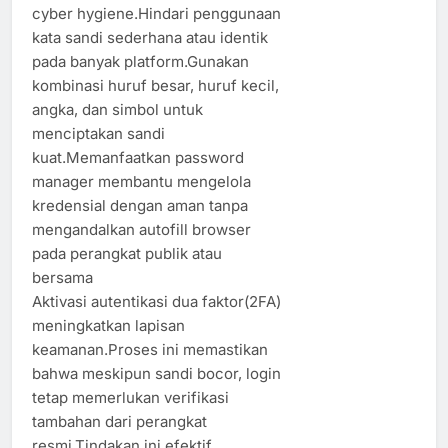
cyber hygiene.Hindari penggunaan
kata sandi sederhana atau identik
pada banyak platform.Gunakan
kombinasi huruf besar, huruf kecil,
angka, dan simbol untuk
menciptakan sandi
kuat.Memanfaatkan password
manager membantu mengelola
kredensial dengan aman tanpa
mengandalkan autofill browser
pada perangkat publik atau
bersama
Aktivasi autentikasi dua faktor(2FA)
meningkatkan lapisan
keamanan.Proses ini memastikan
bahwa meskipun sandi bocor, login
tetap memerlukan verifikasi
tambahan dari perangkat
resmi.Tindakan ini efektif