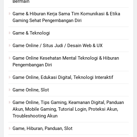
Bermain
Game & Hiburan Kerja Sama Tim Komunikasi & Etika
Gaming Sehat Pengembangan Diri
Game & Teknologi
Game Online / Situs Judi / Desain Web & UX
Game Online Kesehatan Mental Teknologi & Hiburan
Pengembangan Diri
Game Online, Edukasi Digital, Teknologi Interaktif
Game Online, Slot
Game Online, Tips Gaming, Keamanan Digital, Panduan
Akun, Mobile Gaming, Tutorial Login, Proteksi Akun,
Troubleshooting Akun
Game, Hiburan, Panduan, Slot