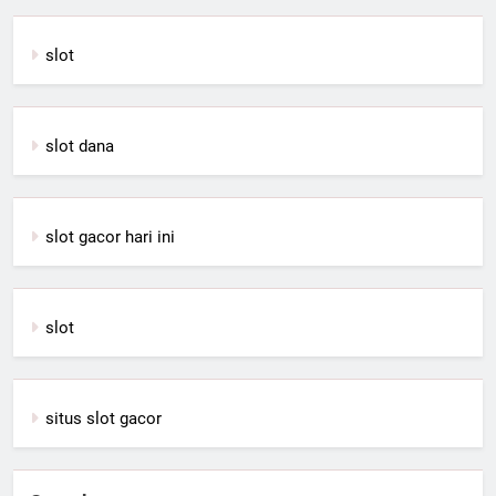
slot
slot dana
slot gacor hari ini
slot
situs slot gacor