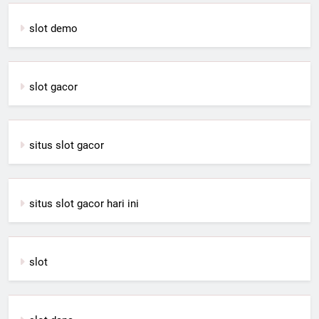
slot demo
slot gacor
situs slot gacor
situs slot gacor hari ini
slot