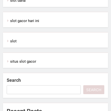
slot dana
slot gacor hari ini
slot
situs slot gacor
Search
SEARCH