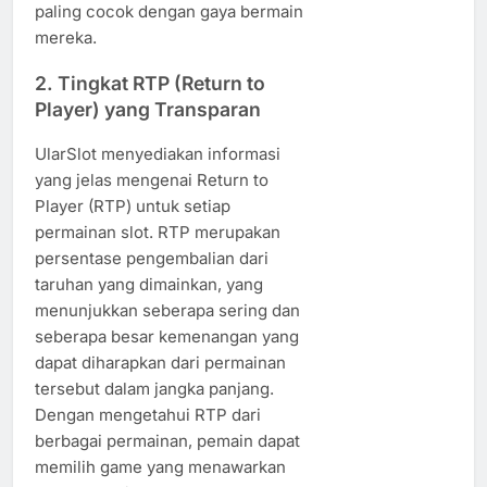
paling cocok dengan gaya bermain
mereka.
2.
Tingkat RTP (Return to
Player) yang Transparan
UlarSlot menyediakan informasi
yang jelas mengenai Return to
Player (RTP) untuk setiap
permainan slot. RTP merupakan
persentase pengembalian dari
taruhan yang dimainkan, yang
menunjukkan seberapa sering dan
seberapa besar kemenangan yang
dapat diharapkan dari permainan
tersebut dalam jangka panjang.
Dengan mengetahui RTP dari
berbagai permainan, pemain dapat
memilih game yang menawarkan