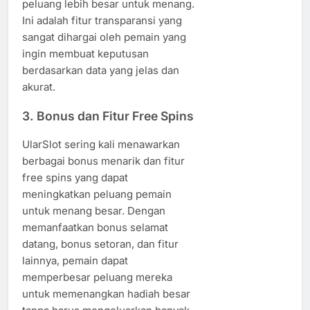
peluang lebih besar untuk menang.
Ini adalah fitur transparansi yang
sangat dihargai oleh pemain yang
ingin membuat keputusan
berdasarkan data yang jelas dan
akurat.
3.
Bonus dan Fitur Free Spins
UlarSlot sering kali menawarkan
berbagai bonus menarik dan fitur
free spins yang dapat
meningkatkan peluang pemain
untuk menang besar. Dengan
memanfaatkan bonus selamat
datang, bonus setoran, dan fitur
lainnya, pemain dapat
memperbesar peluang mereka
untuk memenangkan hadiah besar