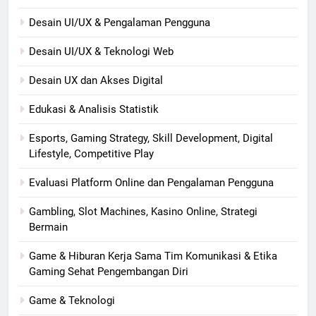
Desain UI/UX & Pengalaman Pengguna
Desain UI/UX & Teknologi Web
Desain UX dan Akses Digital
Edukasi & Analisis Statistik
Esports, Gaming Strategy, Skill Development, Digital
Lifestyle, Competitive Play
Evaluasi Platform Online dan Pengalaman Pengguna
Gambling, Slot Machines, Kasino Online, Strategi
Bermain
Game & Hiburan Kerja Sama Tim Komunikasi & Etika
Gaming Sehat Pengembangan Diri
Game & Teknologi