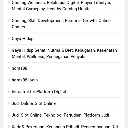
Gaming Wellness, Relaksasi Digital, Player Lifestyle,
Mental Gameplay, Healthy Gaming Habits
Gaming, Skill Development, Personal Growth, Online
Games
Gaya Hidup
Gaya Hidup Sehat, Nutrisi & Diet, Kebugaran, Kesehatan
Mental, Wellness, Pencegahan Penyakit
horas88
horas88 login
Infrastruktur Platform Digital
Judi Online, Slot Online
Judi Slot Online, Teknologi Perjudian, Platform Judi
Karir & Pekerjaan, Keuangan Pribadi, Pengembangan Diri,