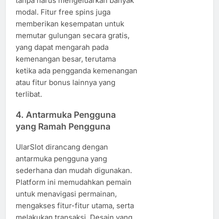
tanpa harus mengeluarkan banyak
modal. Fitur free spins juga
memberikan kesempatan untuk
memutar gulungan secara gratis,
yang dapat mengarah pada
kemenangan besar, terutama
ketika ada pengganda kemenangan
atau fitur bonus lainnya yang
terlibat.
4.
Antarmuka Pengguna
yang Ramah Pengguna
UlarSlot dirancang dengan
antarmuka pengguna yang
sederhana dan mudah digunakan.
Platform ini memudahkan pemain
untuk menavigasi permainan,
mengakses fitur-fitur utama, serta
melakukan transaksi. Desain yang