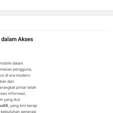
e dalam Akses
 mobile dalam
yamanan pengguna,
si di era modern.
skan dari
angkat pintar telah
ses informasi,
rm yang ikut
as88
, yang kini kerap
p kebutuhan generasi