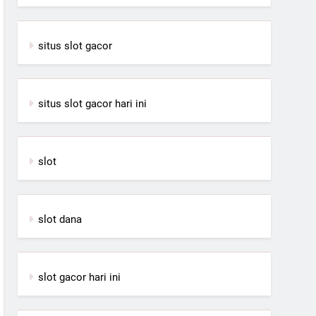
situs slot gacor
situs slot gacor hari ini
slot
slot dana
slot gacor hari ini