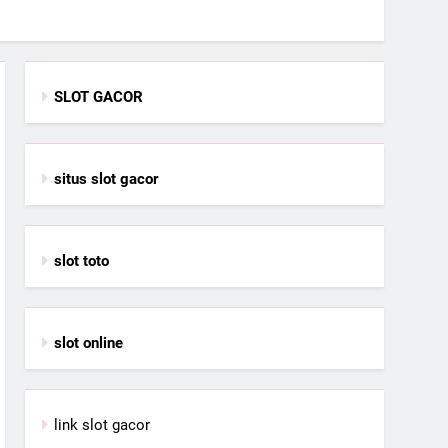
SLOT GACOR
situs slot gacor
slot toto
slot online
link slot gacor