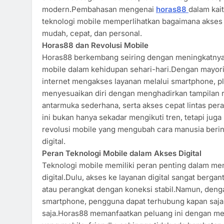
modern.Pembahasan mengenai
horas88
dalam kai
teknologi mobile memperlihatkan bagaimana akses 
mudah, cepat, dan personal.
Horas88 dan Revolusi Mobile
Horas88 berkembang seiring dengan meningkatnya
mobile dalam kehidupan sehari-hari.Dengan mayor
internet mengakses layanan melalui smartphone, pl
menyesuaikan diri dengan menghadirkan tampilan
antarmuka sederhana, serta akses cepat lintas per
ini bukan hanya sekadar mengikuti tren, tetapi juga
revolusi mobile yang mengubah cara manusia berin
digital.
Peran Teknologi Mobile dalam Akses Digital
Teknologi mobile memiliki peran penting dalam me
digital.Dulu, akses ke layanan digital sangat berg
atau perangkat dengan koneksi stabil.Namun, deng
smartphone, pengguna dapat terhubung kapan saja
saja.Horas88 memanfaatkan peluang ini dengan m