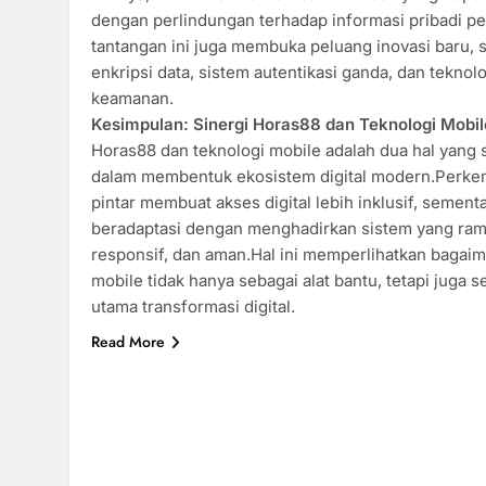
dengan perlindungan terhadap informasi pribadi pen
tantangan ini juga membuka peluang inovasi baru, 
enkripsi data, sistem autentikasi ganda, dan teknolo
keamanan.
Kesimpulan: Sinergi Horas88 dan Teknologi Mobil
Horas88 dan teknologi mobile adalah dua hal yang 
dalam membentuk ekosistem digital modern.Perk
pintar membuat akses digital lebih inklusif, semen
beradaptasi dengan menghadirkan sistem yang ra
responsif, dan aman.Hal ini memperlihatkan bagaim
mobile tidak hanya sebagai alat bantu, tetapi juga 
utama transformasi digital.
Read More