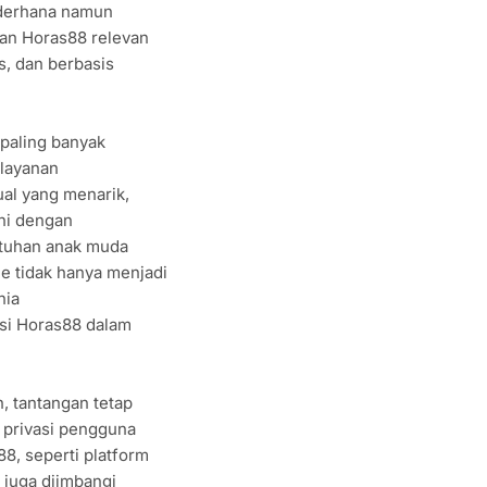
ederhana namun
an Horas88 relevan
s, dan berbasis
 paling banyak
layanan
ual yang menarik,
ini dengan
tuhan anak muda
e tidak hanya menjadi
nia
isi Horas88 dalam
, tantangan tetap
a privasi pengguna
88, seperti platform
 juga diimbangi