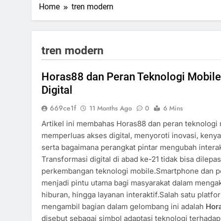
Home
tren modern
tren modern
Horas88 dan Peran Teknologi Mobil
Digital
669ce1f
11 Months Ago
0
6 Mins
Artikel ini membahas Horas88 dan peran teknologi
memperluas akses digital, menyoroti inovasi, ken
serta bagaimana perangkat pintar mengubah interak
Transformasi digital di abad ke-21 tidak bisa dilepa
perkembangan teknologi mobile.Smartphone dan per
menjadi pintu utama bagi masyarakat dalam mengak
hiburan, hingga layanan interaktif.Salah satu platfo
mengambil bagian dalam gelombang ini adalah
Hor
disebut sebagai simbol adaptasi teknologi terhada