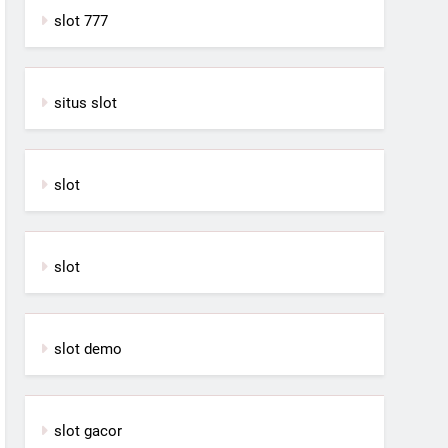
slot 777
situs slot
slot
slot
slot demo
slot gacor