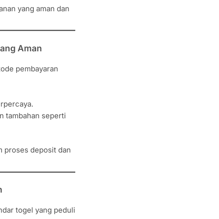
anan yang aman dan
 yang Aman
etode pembayaran
erpercaya.
n tambahan seperti
m proses deposit dan
n
dar togel yang peduli