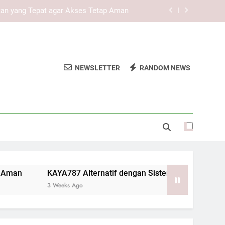
tan yang Tepat agar Akses Tetap Aman
m Akses yang Lebih Stabil dan Praktis
n Akses pada Halaman KAYA787 Login
NEWSLETTER
RANDOM NEWS
pat agar Akses Tetap Aman dan Terarah
tan yang Tepat agar Akses Tetap Aman
ri Makanan Hingga Aksesori, Semuanya Ada Di Sini.
m Akses yang Lebih Stabil dan Praktis
n Akses pada Halaman KAYA787 Login
KAYA787 Alternatif dengan Sistem Akses yang Lebih Stabil
3 Weeks Ago