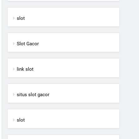
slot
Slot Gacor
link slot
situs slot gacor
slot