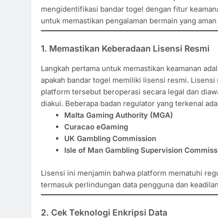
mengidentifikasi bandar togel dengan fitur keaman
untuk memastikan pengalaman bermain yang aman
1. Memastikan Keberadaan Lisensi Resmi
Langkah pertama untuk memastikan keamanan adal
apakah bandar togel memiliki lisensi resmi. Lisen
platform tersebut beroperasi secara legal dan diawa
diakui. Beberapa badan regulator yang terkenal ada
Malta Gaming Authority (MGA)
Curacao eGaming
UK Gambling Commission
Isle of Man Gambling Supervision Commiss
Lisensi ini menjamin bahwa platform mematuhi regu
termasuk perlindungan data pengguna dan keadila
2. Cek Teknologi Enkripsi Data