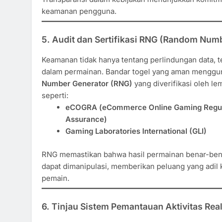
keamanan pengguna.
5. Audit dan Sertifikasi RNG (Random Num
Keamanan tidak hanya tentang perlindungan data, te
dalam permainan. Bandar togel yang aman menggu
Number Generator (RNG)
yang diverifikasi oleh l
seperti:
eCOGRA (eCommerce Online Gaming Regul
Assurance)
Gaming Laboratories International (GLI)
RNG memastikan bahwa hasil permainan benar-bena
dapat dimanipulasi, memberikan peluang yang adil
pemain.
6. Tinjau Sistem Pemantauan Aktivitas Rea