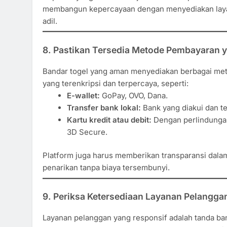
membangun kepercayaan dengan menyediakan lay
adil.
8. Pastikan Tersedia Metode Pembayaran
Bandar togel yang aman menyediakan berbagai m
yang terenkripsi dan terpercaya, seperti:
E-wallet:
GoPay, OVO, Dana.
Transfer bank lokal:
Bank yang diakui dan t
Kartu kredit atau debit:
Dengan perlindunga
3D Secure.
Platform juga harus memberikan transparansi dala
penarikan tanpa biaya tersembunyi.
9. Periksa Ketersediaan Layanan Pelangga
Layanan pelanggan yang responsif adalah tanda ban