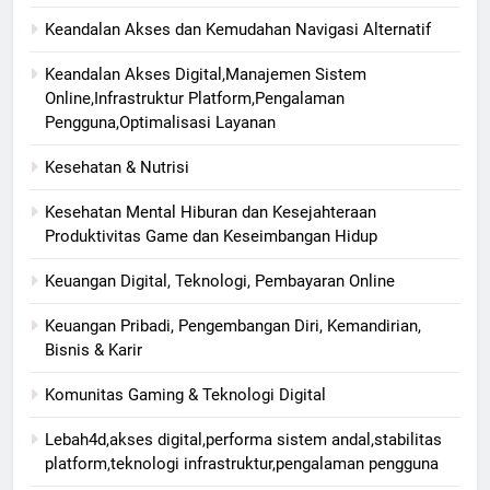
Keandalan Akses dan Kemudahan Navigasi Alternatif
Keandalan Akses Digital,Manajemen Sistem
Online,Infrastruktur Platform,Pengalaman
Pengguna,Optimalisasi Layanan
Kesehatan & Nutrisi
Kesehatan Mental Hiburan dan Kesejahteraan
Produktivitas Game dan Keseimbangan Hidup
Keuangan Digital, Teknologi, Pembayaran Online
Keuangan Pribadi, Pengembangan Diri, Kemandirian,
Bisnis & Karir
Komunitas Gaming & Teknologi Digital
Lebah4d,akses digital,performa sistem andal,stabilitas
platform,teknologi infrastruktur,pengalaman pengguna