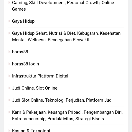
Gaming, Skill Development, Personal Growth, Online
Games
Gaya Hidup
Gaya Hidup Sehat, Nutrisi & Diet, Kebugaran, Kesehatan
Mental, Wellness, Pencegahan Penyakit
horas88
horas88 login
Infrastruktur Platform Digital
Judi Online, Slot Online
Judi Slot Online, Teknologi Perjudian, Platform Judi
Karir & Pekerjaan, Keuangan Pribadi, Pengembangan Diri,
Entrepreneurship, Produktivitas, Strategi Bisnis
Kasino & Teknologi