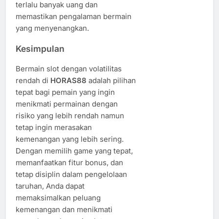
terlalu banyak uang dan
memastikan pengalaman bermain
yang menyenangkan.
Kesimpulan
Bermain slot dengan volatilitas
rendah di
HORAS88
adalah pilihan
tepat bagi pemain yang ingin
menikmati permainan dengan
risiko yang lebih rendah namun
tetap ingin merasakan
kemenangan yang lebih sering.
Dengan memilih game yang tepat,
memanfaatkan fitur bonus, dan
tetap disiplin dalam pengelolaan
taruhan, Anda dapat
memaksimalkan peluang
kemenangan dan menikmati