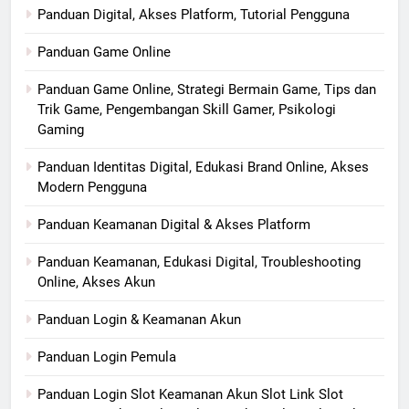
Panduan Digital, Akses Platform, Tutorial Pengguna
Panduan Game Online
Panduan Game Online, Strategi Bermain Game, Tips dan
Trik Game, Pengembangan Skill Gamer, Psikologi
Gaming
Panduan Identitas Digital, Edukasi Brand Online, Akses
Modern Pengguna
Panduan Keamanan Digital & Akses Platform
Panduan Keamanan, Edukasi Digital, Troubleshooting
Online, Akses Akun
Panduan Login & Keamanan Akun
Panduan Login Pemula
Panduan Login Slot Keamanan Akun Slot Link Slot