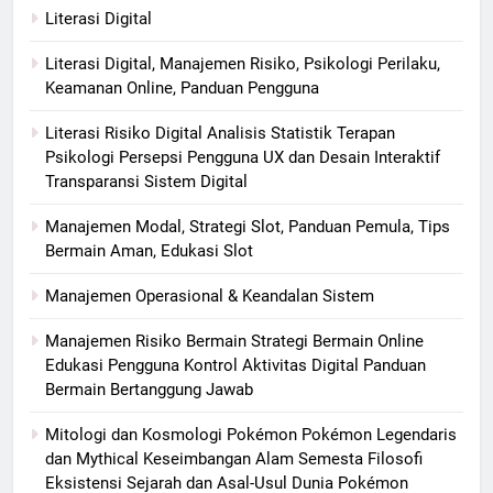
Literasi Digital
Literasi Digital, Manajemen Risiko, Psikologi Perilaku,
Keamanan Online, Panduan Pengguna
Literasi Risiko Digital Analisis Statistik Terapan
Psikologi Persepsi Pengguna UX dan Desain Interaktif
Transparansi Sistem Digital
Manajemen Modal, Strategi Slot, Panduan Pemula, Tips
Bermain Aman, Edukasi Slot
Manajemen Operasional & Keandalan Sistem
Manajemen Risiko Bermain Strategi Bermain Online
Edukasi Pengguna Kontrol Aktivitas Digital Panduan
Bermain Bertanggung Jawab
Mitologi dan Kosmologi Pokémon Pokémon Legendaris
dan Mythical Keseimbangan Alam Semesta Filosofi
Eksistensi Sejarah dan Asal-Usul Dunia Pokémon