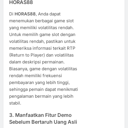
HORAS88
Di
HORAS88
, Anda dapat
menemukan berbagai game slot
yang memiliki volatilitas rendah.
Untuk memilih game slot dengan
volatilitas rendah, pastikan untuk
memeriksa informasi terkait RTP
(Return to Player) dan volatilitas
dalam deskripsi permainan.
Biasanya, game dengan volatilitas
rendah memiliki frekuensi
pembayaran yang lebih tinggi,
sehingga pemain dapat menikmati
pengalaman bermain yang lebih
stabil.
3.
Manfaatkan Fitur Demo
Sebelum Bertaruh Uang Asli