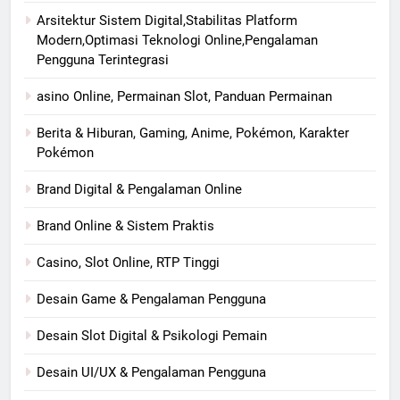
Arsitektur Sistem Digital,Stabilitas Platform
Modern,Optimasi Teknologi Online,Pengalaman
Pengguna Terintegrasi
asino Online, Permainan Slot, Panduan Permainan
Berita & Hiburan, Gaming, Anime, Pokémon, Karakter
Pokémon
Brand Digital & Pengalaman Online
Brand Online & Sistem Praktis
Casino, Slot Online, RTP Tinggi
Desain Game & Pengalaman Pengguna
Desain Slot Digital & Psikologi Pemain
Desain UI/UX & Pengalaman Pengguna