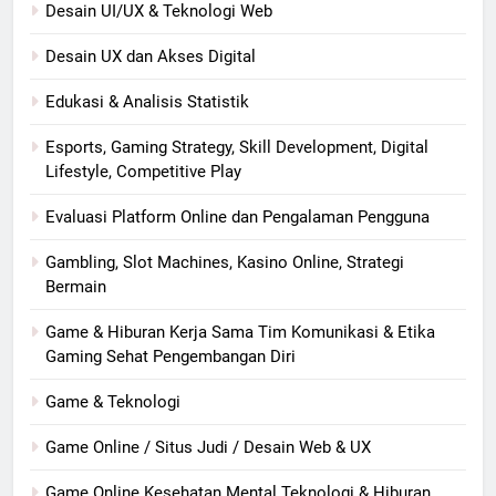
Desain UI/UX & Teknologi Web
Desain UX dan Akses Digital
Edukasi & Analisis Statistik
Esports, Gaming Strategy, Skill Development, Digital
Lifestyle, Competitive Play
Evaluasi Platform Online dan Pengalaman Pengguna
Gambling, Slot Machines, Kasino Online, Strategi
Bermain
Game & Hiburan Kerja Sama Tim Komunikasi & Etika
Gaming Sehat Pengembangan Diri
Game & Teknologi
Game Online / Situs Judi / Desain Web & UX
Game Online Kesehatan Mental Teknologi & Hiburan