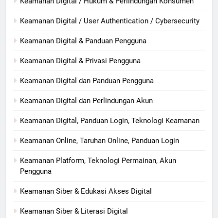
Keamanan Digital / Hukum & Perlindungan Konsumen
Keamanan Digital / User Authentication / Cybersecurity
Keamanan Digital & Panduan Pengguna
Keamanan Digital & Privasi Pengguna
Keamanan Digital dan Panduan Pengguna
Keamanan Digital dan Perlindungan Akun
Keamanan Digital, Panduan Login, Teknologi Keamanan
Keamanan Online, Taruhan Online, Panduan Login
Keamanan Platform, Teknologi Permainan, Akun
Pengguna
Keamanan Siber & Edukasi Akses Digital
Keamanan Siber & Literasi Digital