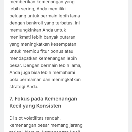
memberikan kemenangan yang
lebih sering, Anda memiliki
peluang untuk bermain lebih lama
dengan bankroll yang terbatas. Ini
memungkinkan Anda untuk
menikmati lebih banyak putaran,
yang meningkatkan kesempatan
untuk memicu fitur bonus atau
mendapatkan kemenangan lebih
besar. Dengan bermain lebih lama,
Anda juga bisa lebih memahami
pola permainan dan meningkatkan
strategi Anda.
7.
Fokus pada Kemenangan
Kecil yang Konsisten
Di slot volatilitas rendah,
kemenangan besar memang jarang