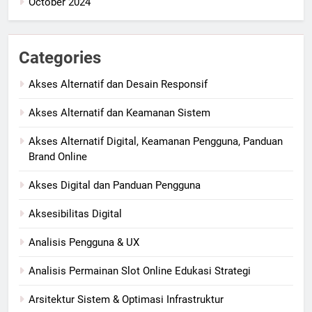
October 2024
Categories
Akses Alternatif dan Desain Responsif
Akses Alternatif dan Keamanan Sistem
Akses Alternatif Digital, Keamanan Pengguna, Panduan
Brand Online
Akses Digital dan Panduan Pengguna
Aksesibilitas Digital
Analisis Pengguna & UX
Analisis Permainan Slot Online Edukasi Strategi
Arsitektur Sistem & Optimasi Infrastruktur