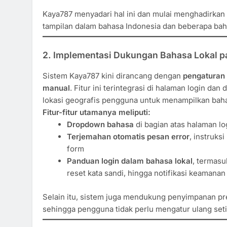
Kaya787 menyadari hal ini dan mulai menghadirkan 
tampilan dalam bahasa Indonesia dan beberapa bah
2. Implementasi Dukungan Bahasa Lokal 
Sistem Kaya787 kini dirancang dengan
pengaturan
manual
. Fitur ini terintegrasi di halaman login dan
lokasi geografis pengguna untuk menampilkan baha
Fitur-fitur utamanya meliputi:
Dropdown bahasa
di bagian atas halaman lo
Terjemahan otomatis pesan error
, instruksi
form
Panduan login dalam bahasa lokal
, termasu
reset kata sandi, hingga notifikasi keamanan
Selain itu, sistem juga mendukung penyimpanan pr
sehingga pengguna tidak perlu mengatur ulang setia