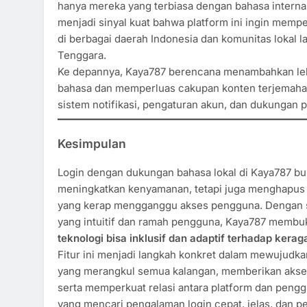
hanya mereka yang terbiasa dengan bahasa internasi
menjadi sinyal kuat bahwa platform ini ingin memp
di berbagai daerah Indonesia dan komunitas lokal la
Tenggara.
Ke depannya, Kaya787 berencana menambahkan leb
bahasa dan memperluas cakupan konten terjemaha
sistem notifikasi, pengaturan akun, dan dukungan 
Kesimpulan
Login dengan dukungan bahasa lokal di Kaya787 b
meningkatkan kenyamanan, tetapi juga menghapus 
yang kerap mengganggu akses pengguna. Dengan s
yang intuitif dan ramah pengguna, Kaya787 membu
teknologi bisa inklusif dan adaptif terhadap kera
Fitur ini menjadi langkah konkret dalam mewujudkan
yang merangkul semua kalangan, memberikan akses 
serta memperkuat relasi antara platform dan peng
yang mencari pengalaman login cepat, jelas, dan p