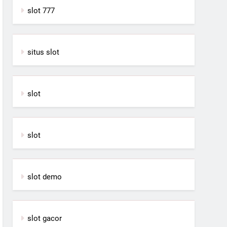
slot 777
situs slot
slot
slot
slot demo
slot gacor