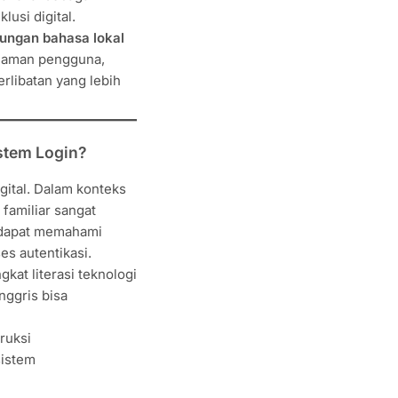
lusi digital.
ungan bahasa lokal
laman pengguna,
libatan yang lebih
stem Login?
gital. Dalam konteks
familiar sangat
 dapat memahami
es autentikasi.
kat literasi teknologi
nggris bisa
ruksi
sistem