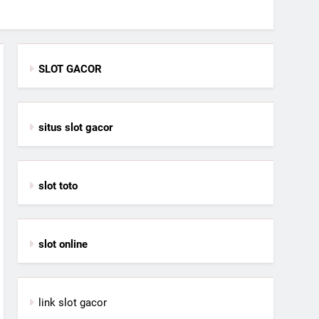
SLOT GACOR
situs slot gacor
slot toto
slot online
link slot gacor