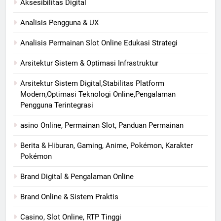
Aksesibilitas Digital
Analisis Pengguna & UX
Analisis Permainan Slot Online Edukasi Strategi
Arsitektur Sistem & Optimasi Infrastruktur
Arsitektur Sistem Digital,Stabilitas Platform
Modern,Optimasi Teknologi Online,Pengalaman
Pengguna Terintegrasi
asino Online, Permainan Slot, Panduan Permainan
Berita & Hiburan, Gaming, Anime, Pokémon, Karakter
Pokémon
Brand Digital & Pengalaman Online
Brand Online & Sistem Praktis
Casino, Slot Online, RTP Tinggi