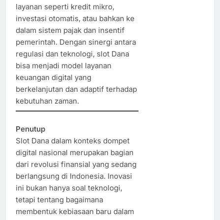
layanan seperti kredit mikro,
investasi otomatis, atau bahkan ke
dalam sistem pajak dan insentif
pemerintah. Dengan sinergi antara
regulasi dan teknologi, slot Dana
bisa menjadi model layanan
keuangan digital yang
berkelanjutan dan adaptif terhadap
kebutuhan zaman.
Penutup
Slot Dana dalam konteks dompet
digital nasional merupakan bagian
dari revolusi finansial yang sedang
berlangsung di Indonesia. Inovasi
ini bukan hanya soal teknologi,
tetapi tentang bagaimana
membentuk kebiasaan baru dalam