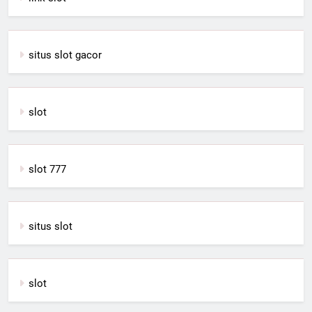
situs slot gacor
slot
slot 777
situs slot
slot