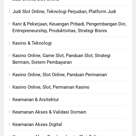
Judi Slot Online, Teknologi Perjudian, Platform Judi
Karir & Pekerjaan, Keuangan Pribadi, Pengembangan Diri,
Entrepreneurship, Produktivitas, Strategi Bisnis
Kasino & Teknologi
Kasino Online, Game Slot, Panduan Slot, Strategi
Bermain, Sistem Pembayaran
Kasino Online, Slot Online, Panduan Permainan
Kasino Online, Slot, Permainan Kasino
Keamanan & Arsitektur
Keamanan Akses & Validasi Domain
Keamanan Akses Digital