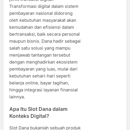
Transformasi digital dalam sistem
pembayaran nasional didorong
oleh kebutuhan masyarakat akan
kemudahan dan efisiensi dalam
bertransaksi, baik secara personal
maupun bisnis. Dana hadir sebagai
salah satu solusi yang mampu
menjawab tantangan tersebut
dengan menghadirkan ekosistem
pembayaran yang luas, mulai dari
kebutuhan sehari-hari seperti
belanja online, bayar tagihan,
hingga integrasi layanan finansial
lainnya.
Apa Itu Slot Dana dalam
Konteks Digital?
Slot Dana bukanlah sebuah produk