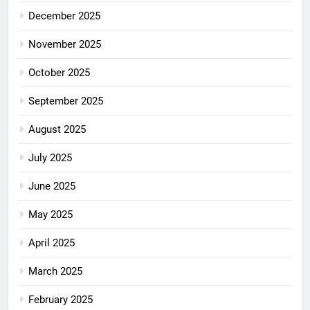
December 2025
November 2025
October 2025
September 2025
August 2025
July 2025
June 2025
May 2025
April 2025
March 2025
February 2025