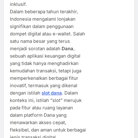
inklusif.
Dalam beberapa tahun terakhir,
Indonesia mengalami lonjakan
signifikan dalam penggunaan
dompet digital atau e-wallet. Salah
satu nama besar yang terus
menjadi sorotan adalah
Dana
,
sebuah aplikasi keuangan digital
yang tidak hanya menghadirkan
kemudahan transaksi, tetapi juga
memperkenalkan berbagai fitur
inovatif, termasuk yang dikenal
dengan istilah
slot dana
. Dalam
konteks ini, istilah “slot” merujuk
pada fitur atau ruang layanan
dalam platform Dana yang
menawarkan akses cepat,
fleksibel, dan aman untuk berbagai
jenis transaksi digital.