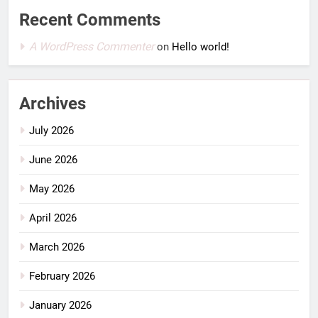
Recent Comments
A WordPress Commenter
on
Hello world!
Archives
July 2026
June 2026
May 2026
April 2026
March 2026
February 2026
January 2026