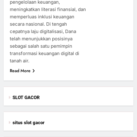
pengelolaan keuangan,
meningkatkan literasi finansial, dan
memperluas inklusi keuangan
secara nasional. Di tengah
cepatnya laju digitalisasi, Dana
telah menunjukkan posisinya
sebagai salah satu pemimpin
transformasi keuangan digital di
tanah air.
Read More
SLOT GACOR
situs slot gacor