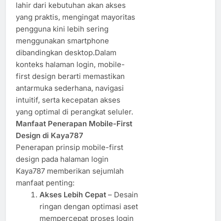
lahir dari kebutuhan akan akses
yang praktis, mengingat mayoritas
pengguna kini lebih sering
menggunakan smartphone
dibandingkan desktop.Dalam
konteks halaman login, mobile-
first design berarti memastikan
antarmuka sederhana, navigasi
intuitif, serta kecepatan akses
yang optimal di perangkat seluler.
Manfaat Penerapan Mobile-First
Design di Kaya787
Penerapan prinsip mobile-first
design pada halaman login
Kaya787 memberikan sejumlah
manfaat penting:
Akses Lebih Cepat
– Desain
ringan dengan optimasi aset
mempercepat proses login