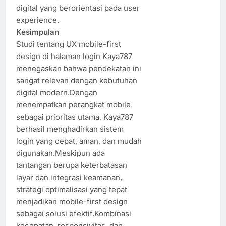
digital yang berorientasi pada user
experience.
Kesimpulan
Studi tentang UX mobile-first
design di halaman login Kaya787
menegaskan bahwa pendekatan ini
sangat relevan dengan kebutuhan
digital modern.Dengan
menempatkan perangkat mobile
sebagai prioritas utama, Kaya787
berhasil menghadirkan sistem
login yang cepat, aman, dan mudah
digunakan.Meskipun ada
tantangan berupa keterbatasan
layar dan integrasi keamanan,
strategi optimalisasi yang tepat
menjadikan mobile-first design
sebagai solusi efektif.Kombinasi
kecepatan, responsivitas, dan