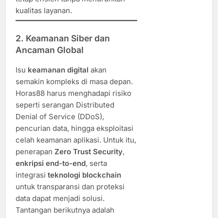
kualitas layanan.
2. Keamanan Siber dan
Ancaman Global
Isu
keamanan digital
akan
semakin kompleks di masa depan.
Horas88 harus menghadapi risiko
seperti serangan Distributed
Denial of Service (DDoS),
pencurian data, hingga eksploitasi
celah keamanan aplikasi. Untuk itu,
penerapan
Zero Trust Security
,
enkripsi end-to-end
, serta
integrasi
teknologi blockchain
untuk transparansi dan proteksi
data dapat menjadi solusi.
Tantangan berikutnya adalah