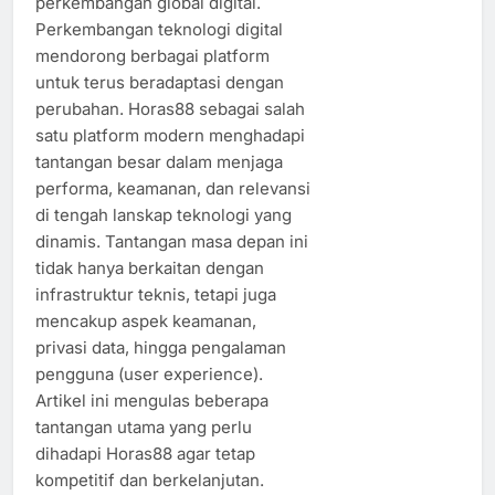
perkembangan global digital.
Perkembangan teknologi digital
mendorong berbagai platform
untuk terus beradaptasi dengan
perubahan. Horas88 sebagai salah
satu platform modern menghadapi
tantangan besar dalam menjaga
performa, keamanan, dan relevansi
di tengah lanskap teknologi yang
dinamis. Tantangan masa depan ini
tidak hanya berkaitan dengan
infrastruktur teknis, tetapi juga
mencakup aspek keamanan,
privasi data, hingga pengalaman
pengguna (user experience).
Artikel ini mengulas beberapa
tantangan utama yang perlu
dihadapi Horas88 agar tetap
kompetitif dan berkelanjutan.