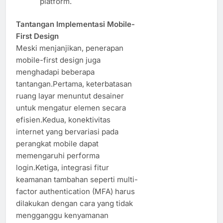
platform.
Tantangan Implementasi Mobile-
First Design
Meski menjanjikan, penerapan
mobile-first design juga
menghadapi beberapa
tantangan.Pertama, keterbatasan
ruang layar menuntut desainer
untuk mengatur elemen secara
efisien.Kedua, konektivitas
internet yang bervariasi pada
perangkat mobile dapat
memengaruhi performa
login.Ketiga, integrasi fitur
keamanan tambahan seperti multi-
factor authentication (MFA) harus
dilakukan dengan cara yang tidak
mengganggu kenyamanan