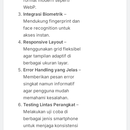
format modern seperti
WebP.
Integrasi Biometrik
–
Mendukung fingerprint dan
face recognition untuk
akses instan.
Responsive Layout
–
Menggunakan grid fleksibel
agar tampilan adaptif di
berbagai ukuran layar.
Error Handling yang Jelas
–
Memberikan pesan error
singkat namun informatif
agar pengguna mudah
memahami kesalahan.
Testing Lintas Perangkat
–
Melakukan uji coba di
berbagai jenis smartphone
untuk menjaga konsistensi