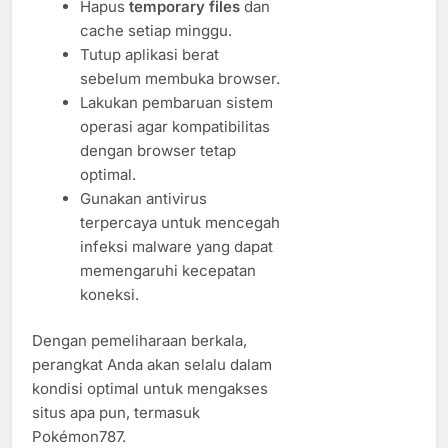
Hapus
temporary files
dan
cache setiap minggu.
Tutup aplikasi berat
sebelum membuka browser.
Lakukan pembaruan sistem
operasi agar kompatibilitas
dengan browser tetap
optimal.
Gunakan antivirus
terpercaya untuk mencegah
infeksi malware yang dapat
memengaruhi kecepatan
koneksi.
Dengan pemeliharaan berkala,
perangkat Anda akan selalu dalam
kondisi optimal untuk mengakses
situs apa pun, termasuk
Pokémon787.