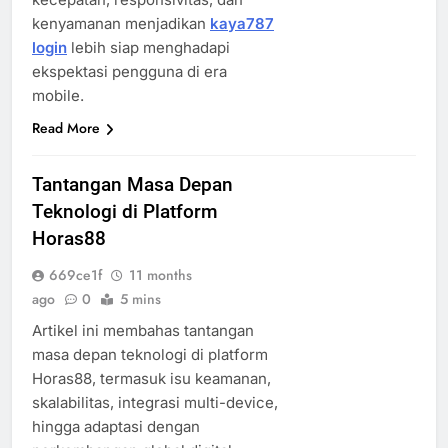
kenyamanan menjadikan
kaya787
login
lebih siap menghadapi
ekspektasi pengguna di era
mobile.
Read More
Tantangan Masa Depan
Teknologi di Platform
Horas88
669ce1f
11 months
ago
0
5 mins
Artikel ini membahas tantangan
masa depan teknologi di platform
Horas88, termasuk isu keamanan,
skalabilitas, integrasi multi-device,
hingga adaptasi dengan