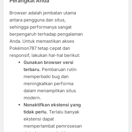
Perangkat Anda
Browser adalah jembatan utama
antara pengguna dan situs,
sehingga performanya sangat
berpengaruh terhadap pengalaman
Anda. Untuk memastikan akses
Pokémon787 tetap cepat dan
responsif, lakukan hal-hal berikut:
Gunakan browser versi
terbaru.
Pembaruan rutin
memperbaiki bug dan
meningkatkan performa
dalam menampilkan situs
modern.
Nonaktifkan ekstensi yang
tidak perlu.
Terlalu banyak
ekstensi dapat
memperlambat pemrosesan