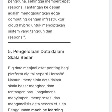
pengguna, sehingga mempercepat
respons. Tantangan ke depan
adalah menggabungkan edge
computing dengan infrastruktur
cloud hybrid untuk menciptakan
sistem yang tangguh dan
responsif.
5. Pengelolaan Data dalam
Skala Besar
Big data menjadi aset penting bagi
platform digital seperti Horas88.
Namun, mengelola data dalam
skala besar menghadirkan
tantangan baru: bagaimana
menyimpan, memproses, dan
menganalisis data secara efisien.
Penggunaan
machine learning