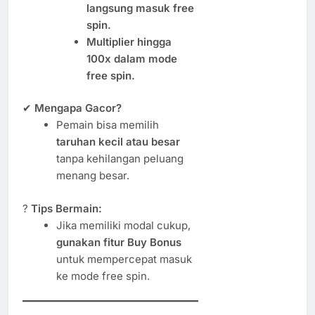
langsung masuk free
spin.
Multiplier hingga
100x dalam mode
free spin.
✔
Mengapa Gacor?
Pemain bisa memilih
taruhan kecil atau besar
tanpa kehilangan peluang
menang besar.
?
Tips Bermain:
Jika memiliki modal cukup,
gunakan fitur Buy Bonus
untuk mempercepat masuk
ke mode free spin.