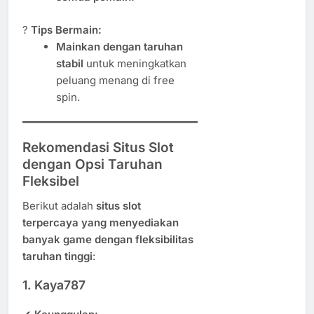
?
Tips Bermain:
Mainkan dengan taruhan
stabil
untuk meningkatkan
peluang menang di free
spin.
Rekomendasi Situs Slot
dengan Opsi Taruhan
Fleksibel
Berikut adalah
situs slot
terpercaya yang menyediakan
banyak game dengan fleksibilitas
taruhan tinggi
:
1. Kaya787