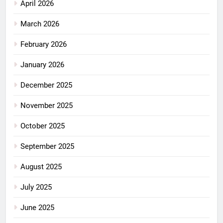
April 2026
March 2026
February 2026
January 2026
December 2025
November 2025
October 2025
September 2025
August 2025
July 2025
June 2025