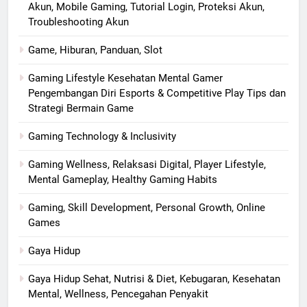
Akun, Mobile Gaming, Tutorial Login, Proteksi Akun,
Troubleshooting Akun
Game, Hiburan, Panduan, Slot
Gaming Lifestyle Kesehatan Mental Gamer
Pengembangan Diri Esports & Competitive Play Tips dan
Strategi Bermain Game
Gaming Technology & Inclusivity
Gaming Wellness, Relaksasi Digital, Player Lifestyle,
Mental Gameplay, Healthy Gaming Habits
Gaming, Skill Development, Personal Growth, Online
Games
Gaya Hidup
Gaya Hidup Sehat, Nutrisi & Diet, Kebugaran, Kesehatan
Mental, Wellness, Pencegahan Penyakit