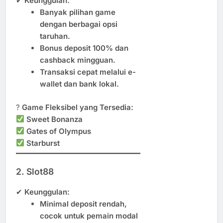
✔
Keunggulan:
Banyak pilihan game
dengan berbagai opsi
taruhan.
Bonus deposit 100% dan
cashback mingguan.
Transaksi cepat melalui e-
wallet dan bank lokal.
?
Game Fleksibel yang Tersedia:
Sweet Bonanza
Gates of Olympus
Starburst
2. Slot88
✔
Keunggulan:
Minimal deposit rendah,
cocok untuk pemain modal