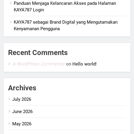
Panduan Menjaga Kelancaran Akses pada Halaman
KAYA787 Login
KAYA787 sebagai Brand Digital yang Mengutamakan
Kenyamanan Pengguna
Recent Comments
A WordPress Commenter
on
Hello world!
Archives
July 2026
June 2026
May 2026