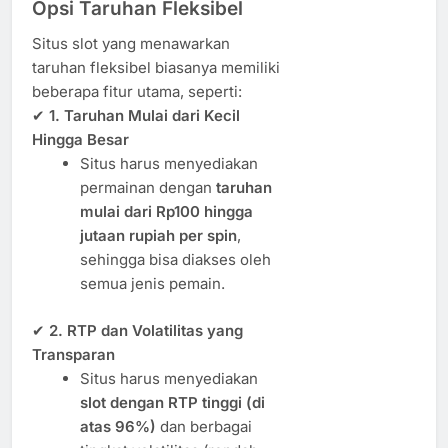
Opsi Taruhan Fleksibel
Situs slot yang menawarkan
taruhan fleksibel biasanya memiliki
beberapa fitur utama, seperti:
✔
1. Taruhan Mulai dari Kecil
Hingga Besar
Situs harus menyediakan
permainan dengan
taruhan
mulai dari Rp100 hingga
jutaan rupiah per spin
,
sehingga bisa diakses oleh
semua jenis pemain.
✔
2. RTP dan Volatilitas yang
Transparan
Situs harus menyediakan
slot dengan RTP tinggi (di
atas 96%)
dan berbagai