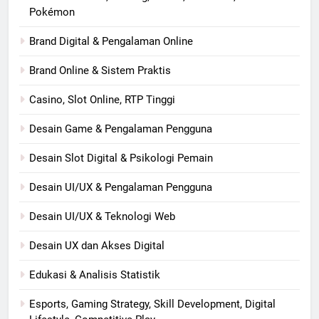
Pokémon
Brand Digital & Pengalaman Online
Brand Online & Sistem Praktis
Casino, Slot Online, RTP Tinggi
Desain Game & Pengalaman Pengguna
Desain Slot Digital & Psikologi Pemain
Desain UI/UX & Pengalaman Pengguna
Desain UI/UX & Teknologi Web
Desain UX dan Akses Digital
Edukasi & Analisis Statistik
Esports, Gaming Strategy, Skill Development, Digital