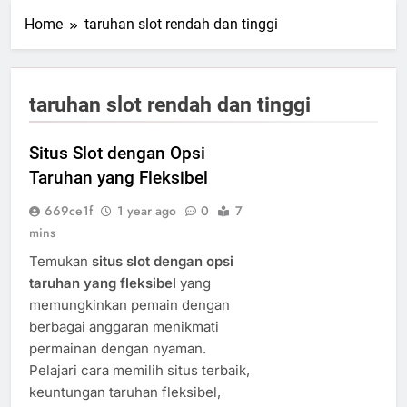
Home
taruhan slot rendah dan tinggi
taruhan slot rendah dan tinggi
Situs Slot dengan Opsi
Taruhan yang Fleksibel
669ce1f
1 year ago
0
7
mins
Temukan
situs slot dengan opsi
taruhan yang fleksibel
yang
memungkinkan pemain dengan
berbagai anggaran menikmati
permainan dengan nyaman.
Pelajari cara memilih situs terbaik,
keuntungan taruhan fleksibel,