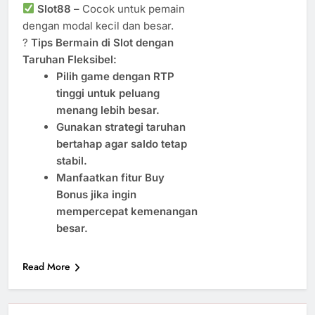
Slot88
– Cocok untuk pemain
dengan modal kecil dan besar.
?
Tips Bermain di Slot dengan
Taruhan Fleksibel:
Pilih game dengan RTP
tinggi untuk peluang
menang lebih besar.
Gunakan strategi taruhan
bertahap agar saldo tetap
stabil.
Manfaatkan fitur Buy
Bonus jika ingin
mempercepat kemenangan
besar.
Read More