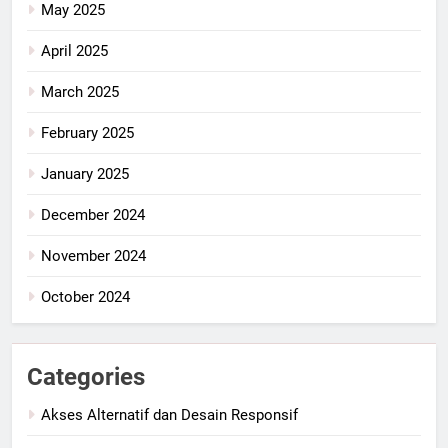
May 2025
April 2025
March 2025
February 2025
January 2025
December 2024
November 2024
October 2024
Categories
Akses Alternatif dan Desain Responsif