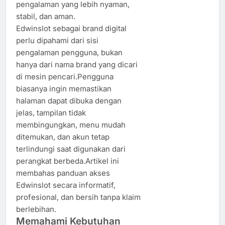
pengalaman yang lebih nyaman,
stabil, dan aman.
Edwinslot sebagai brand digital
perlu dipahami dari sisi
pengalaman pengguna, bukan
hanya dari nama brand yang dicari
di mesin pencari.Pengguna
biasanya ingin memastikan
halaman dapat dibuka dengan
jelas, tampilan tidak
membingungkan, menu mudah
ditemukan, dan akun tetap
terlindungi saat digunakan dari
perangkat berbeda.Artikel ini
membahas panduan akses
Edwinslot secara informatif,
profesional, dan bersih tanpa klaim
berlebihan.
Memahami Kebutuhan