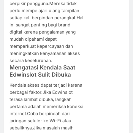
berpikir pengguna.Mereka tidak
perlu mempelajari ulang tampilan
setiap kali berpindah perangkat.Hal
ini sangat penting bagi brand
digital karena pengalaman yang
mudah dipahami dapat
memperkuat kepercayaan dan
meningkatkan kenyamanan akses
secara keseluruhan.
Mengatasi Kendala Saat
Edwinslot Sulit Dibuka
Kendala akses dapat terjadi karena
berbagai faktor.Jika Edwinslot
terasa lambat dibuka, langkah
pertama adalah memeriksa koneksi
internet.Coba berpindah dari
jaringan seluler ke Wi-Fi atau
sebaliknya.Jika masalah masih