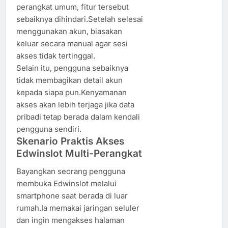
perangkat umum, fitur tersebut
sebaiknya dihindari.Setelah selesai
menggunakan akun, biasakan
keluar secara manual agar sesi
akses tidak tertinggal.
Selain itu, pengguna sebaiknya
tidak membagikan detail akun
kepada siapa pun.Kenyamanan
akses akan lebih terjaga jika data
pribadi tetap berada dalam kendali
pengguna sendiri.
Skenario Praktis Akses
Edwinslot Multi-Perangkat
Bayangkan seorang pengguna
membuka Edwinslot melalui
smartphone saat berada di luar
rumah.Ia memakai jaringan seluler
dan ingin mengakses halaman