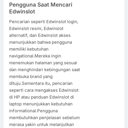
Pengguna Saat Mencari
Edwinslot
Pencarian seperti Edwinslot login,
Edwinslot resmi, Edwinslot
alternatif, dan Edwinslot akses
menunjukkan bahwa pengguna
memiliki kebutuhan
navigational.Mereka ingin
menemukan halaman yang sesuai
dan menghindari kebingungan saat
membuka brand yang
dituju.Sementara itu, pencarian
seperti cara mengakses Edwinslot
di HP atau panduan Edwinslot di
laptop menunjukkan kebutuhan
informational.Pengguna
membutuhkan penjelasan sebelum
merasa yakin untuk melanjutkan