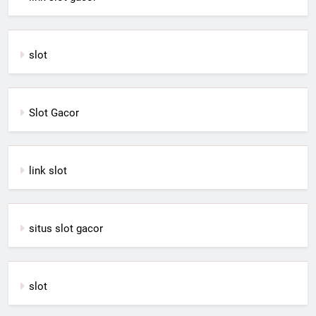
slot
Slot Gacor
link slot
situs slot gacor
slot