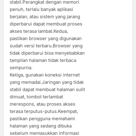
stabil.Perangkat dengan memori
penuh, terlalu banyak aplikasi
berjalan, atau sistem yang jarang
diperbarui dapat membuat proses
akses terasa lambat.Kedua,
pastikan browser yang digunakan
sudah versi terbaru.Browser yang
tidak diperbarui bisa menyebabkan
tampilan halaman tidak terbaca
sempurna.
Ketiga, gunakan koneksi internet
yang memadai.Jaringan yang tidak
stabil dapat membuat halaman sulit
dimuat, tombol terlambat
merespons, atau proses akses
terasa terputus-putus.Keempat,
pastikan pengguna memahami
halaman yang sedang dibuka
sebelum memasukkan informasi