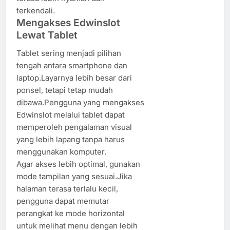
terkendali.
Mengakses Edwinslot
Lewat Tablet
Tablet sering menjadi pilihan
tengah antara smartphone dan
laptop.Layarnya lebih besar dari
ponsel, tetapi tetap mudah
dibawa.Pengguna yang mengakses
Edwinslot melalui tablet dapat
memperoleh pengalaman visual
yang lebih lapang tanpa harus
menggunakan komputer.
Agar akses lebih optimal, gunakan
mode tampilan yang sesuai.Jika
halaman terasa terlalu kecil,
pengguna dapat memutar
perangkat ke mode horizontal
untuk melihat menu dengan lebih