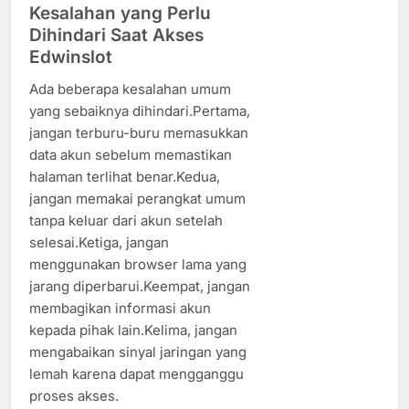
Kesalahan yang Perlu
Dihindari Saat Akses
Edwinslot
Ada beberapa kesalahan umum
yang sebaiknya dihindari.Pertama,
jangan terburu-buru memasukkan
data akun sebelum memastikan
halaman terlihat benar.Kedua,
jangan memakai perangkat umum
tanpa keluar dari akun setelah
selesai.Ketiga, jangan
menggunakan browser lama yang
jarang diperbarui.Keempat, jangan
membagikan informasi akun
kepada pihak lain.Kelima, jangan
mengabaikan sinyal jaringan yang
lemah karena dapat mengganggu
proses akses.