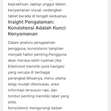
kepraktisan, laptop unggul dalam
kenyamanan visual, sedangkan
tablet berada di tengah keduanya.
Insight Pengalaman:
Konsistensi Adalah Kunci
Kenyamanan
Dalam analisis pengalaman
pengguna, konsistensi tampilan
menjadi faktor penting.Pengguna
akan merasa lebih nyaman jika
Edwinslot memiliki pola navigasi
yang serupa di berbagai
perangkat.Misalnya, menu utama
tetap mudah ditemukan, area
informasi tersusun rapi, dan
tombol penting memiliki label yang
jelas.
Konsistensi mengurangi beban