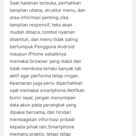
Saat halaman terbuka, perhatikan
tampilan utama, struktur menu, dan
area informasi penting.Jika
tampilan responsif, teks akan
mudah dibaca, tombol nyaman
disentuh, dan menu tidak saling
bertumpuk.Pengguna Android
maupun iPhone sebaiknya
memakai browser yang stabil dan
tidak membuka terlalu banyak tab
aktif agar performa tetap ringan.
Keamanan juga perlu diperhatikan
saat memakai smartphone.Aktifkan
kunci layar, jangan menyimpan
data akun pada perangkat yang
dipakai bersama, dan hindari
membagikan informasi pribadi
kepada pihak lain.Smartphone
memang praktis, tetapi tetap