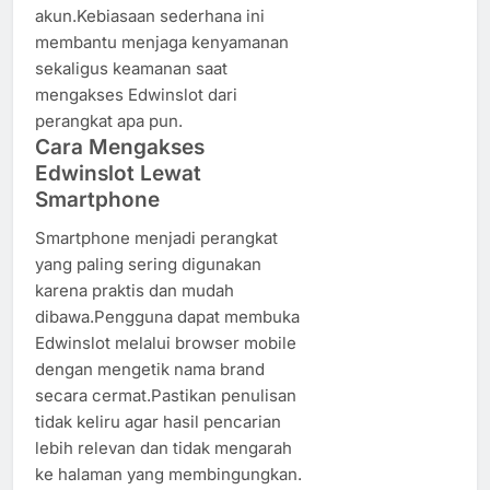
akun.Kebiasaan sederhana ini
membantu menjaga kenyamanan
sekaligus keamanan saat
mengakses Edwinslot dari
perangkat apa pun.
Cara Mengakses
Edwinslot Lewat
Smartphone
Smartphone menjadi perangkat
yang paling sering digunakan
karena praktis dan mudah
dibawa.Pengguna dapat membuka
Edwinslot melalui browser mobile
dengan mengetik nama brand
secara cermat.Pastikan penulisan
tidak keliru agar hasil pencarian
lebih relevan dan tidak mengarah
ke halaman yang membingungkan.