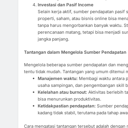
Investasi dan Pasif Income
Selain kerja aktif, sumber pendapatan pasif s
properti, saham, atau bisnis online bisa me
tanpa harus mengorbankan banyak waktu. St
perencanaan matang, tetapi bisa menjadi su
jangka panjang.
Tantangan dalam Mengelola Sumber Pendapatan
Mengelola beberapa sumber pendapatan dan meng
tentu tidak mudah. Tantangan yang umum ditemui m
Manajemen waktu:
Membagi waktu antara p
usaha sampingan, dan pengembangan skill bis
Kelelahan atau burnout:
Aktivitas berlebih 
bisa menurunkan produktivitas.
Ketidakpastian pendapatan:
Sumber pendap
kadang tidak stabil, terutama pada tahap awal
Cara mengatasi tantangan tersebut adalah dengan 