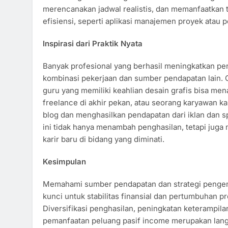
merencanakan jadwal realistis, dan memanfaatkan 
efisiensi, seperti aplikasi manajemen proyek atau 
Inspirasi dari Praktik Nyata
Banyak profesional yang berhasil meningkatkan pe
kombinasi pekerjaan dan sumber pendapatan lain.
guru yang memiliki keahlian desain grafis bisa me
freelance di akhir pekan, atau seorang karyawan k
blog dan menghasilkan pendapatan dari iklan dan 
ini tidak hanya menambah penghasilan, tetapi jug
karir baru di bidang yang diminati.
Kesimpulan
Memahami sumber pendapatan dan strategi pengem
kunci untuk stabilitas finansial dan pertumbuhan pr
Diversifikasi penghasilan, peningkatan keterampila
pemanfaatan peluang pasif income merupakan lang