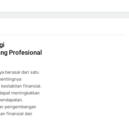
gi
ng Profesional
ya berasal dari satu
pentingnya
estabilan finansial.
 dapat meningkatkan
pendapatan.
dan pengembangan
an finansial dan