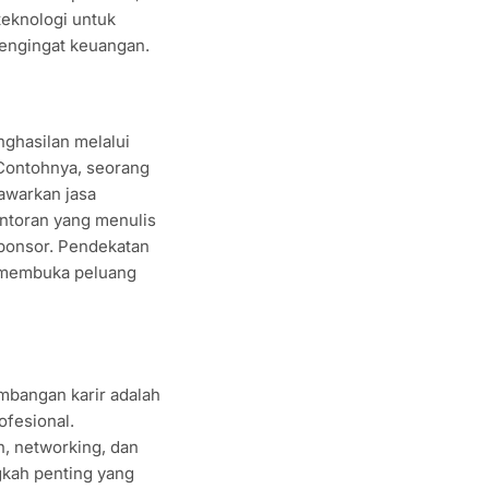
teknologi untuk
pengingat keuangan.
nghasilan melalui
 Contohnya, seorang
nawarkan jasa
antoran yang menulis
sponsor. Pendekatan
a membuka peluang
bangan karir adalah
ofesional.
n, networking, dan
kah penting yang