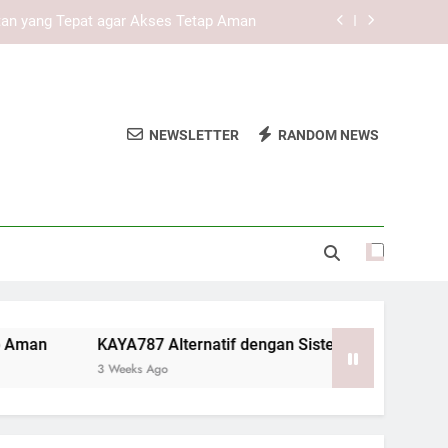
tan yang Tepat agar Akses Tetap Aman
m Akses yang Lebih Stabil dan Praktis
n Akses pada Halaman KAYA787 Login
NEWSLETTER
RANDOM NEWS
pat agar Akses Tetap Aman dan Terarah
tan yang Tepat agar Akses Tetap Aman
ri Makanan Hingga Aksesori, Semuanya Ada Di Sini.
m Akses yang Lebih Stabil dan Praktis
n Akses pada Halaman KAYA787 Login
KAYA787 Alternatif dengan Sistem Akses yang Lebih Stabil d
3 Weeks Ago