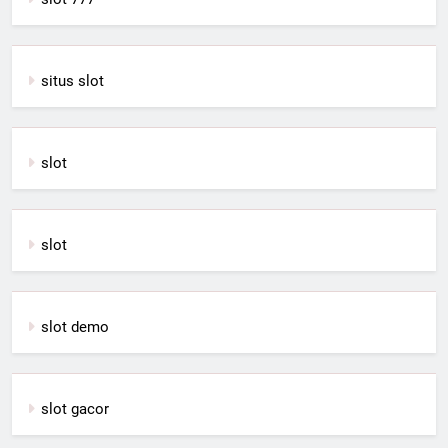
situs slot
slot
slot
slot demo
slot gacor