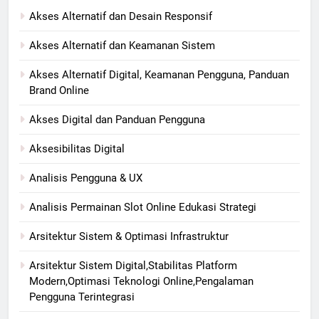
Akses Alternatif dan Desain Responsif
Akses Alternatif dan Keamanan Sistem
Akses Alternatif Digital, Keamanan Pengguna, Panduan
Brand Online
Akses Digital dan Panduan Pengguna
Aksesibilitas Digital
Analisis Pengguna & UX
Analisis Permainan Slot Online Edukasi Strategi
Arsitektur Sistem & Optimasi Infrastruktur
Arsitektur Sistem Digital,Stabilitas Platform
Modern,Optimasi Teknologi Online,Pengalaman
Pengguna Terintegrasi