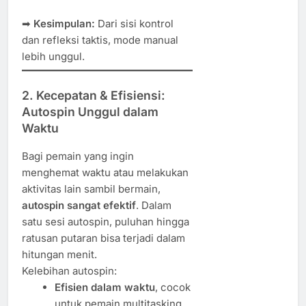
➡
Kesimpulan:
Dari sisi kontrol
dan refleksi taktis, mode manual
lebih unggul.
2. Kecepatan & Efisiensi:
Autospin Unggul dalam
Waktu
Bagi pemain yang ingin
menghemat waktu atau melakukan
aktivitas lain sambil bermain,
autospin sangat efektif
. Dalam
satu sesi autospin, puluhan hingga
ratusan putaran bisa terjadi dalam
hitungan menit.
Kelebihan autospin:
Efisien dalam waktu
, cocok
untuk pemain multitasking