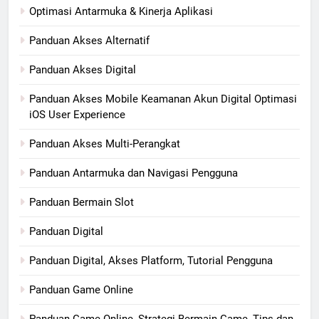
Optimasi Antarmuka & Kinerja Aplikasi
Panduan Akses Alternatif
Panduan Akses Digital
Panduan Akses Mobile Keamanan Akun Digital Optimasi
iOS User Experience
Panduan Akses Multi-Perangkat
Panduan Antarmuka dan Navigasi Pengguna
Panduan Bermain Slot
Panduan Digital
Panduan Digital, Akses Platform, Tutorial Pengguna
Panduan Game Online
Panduan Game Online, Strategi Bermain Game, Tips dan