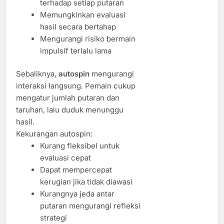
terhadap setiap putaran
Memungkinkan evaluasi
hasil secara bertahap
Mengurangi risiko bermain
impulsif terlalu lama
Sebaliknya,
autospin
mengurangi
interaksi langsung. Pemain cukup
mengatur jumlah putaran dan
taruhan, lalu duduk menunggu
hasil.
Kekurangan autospin:
Kurang fleksibel untuk
evaluasi cepat
Dapat mempercepat
kerugian jika tidak diawasi
Kurangnya jeda antar
putaran mengurangi refleksi
strategi