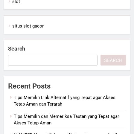
slot
situs slot gacor
Search
SEARCH
Recent Posts
Tips Memilih Link Alternatif yang Tepat agar Akses
Tetap Aman dan Terarah
Tips Memilih dan Memeriksa Tautan yang Tepat agar
Akses Tetap Aman