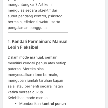
menguntungkan? Artikel ini
mengulas secara objektif dari
sudut pandang kontrol, psikologi
bermain, efisiensi waktu, serta
pengalaman pengguna.
1. Kendali Permainan: Manual
Lebih Fleksibel
Dalam mode
manual
, pemain
memiliki kendali penuh atas setiap
putaran. Mereka bisa
menyesuaikan ritme bermain,
mengubah jumlah taruhan kapan
saja, atau berhenti secara instan
ketika merasa cukup.
Kelebihan mode manual:
Memberikan
kontrol penuh