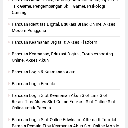
Trik Game, Pengembangan Skill Gamer, Psikologi
Gaming
Panduan Identitas Digital, Edukasi Brand Online, Akses
Modern Pengguna
Panduan Keamanan Digital & Akses Platform
Panduan Keamanan, Edukasi Digital, Troubleshooting
Online, Akses Akun
Panduan Login & Keamanan Akun
Panduan Login Pemula
Panduan Login Slot Keamanan Akun Slot Link Slot
Resmi Tips Akses Slot Online Edukasi Slot Online Slot
Online untuk Pemula
Panduan Login Slot Online Edwinslot Alternatif Tutorial
Pemain Pemula Tips Keamanan Akun Slot Online Mobile