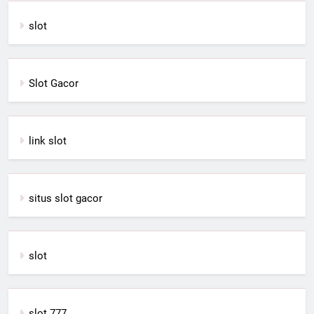
slot
Slot Gacor
link slot
situs slot gacor
slot
slot 777