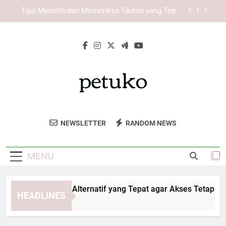
Skip
KAYA787 Alternatif dengan Sistem Akses yang
to
Lebih Stabil dan Praktis
content
Panduan Menjaga Kelancaran Akses pada
Halaman KAYA787 Login
Tips Memilih Link Alternatif yang Tepat agar
Akses Tetap Aman dan Terarah
Tips Memilih dan Memeriksa Tautan yang Tepat
agar Akses Tetap Aman
KAYA787 Alternatif dengan Sistem Akses yang
Lebih Stabil dan Praktis
Petuko
Dapatkan Produk Berkualitas Untuk Hewan
Panduan Menjaga Kelancaran Akses pada
NEWSLETTER
RANDOM NEWS
Halaman KAYA787 Login
Peliharaan Anda Di Petuko. Dari Makanan
Hingga Aksesori, Semuanya Ada Di Sini.
MENU
ips Memilih Link Alternatif yang Tepat agar Akses Tetap Ama
HEADLINES
 Weeks Ago