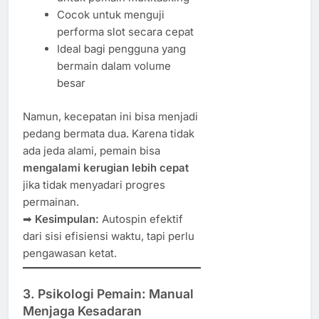
Cocok untuk menguji
performa slot secara cepat
Ideal bagi pengguna yang
bermain dalam volume
besar
Namun, kecepatan ini bisa menjadi
pedang bermata dua. Karena tidak
ada jeda alami, pemain bisa
mengalami kerugian lebih cepat
jika tidak menyadari progres
permainan.
➡
Kesimpulan:
Autospin efektif
dari sisi efisiensi waktu, tapi perlu
pengawasan ketat.
3. Psikologi Pemain: Manual
Menjaga Kesadaran