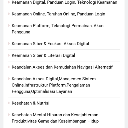
Keamanan Digital, Panduan Login, Teknologi Keamanan
Keamanan Online, Taruhan Online, Panduan Login
Keamanan Platform, Teknologi Permainan, Akun
Pengguna
Keamanan Siber & Edukasi Akses Digital
Keamanan Siber & Literasi Digital
Keandalan Akses dan Kemudahan Navigasi Alternatif
Keandalan Akses Digital,Manajemen Sistem
Online,Infrastruktur Platform,Pengalaman
Pengguna,Optimalisasi Layanan
Kesehatan & Nutrisi
Kesehatan Mental Hiburan dan Kesejahteraan
Produktivitas Game dan Keseimbangan Hidup