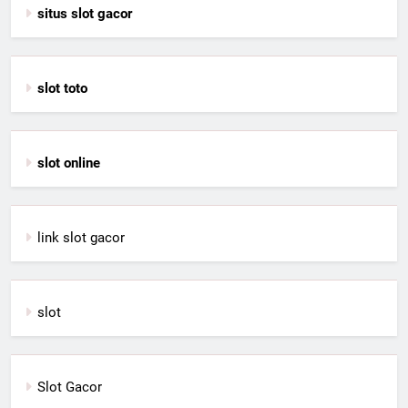
situs slot gacor
slot toto
slot online
link slot gacor
slot
Slot Gacor