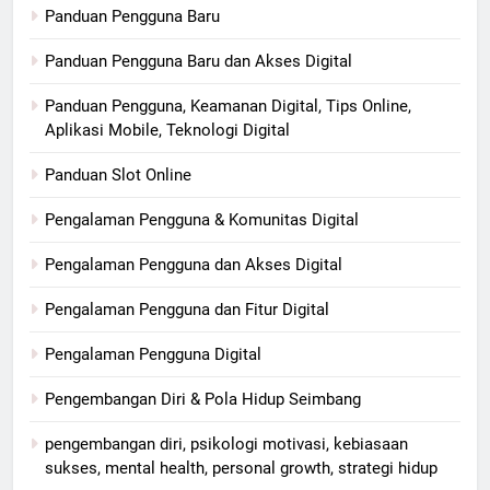
Panduan Pengguna Baru
Panduan Pengguna Baru dan Akses Digital
Panduan Pengguna, Keamanan Digital, Tips Online,
Aplikasi Mobile, Teknologi Digital
Panduan Slot Online
Pengalaman Pengguna & Komunitas Digital
Pengalaman Pengguna dan Akses Digital
Pengalaman Pengguna dan Fitur Digital
Pengalaman Pengguna Digital
Pengembangan Diri & Pola Hidup Seimbang
pengembangan diri, psikologi motivasi, kebiasaan
sukses, mental health, personal growth, strategi hidup