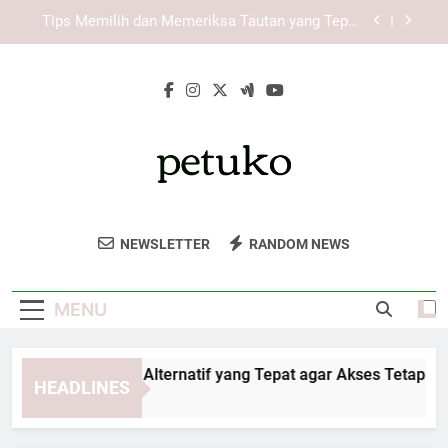
Skip
KAYA787 Alternatif dengan Sistem Akses yang
to
Lebih Stabil dan Praktis
content
Panduan Menjaga Kelancaran Akses pada
Halaman KAYA787 Login
Tips Memilih Link Alternatif yang Tepat agar
Akses Tetap Aman dan Terarah
Tips Memilih dan Memeriksa Tautan yang Tepat
agar Akses Tetap Aman
KAYA787 Alternatif dengan Sistem Akses yang
Lebih Stabil dan Praktis
Petuko
Dapatkan Produk Berkualitas Untuk Hewan
Panduan Menjaga Kelancaran Akses pada
NEWSLETTER
RANDOM NEWS
Halaman KAYA787 Login
Peliharaan Anda Di Petuko. Dari Makanan
Hingga Aksesori, Semuanya Ada Di Sini.
MENU
ps Memilih Link Alternatif yang Tepat agar Akses Tetap Aman
HEADLINES
Weeks Ago