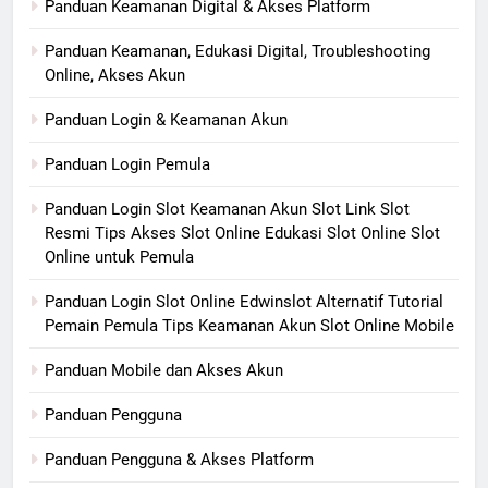
Panduan Keamanan Digital & Akses Platform
Panduan Keamanan, Edukasi Digital, Troubleshooting
Online, Akses Akun
Panduan Login & Keamanan Akun
Panduan Login Pemula
Panduan Login Slot Keamanan Akun Slot Link Slot
Resmi Tips Akses Slot Online Edukasi Slot Online Slot
Online untuk Pemula
Panduan Login Slot Online Edwinslot Alternatif Tutorial
Pemain Pemula Tips Keamanan Akun Slot Online Mobile
Panduan Mobile dan Akses Akun
Panduan Pengguna
Panduan Pengguna & Akses Platform