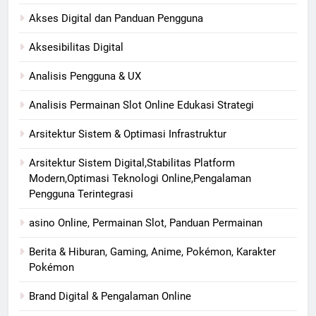
Akses Digital dan Panduan Pengguna
Aksesibilitas Digital
Analisis Pengguna & UX
Analisis Permainan Slot Online Edukasi Strategi
Arsitektur Sistem & Optimasi Infrastruktur
Arsitektur Sistem Digital,Stabilitas Platform
Modern,Optimasi Teknologi Online,Pengalaman
Pengguna Terintegrasi
asino Online, Permainan Slot, Panduan Permainan
Berita & Hiburan, Gaming, Anime, Pokémon, Karakter
Pokémon
Brand Digital & Pengalaman Online