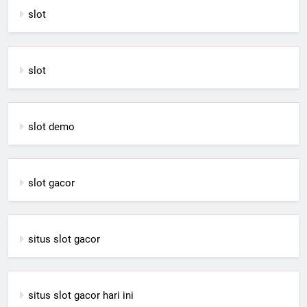
slot
slot
slot demo
slot gacor
situs slot gacor
situs slot gacor hari ini