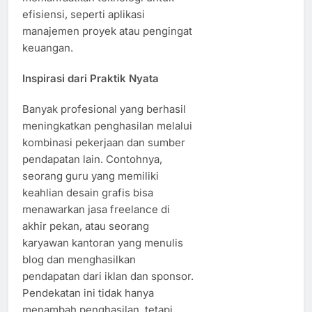
efisiensi, seperti aplikasi
manajemen proyek atau pengingat
keuangan.
Inspirasi dari Praktik Nyata
Banyak profesional yang berhasil
meningkatkan penghasilan melalui
kombinasi pekerjaan dan sumber
pendapatan lain. Contohnya,
seorang guru yang memiliki
keahlian desain grafis bisa
menawarkan jasa freelance di
akhir pekan, atau seorang
karyawan kantoran yang menulis
blog dan menghasilkan
pendapatan dari iklan dan sponsor.
Pendekatan ini tidak hanya
menambah penghasilan, tetapi