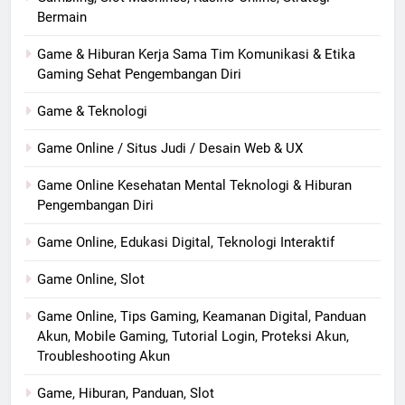
Bermain
Game & Hiburan Kerja Sama Tim Komunikasi & Etika
Gaming Sehat Pengembangan Diri
Game & Teknologi
Game Online / Situs Judi / Desain Web & UX
Game Online Kesehatan Mental Teknologi & Hiburan
Pengembangan Diri
Game Online, Edukasi Digital, Teknologi Interaktif
Game Online, Slot
Game Online, Tips Gaming, Keamanan Digital, Panduan
Akun, Mobile Gaming, Tutorial Login, Proteksi Akun,
Troubleshooting Akun
Game, Hiburan, Panduan, Slot