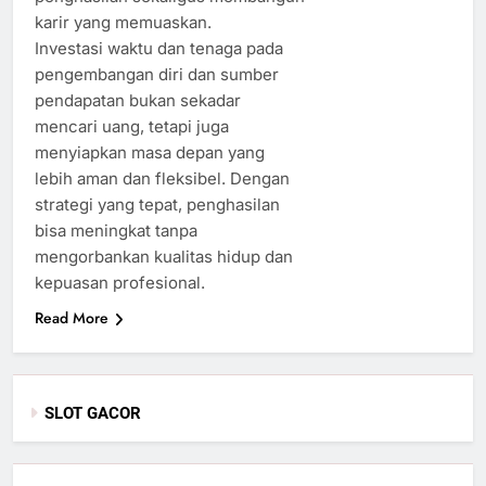
karir yang memuaskan.
Investasi waktu dan tenaga pada
pengembangan diri dan sumber
pendapatan bukan sekadar
mencari uang, tetapi juga
menyiapkan masa depan yang
lebih aman dan fleksibel. Dengan
strategi yang tepat, penghasilan
bisa meningkat tanpa
mengorbankan kualitas hidup dan
kepuasan profesional.
Read More
SLOT GACOR