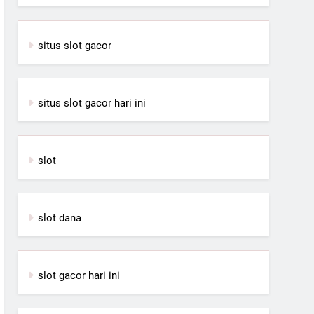
situs slot gacor
situs slot gacor hari ini
slot
slot dana
slot gacor hari ini