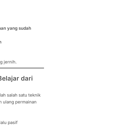
han yang sudah
n
g jernih.
elajar dari
ah salah satu teknik
n ulang permainan
alu pasif