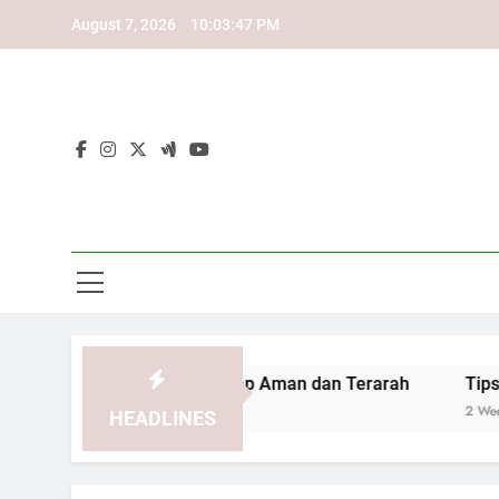
Skip
August 7, 2026
10:03:48 PM
to
content
Pet
Dapatkan 
epat agar Akses Tetap Aman dan Terarah
Tips Memilih d
2 Weeks Ago
HEADLINES