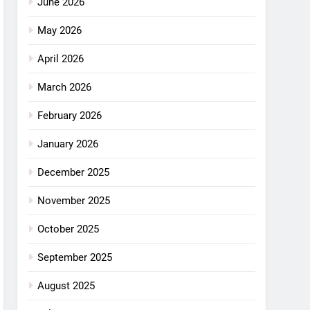
June 2026
May 2026
April 2026
March 2026
February 2026
January 2026
December 2025
November 2025
October 2025
September 2025
August 2025