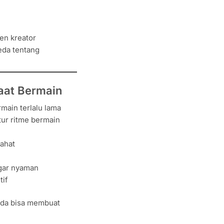
ten kreator
eda tentang
aat Bermain
main terlalu lama
tur ritme bermain
rahat
agar nyaman
tif
nda bisa membuat