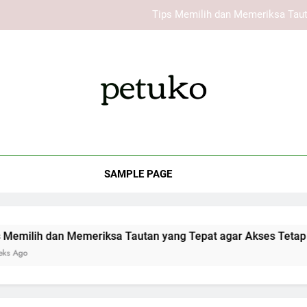
Tips Memilih dan Memeriksa Tau
KAYA787 Alternatif dengan Siste
Panduan Menjaga Kelancara
Tips Memilih Link Alternatif yang Te
uko
Tips Memilih dan Memeriksa Tau
Produk Berkualitas Untuk Hewan Peliharaan Anda Di Petuko. Da
KAYA787 Alternatif dengan Siste
SAMPLE PAGE
Panduan Menjaga Kelancara
an Memeriksa Tautan yang Tepat agar Akses Tetap Aman