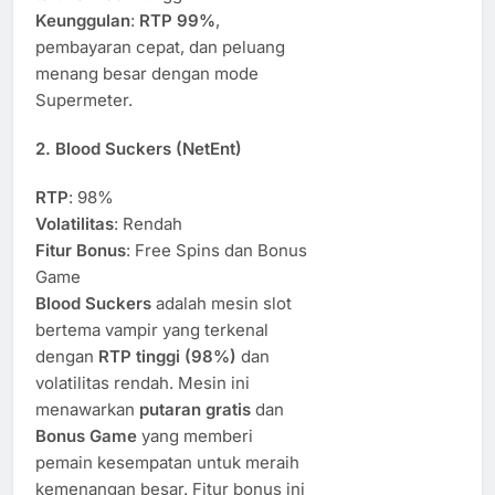
Keunggulan
:
RTP 99%
,
pembayaran cepat, dan peluang
menang besar dengan mode
Supermeter.
2.
Blood Suckers (NetEnt)
RTP
: 98%
Volatilitas
: Rendah
Fitur Bonus
: Free Spins dan Bonus
Game
Blood Suckers
adalah mesin slot
bertema vampir yang terkenal
dengan
RTP tinggi (98%)
dan
volatilitas rendah. Mesin ini
menawarkan
putaran gratis
dan
Bonus Game
yang memberi
pemain kesempatan untuk meraih
kemenangan besar. Fitur bonus ini