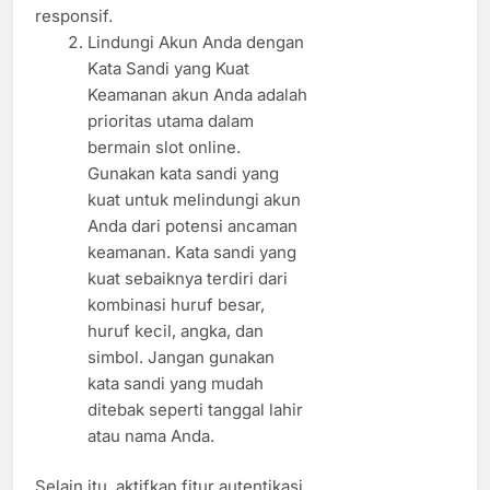
responsif.
Lindungi Akun Anda dengan
Kata Sandi yang Kuat
Keamanan akun Anda adalah
prioritas utama dalam
bermain slot online.
Gunakan kata sandi yang
kuat untuk melindungi akun
Anda dari potensi ancaman
keamanan. Kata sandi yang
kuat sebaiknya terdiri dari
kombinasi huruf besar,
huruf kecil, angka, dan
simbol. Jangan gunakan
kata sandi yang mudah
ditebak seperti tanggal lahir
atau nama Anda.
Selain itu, aktifkan fitur autentikasi