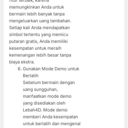
fitur terbaik, karena
memungkinkan Anda untuk
bermain lebih banyak tanpa
mengeluarkan uang tambahan.
Setiap kali Anda mendapatkan
simbol tertentu yang memicu
putaran gratis, Anda memiliki
kesempatan untuk meraih
kemenangan lebih besar tanpa
biaya ekstra.
Gunakan Mode Demo untuk
Berlatih
Sebelum bermain dengan
uang sungguhan,
manfaatkan mode demo
yang disediakan oleh
Lebah4D. Mode demo
memberi Anda kesempatan
untuk berlatih dan mengenal