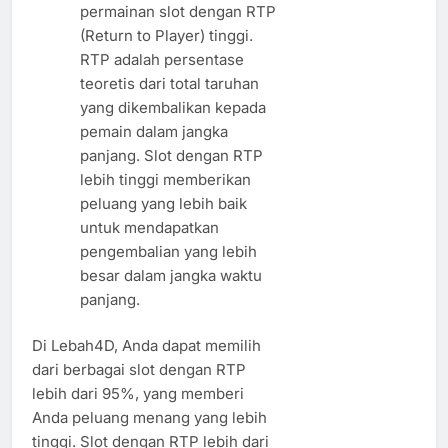
permainan slot dengan RTP
(Return to Player) tinggi.
RTP adalah persentase
teoretis dari total taruhan
yang dikembalikan kepada
pemain dalam jangka
panjang. Slot dengan RTP
lebih tinggi memberikan
peluang yang lebih baik
untuk mendapatkan
pengembalian yang lebih
besar dalam jangka waktu
panjang.
Di Lebah4D, Anda dapat memilih
dari berbagai slot dengan RTP
lebih dari 95%, yang memberi
Anda peluang menang yang lebih
tinggi. Slot dengan RTP lebih dari