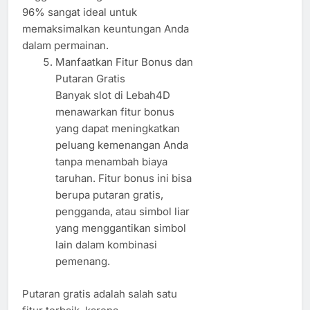
96% sangat ideal untuk
memaksimalkan keuntungan Anda
dalam permainan.
Manfaatkan Fitur Bonus dan
Putaran Gratis
Banyak slot di Lebah4D
menawarkan fitur bonus
yang dapat meningkatkan
peluang kemenangan Anda
tanpa menambah biaya
taruhan. Fitur bonus ini bisa
berupa putaran gratis,
pengganda, atau simbol liar
yang menggantikan simbol
lain dalam kombinasi
pemenang.
Putaran gratis adalah salah satu