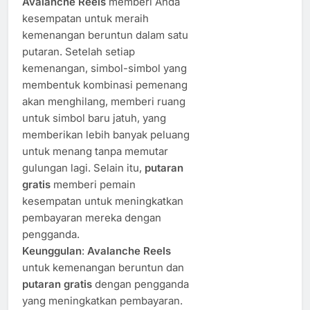
Avalanche Reels
memberi Anda
kesempatan untuk meraih
kemenangan beruntun dalam satu
putaran. Setelah setiap
kemenangan, simbol-simbol yang
membentuk kombinasi pemenang
akan menghilang, memberi ruang
untuk simbol baru jatuh, yang
memberikan lebih banyak peluang
untuk menang tanpa memutar
gulungan lagi. Selain itu,
putaran
gratis
memberi pemain
kesempatan untuk meningkatkan
pembayaran mereka dengan
pengganda.
Keunggulan
:
Avalanche Reels
untuk kemenangan beruntun dan
putaran gratis
dengan pengganda
yang meningkatkan pembayaran.