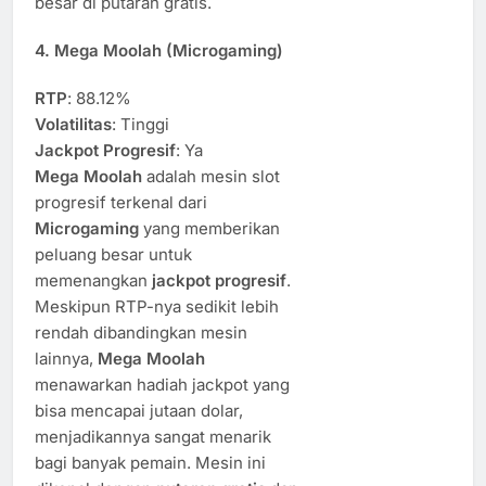
besar di putaran gratis.
4.
Mega Moolah (Microgaming)
RTP
: 88.12%
Volatilitas
: Tinggi
Jackpot Progresif
: Ya
Mega Moolah
adalah mesin slot
progresif terkenal dari
Microgaming
yang memberikan
peluang besar untuk
memenangkan
jackpot progresif
.
Meskipun RTP-nya sedikit lebih
rendah dibandingkan mesin
lainnya,
Mega Moolah
menawarkan hadiah jackpot yang
bisa mencapai jutaan dolar,
menjadikannya sangat menarik
bagi banyak pemain. Mesin ini