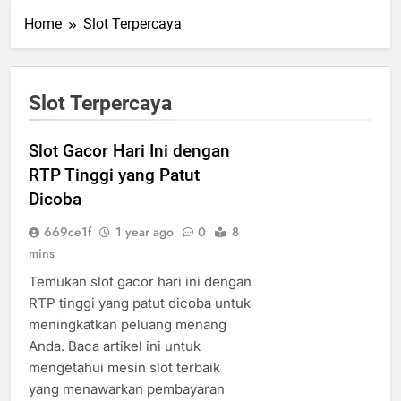
Home
Slot Terpercaya
Slot Terpercaya
Slot Gacor Hari Ini dengan
RTP Tinggi yang Patut
Dicoba
669ce1f
1 year ago
0
8
mins
Temukan slot gacor hari ini dengan
RTP tinggi yang patut dicoba untuk
meningkatkan peluang menang
Anda. Baca artikel ini untuk
mengetahui mesin slot terbaik
yang menawarkan pembayaran