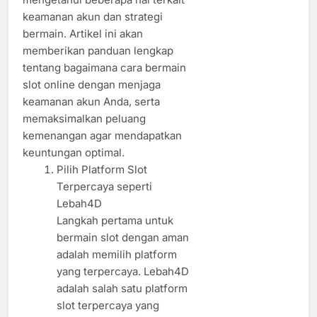
keamanan akun dan strategi
bermain. Artikel ini akan
memberikan panduan lengkap
tentang bagaimana cara bermain
slot online dengan menjaga
keamanan akun Anda, serta
memaksimalkan peluang
kemenangan agar mendapatkan
keuntungan optimal.
Pilih Platform Slot
Terpercaya seperti
Lebah4D
Langkah pertama untuk
bermain slot dengan aman
adalah memilih platform
yang terpercaya. Lebah4D
adalah salah satu platform
slot terpercaya yang