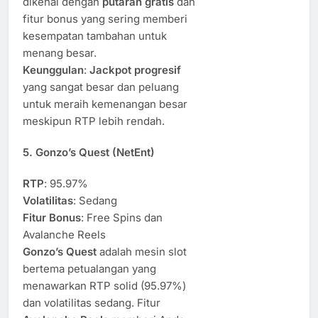
dikenal dengan
putaran gratis
dan
fitur bonus yang sering memberi
kesempatan tambahan untuk
menang besar.
Keunggulan
:
Jackpot progresif
yang sangat besar dan peluang
untuk meraih kemenangan besar
meskipun RTP lebih rendah.
5.
Gonzo’s Quest (NetEnt)
RTP
: 95.97%
Volatilitas
: Sedang
Fitur Bonus
: Free Spins dan
Avalanche Reels
Gonzo’s Quest
adalah mesin slot
bertema petualangan yang
menawarkan RTP solid (95.97%)
dan volatilitas sedang. Fitur