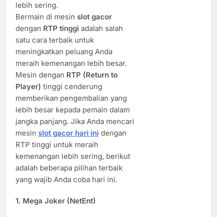
lebih sering.
Bermain di mesin
slot gacor
dengan
RTP tinggi
adalah salah
satu cara terbaik untuk
meningkatkan peluang Anda
meraih kemenangan lebih besar.
Mesin dengan
RTP (Return to
Player)
tinggi cenderung
memberikan pengembalian yang
lebih besar kepada pemain dalam
jangka panjang. Jika Anda mencari
mesin
slot gacor hari ini
dengan
RTP tinggi untuk meraih
kemenangan lebih sering, berikut
adalah beberapa pilihan terbaik
yang wajib Anda coba hari ini.
1.
Mega Joker (NetEnt)