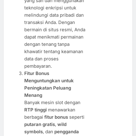
yang sah dan menggunakan
teknologi enkripsi untuk
melindungi data pribadi dan
transaksi Anda. Dengan
bermain di situs resmi, Anda
dapat menikmati permainan
dengan tenang tanpa
khawatir tentang keamanan
data dan proses
pembayaran.
Fitur Bonus
Menguntungkan untuk
Peningkatan Peluang
Menang
Banyak mesin slot dengan
RTP tinggi
menawarkan
berbagai
fitur bonus
seperti
putaran gratis
,
wild
symbols
, dan
pengganda