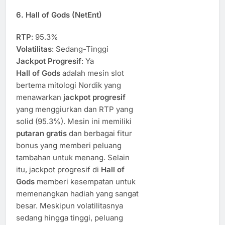
6.
Hall of Gods (NetEnt)
RTP
: 95.3%
Volatilitas
: Sedang-Tinggi
Jackpot Progresif
: Ya
Hall of Gods
adalah mesin slot
bertema mitologi Nordik yang
menawarkan
jackpot progresif
yang menggiurkan dan RTP yang
solid (95.3%). Mesin ini memiliki
putaran gratis
dan berbagai fitur
bonus yang memberi peluang
tambahan untuk menang. Selain
itu, jackpot progresif di
Hall of
Gods
memberi kesempatan untuk
memenangkan hadiah yang sangat
besar. Meskipun volatilitasnya
sedang hingga tinggi, peluang