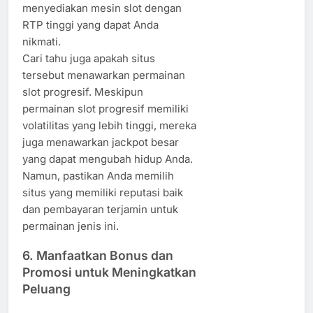
menyediakan mesin slot dengan
RTP tinggi yang dapat Anda
nikmati.
Cari tahu juga apakah situs
tersebut menawarkan permainan
slot progresif. Meskipun
permainan slot progresif memiliki
volatilitas yang lebih tinggi, mereka
juga menawarkan jackpot besar
yang dapat mengubah hidup Anda.
Namun, pastikan Anda memilih
situs yang memiliki reputasi baik
dan pembayaran terjamin untuk
permainan jenis ini.
6.
Manfaatkan Bonus dan
Promosi untuk Meningkatkan
Peluang