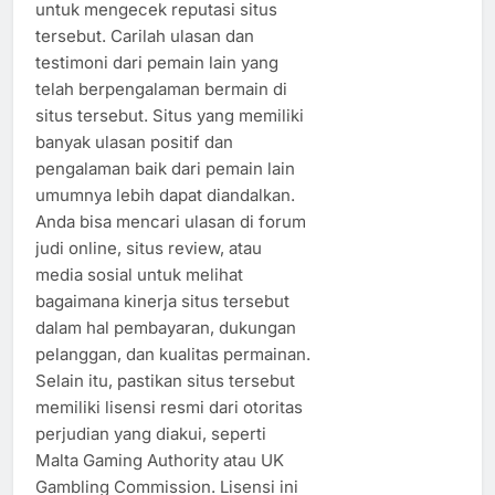
untuk mengecek reputasi situs
tersebut. Carilah ulasan dan
testimoni dari pemain lain yang
telah berpengalaman bermain di
situs tersebut. Situs yang memiliki
banyak ulasan positif dan
pengalaman baik dari pemain lain
umumnya lebih dapat diandalkan.
Anda bisa mencari ulasan di forum
judi online, situs review, atau
media sosial untuk melihat
bagaimana kinerja situs tersebut
dalam hal pembayaran, dukungan
pelanggan, dan kualitas permainan.
Selain itu, pastikan situs tersebut
memiliki lisensi resmi dari otoritas
perjudian yang diakui, seperti
Malta Gaming Authority atau UK
Gambling Commission. Lisensi ini