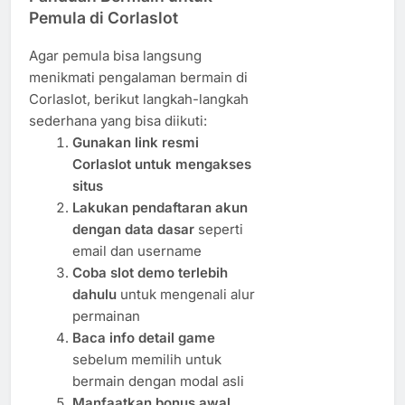
Pemula di Corlaslot
Agar pemula bisa langsung
menikmati pengalaman bermain di
Corlaslot, berikut langkah-langkah
sederhana yang bisa diikuti:
Gunakan link resmi
Corlaslot untuk mengakses
situs
Lakukan pendaftaran akun
dengan data dasar
seperti
email dan username
Coba slot demo terlebih
dahulu
untuk mengenali alur
permainan
Baca info detail game
sebelum memilih untuk
bermain dengan modal asli
Manfaatkan bonus awal