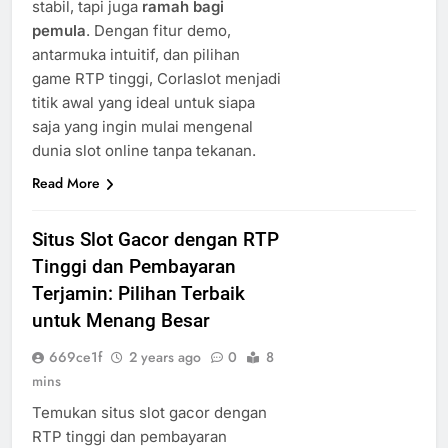
stabil, tapi juga
ramah bagi
pemula
. Dengan fitur demo,
antarmuka intuitif, dan pilihan
game RTP tinggi, Corlaslot menjadi
titik awal yang ideal untuk siapa
saja yang ingin mulai mengenal
dunia slot online tanpa tekanan.
Read More
Situs Slot Gacor dengan RTP
Tinggi dan Pembayaran
Terjamin: Pilihan Terbaik
untuk Menang Besar
669ce1f
2 years ago
0
8
mins
Temukan situs slot gacor dengan
RTP tinggi dan pembayaran