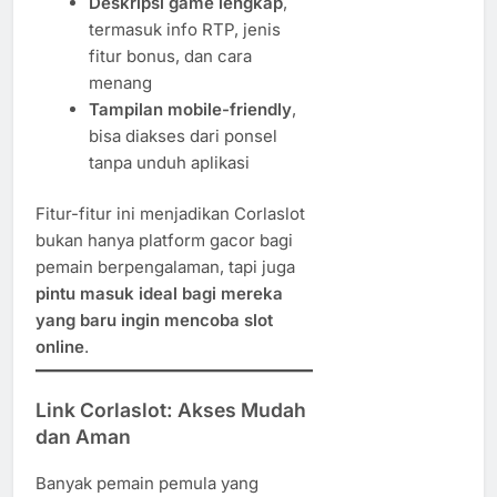
Deskripsi game lengkap
,
termasuk info RTP, jenis
fitur bonus, dan cara
menang
Tampilan mobile-friendly
,
bisa diakses dari ponsel
tanpa unduh aplikasi
Fitur-fitur ini menjadikan Corlaslot
bukan hanya platform gacor bagi
pemain berpengalaman, tapi juga
pintu masuk ideal bagi mereka
yang baru ingin mencoba slot
online
.
Link Corlaslot: Akses Mudah
dan Aman
Banyak pemain pemula yang