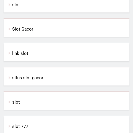
slot
Slot Gacor
link slot
situs slot gacor
slot
slot 777