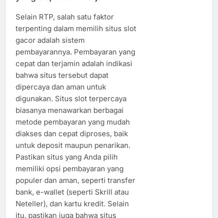
Selain RTP, salah satu faktor
terpenting dalam memilih situs slot
gacor adalah sistem
pembayarannya. Pembayaran yang
cepat dan terjamin adalah indikasi
bahwa situs tersebut dapat
dipercaya dan aman untuk
digunakan. Situs slot terpercaya
biasanya menawarkan berbagai
metode pembayaran yang mudah
diakses dan cepat diproses, baik
untuk deposit maupun penarikan.
Pastikan situs yang Anda pilih
memiliki opsi pembayaran yang
populer dan aman, seperti transfer
bank, e-wallet (seperti Skrill atau
Neteller), dan kartu kredit. Selain
itu, pastikan juga bahwa situs