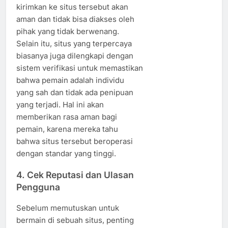
kirimkan ke situs tersebut akan
aman dan tidak bisa diakses oleh
pihak yang tidak berwenang.
Selain itu, situs yang terpercaya
biasanya juga dilengkapi dengan
sistem verifikasi untuk memastikan
bahwa pemain adalah individu
yang sah dan tidak ada penipuan
yang terjadi. Hal ini akan
memberikan rasa aman bagi
pemain, karena mereka tahu
bahwa situs tersebut beroperasi
dengan standar yang tinggi.
4.
Cek Reputasi dan Ulasan
Pengguna
Sebelum memutuskan untuk
bermain di sebuah situs, penting