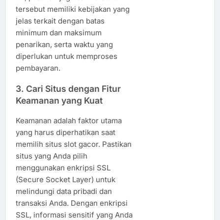
tersebut memiliki kebijakan yang
jelas terkait dengan batas
minimum dan maksimum
penarikan, serta waktu yang
diperlukan untuk memproses
pembayaran.
3.
Cari Situs dengan Fitur
Keamanan yang Kuat
Keamanan adalah faktor utama
yang harus diperhatikan saat
memilih situs slot gacor. Pastikan
situs yang Anda pilih
menggunakan enkripsi SSL
(Secure Socket Layer) untuk
melindungi data pribadi dan
transaksi Anda. Dengan enkripsi
SSL, informasi sensitif yang Anda