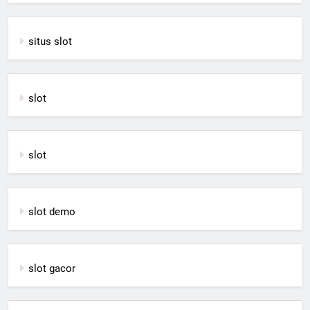
situs slot
slot
slot
slot demo
slot gacor