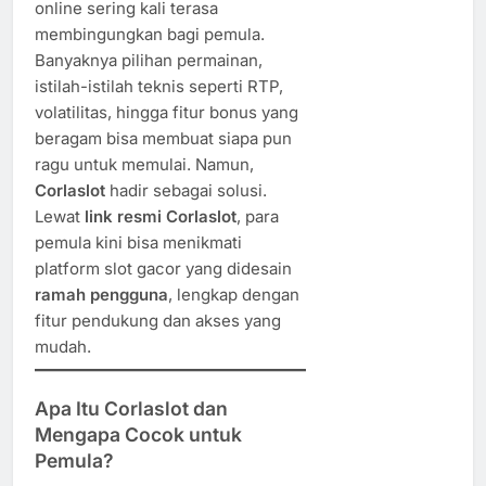
online sering kali terasa
membingungkan bagi pemula.
Banyaknya pilihan permainan,
istilah-istilah teknis seperti RTP,
volatilitas, hingga fitur bonus yang
beragam bisa membuat siapa pun
ragu untuk memulai. Namun,
Corlaslot
hadir sebagai solusi.
Lewat
link resmi Corlaslot
, para
pemula kini bisa menikmati
platform slot gacor yang didesain
ramah pengguna
, lengkap dengan
fitur pendukung dan akses yang
mudah.
Apa Itu Corlaslot dan
Mengapa Cocok untuk
Pemula?