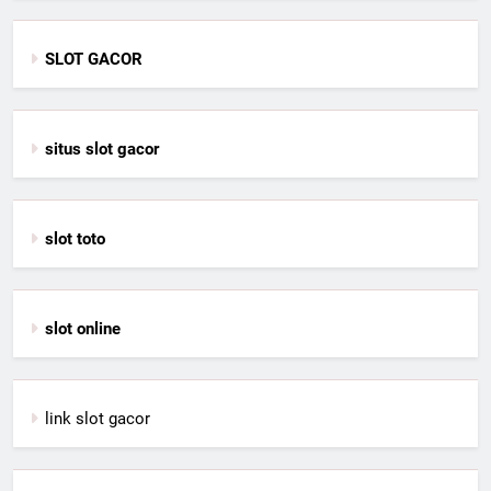
SLOT GACOR
situs slot gacor
slot toto
slot online
link slot gacor