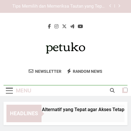
Skip
KAYA787 Alternatif dengan Sistem Akses yang
to
Lebih Stabil dan Praktis
content
Panduan Menjaga Kelancaran Akses pada
Halaman KAYA787 Login
Tips Memilih Link Alternatif yang Tepat agar
Akses Tetap Aman dan Terarah
Tips Memilih dan Memeriksa Tautan yang Tepat
agar Akses Tetap Aman
KAYA787 Alternatif dengan Sistem Akses yang
Lebih Stabil dan Praktis
Petuko
Dapatkan Produk Berkualitas Untuk Hewan
Panduan Menjaga Kelancaran Akses pada
NEWSLETTER
RANDOM NEWS
Halaman KAYA787 Login
Peliharaan Anda Di Petuko. Dari Makanan
Hingga Aksesori, Semuanya Ada Di Sini.
MENU
ps Memilih Link Alternatif yang Tepat agar Akses Tetap Aman
HEADLINES
Weeks Ago