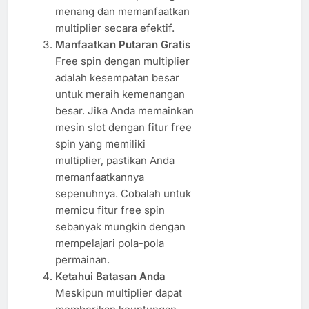
menang dan memanfaatkan
multiplier secara efektif.
Manfaatkan Putaran Gratis
Free spin dengan multiplier
adalah kesempatan besar
untuk meraih kemenangan
besar. Jika Anda memainkan
mesin slot dengan fitur free
spin yang memiliki
multiplier, pastikan Anda
memanfaatkannya
sepenuhnya. Cobalah untuk
memicu fitur free spin
sebanyak mungkin dengan
mempelajari pola-pola
permainan.
Ketahui Batasan Anda
Meskipun multiplier dapat