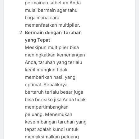
permainan sebelum Anda
mulai bermain agar tahu
bagaimana cara
memanfaatkan multiplier.
Bermain dengan Taruhan
yang Tepat
Meskipun multiplier bisa
meningkatkan kemenangan
Anda, taruhan yang terlalu
kecil mungkin tidak
memberikan hasil yang
optimal. Sebaliknya,
bertaruh terlalu besar juga
bisa berisiko jika Anda tidak
mempertimbangkan
peluang. Menemukan
keseimbangan taruhan yang
tepat adalah kunci untuk
memaksimalkan peluang