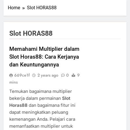
Home
Slot HORAS88
Slot HORAS88
Memahami Multiplier dalam
Slot Horas88: Cara Kerjanya
dan Keuntungannya
669ce1f
2 years ago
0
9
mins
Temukan bagaimana multiplier
bekerja dalam permainan
Slot
Horas88
dan bagaimana fitur ini
dapat meningkatkan peluang
kemenangan Anda. Pelajari cara
memanfaatkan multiplier untuk