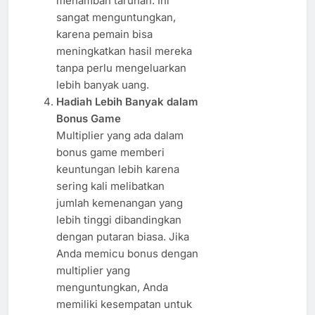
menambah taruhan. Ini
sangat menguntungkan,
karena pemain bisa
meningkatkan hasil mereka
tanpa perlu mengeluarkan
lebih banyak uang.
Hadiah Lebih Banyak dalam
Bonus Game
Multiplier yang ada dalam
bonus game memberi
keuntungan lebih karena
sering kali melibatkan
jumlah kemenangan yang
lebih tinggi dibandingkan
dengan putaran biasa. Jika
Anda memicu bonus dengan
multiplier yang
menguntungkan, Anda
memiliki kesempatan untuk