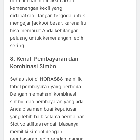
bermain dan memaksimalkan
kemenangan kecil yang
didapatkan. Jangan tergoda untuk
mengejar jackpot besar, karena itu
bisa membuat Anda kehilangan
peluang untuk kemenangan lebih
sering.
8.
Kenali Pembayaran dan
Kombinasi Simbol
Setiap slot di
HORAS88
memiliki
tabel pembayaran yang berbeda.
Dengan memahami kombinasi
simbol dan pembayaran yang ada,
Anda bisa membuat keputusan
yang lebih baik selama permainan.
Slot volatilitas rendah biasanya
memiliki simbol dengan
pembayaran lebih rendah, namun