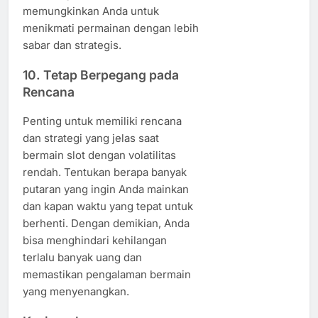
memungkinkan Anda untuk
menikmati permainan dengan lebih
sabar dan strategis.
10.
Tetap Berpegang pada
Rencana
Penting untuk memiliki rencana
dan strategi yang jelas saat
bermain slot dengan volatilitas
rendah. Tentukan berapa banyak
putaran yang ingin Anda mainkan
dan kapan waktu yang tepat untuk
berhenti. Dengan demikian, Anda
bisa menghindari kehilangan
terlalu banyak uang dan
memastikan pengalaman bermain
yang menyenangkan.