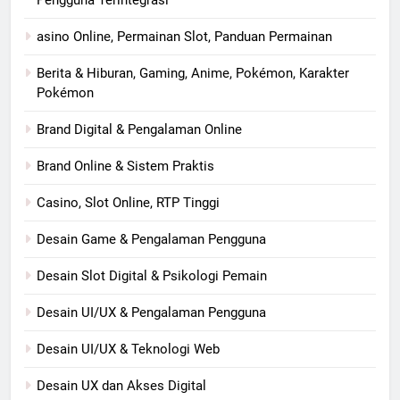
asino Online, Permainan Slot, Panduan Permainan
Berita & Hiburan, Gaming, Anime, Pokémon, Karakter
Pokémon
Brand Digital & Pengalaman Online
Brand Online & Sistem Praktis
Casino, Slot Online, RTP Tinggi
Desain Game & Pengalaman Pengguna
Desain Slot Digital & Psikologi Pemain
Desain UI/UX & Pengalaman Pengguna
Desain UI/UX & Teknologi Web
Desain UX dan Akses Digital