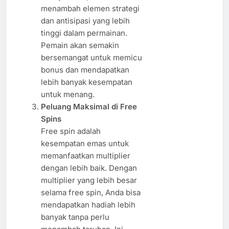
menambah elemen strategi
dan antisipasi yang lebih
tinggi dalam permainan.
Pemain akan semakin
bersemangat untuk memicu
bonus dan mendapatkan
lebih banyak kesempatan
untuk menang.
Peluang Maksimal di Free
Spins
Free spin adalah
kesempatan emas untuk
memanfaatkan multiplier
dengan lebih baik. Dengan
multiplier yang lebih besar
selama free spin, Anda bisa
mendapatkan hadiah lebih
banyak tanpa perlu