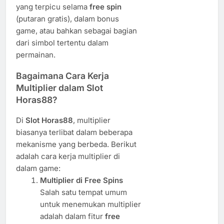
yang terpicu selama
free spin
(putaran gratis), dalam bonus
game, atau bahkan sebagai bagian
dari simbol tertentu dalam
permainan.
Bagaimana Cara Kerja
Multiplier dalam Slot
Horas88?
Di
Slot Horas88
, multiplier
biasanya terlibat dalam beberapa
mekanisme yang berbeda. Berikut
adalah cara kerja multiplier di
dalam game:
Multiplier di Free Spins
Salah satu tempat umum
untuk menemukan multiplier
adalah dalam fitur
free