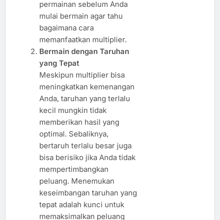
permainan sebelum Anda
mulai bermain agar tahu
bagaimana cara
memanfaatkan multiplier.
Bermain dengan Taruhan
yang Tepat
Meskipun multiplier bisa
meningkatkan kemenangan
Anda, taruhan yang terlalu
kecil mungkin tidak
memberikan hasil yang
optimal. Sebaliknya,
bertaruh terlalu besar juga
bisa berisiko jika Anda tidak
mempertimbangkan
peluang. Menemukan
keseimbangan taruhan yang
tepat adalah kunci untuk
memaksimalkan peluang