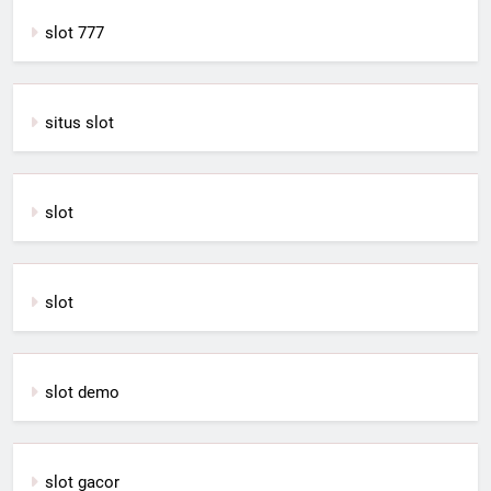
slot 777
situs slot
slot
slot
slot demo
slot gacor