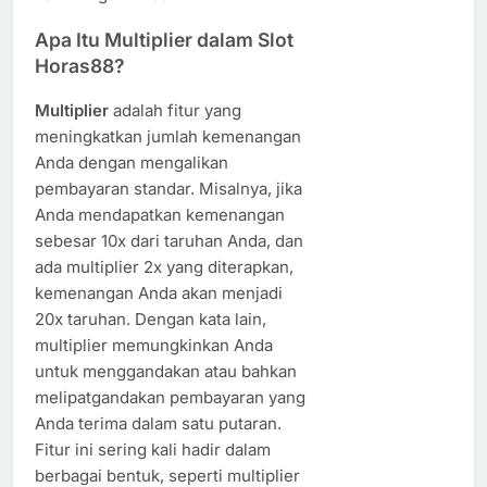
Apa Itu Multiplier dalam Slot
Horas88?
Multiplier
adalah fitur yang
meningkatkan jumlah kemenangan
Anda dengan mengalikan
pembayaran standar. Misalnya, jika
Anda mendapatkan kemenangan
sebesar 10x dari taruhan Anda, dan
ada multiplier 2x yang diterapkan,
kemenangan Anda akan menjadi
20x taruhan. Dengan kata lain,
multiplier memungkinkan Anda
untuk menggandakan atau bahkan
melipatgandakan pembayaran yang
Anda terima dalam satu putaran.
Fitur ini sering kali hadir dalam
berbagai bentuk, seperti multiplier