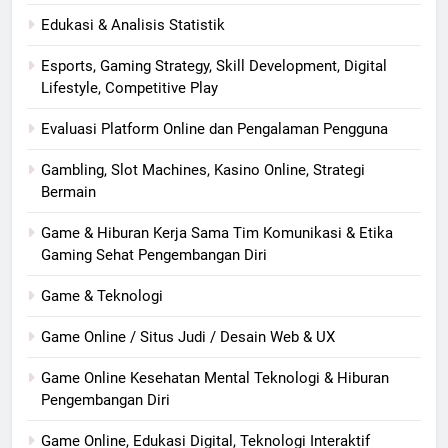
Edukasi & Analisis Statistik
Esports, Gaming Strategy, Skill Development, Digital
Lifestyle, Competitive Play
Evaluasi Platform Online dan Pengalaman Pengguna
Gambling, Slot Machines, Kasino Online, Strategi
Bermain
Game & Hiburan Kerja Sama Tim Komunikasi & Etika
Gaming Sehat Pengembangan Diri
Game & Teknologi
Game Online / Situs Judi / Desain Web & UX
Game Online Kesehatan Mental Teknologi & Hiburan
Pengembangan Diri
Game Online, Edukasi Digital, Teknologi Interaktif