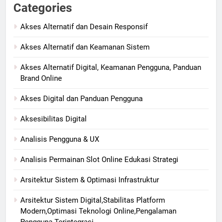
Categories
Akses Alternatif dan Desain Responsif
Akses Alternatif dan Keamanan Sistem
Akses Alternatif Digital, Keamanan Pengguna, Panduan
Brand Online
Akses Digital dan Panduan Pengguna
Aksesibilitas Digital
Analisis Pengguna & UX
Analisis Permainan Slot Online Edukasi Strategi
Arsitektur Sistem & Optimasi Infrastruktur
Arsitektur Sistem Digital,Stabilitas Platform
Modern,Optimasi Teknologi Online,Pengalaman
Pengguna Terintegrasi