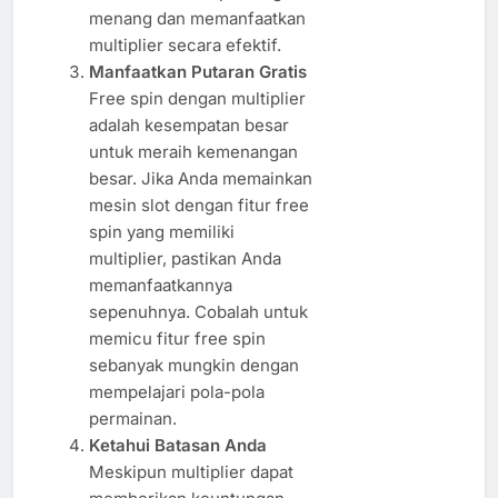
menang dan memanfaatkan
multiplier secara efektif.
Manfaatkan Putaran Gratis
Free spin dengan multiplier
adalah kesempatan besar
untuk meraih kemenangan
besar. Jika Anda memainkan
mesin slot dengan fitur free
spin yang memiliki
multiplier, pastikan Anda
memanfaatkannya
sepenuhnya. Cobalah untuk
memicu fitur free spin
sebanyak mungkin dengan
mempelajari pola-pola
permainan.
Ketahui Batasan Anda
Meskipun multiplier dapat