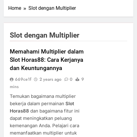
Home
Slot dengan Multiplier
Slot dengan Multiplier
Memahami Multiplier dalam
Slot Horas88: Cara Kerjanya
dan Keuntungannya
669ce1f
2 years ago
0
9
mins
Temukan bagaimana multiplier
bekerja dalam permainan
Slot
Horas88
dan bagaimana fitur ini
dapat meningkatkan peluang
kemenangan Anda. Pelajari cara
memanfaatkan multiplier untuk