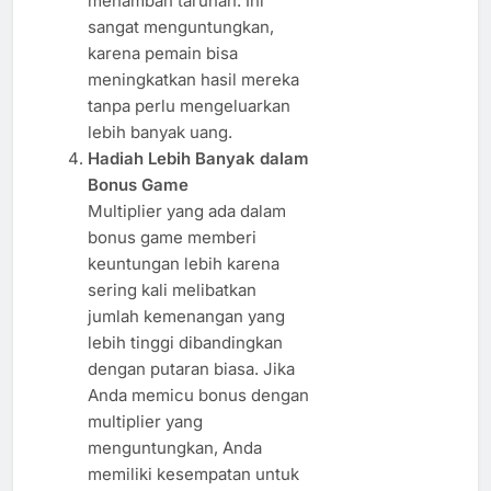
menambah taruhan. Ini
sangat menguntungkan,
karena pemain bisa
meningkatkan hasil mereka
tanpa perlu mengeluarkan
lebih banyak uang.
Hadiah Lebih Banyak dalam
Bonus Game
Multiplier yang ada dalam
bonus game memberi
keuntungan lebih karena
sering kali melibatkan
jumlah kemenangan yang
lebih tinggi dibandingkan
dengan putaran biasa. Jika
Anda memicu bonus dengan
multiplier yang
menguntungkan, Anda
memiliki kesempatan untuk