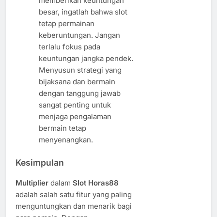
memberikan keuntungan
besar, ingatlah bahwa slot
tetap permainan
keberuntungan. Jangan
terlalu fokus pada
keuntungan jangka pendek.
Menyusun strategi yang
bijaksana dan bermain
dengan tanggung jawab
sangat penting untuk
menjaga pengalaman
bermain tetap
menyenangkan.
Kesimpulan
Multiplier
dalam
Slot Horas88
adalah salah satu fitur yang paling
menguntungkan dan menarik bagi