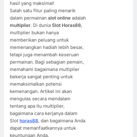
hasil yang maksimal!
Salah satu fitur paling menarik
dalam permainan
slot online
adalah
multiplier
. Di dunia
Slot Horas88
,
multiplier bukan hanya
memberikan peluang untuk
memenangkan hadiah lebih besar,
tetapi juga menambah keseruan
permainan. Bagi sebagian pemain,
memahami bagaimana multiplier
bekerja sangat penting untuk
memaksimalkan potensi
kemenangan. Artikel ini akan
mengulas secara mendalam
tentang apa itu multiplier,
bagaimana cara kerjanya dalam
Slot
horas88
, dan bagaimana Anda
dapat memanfaatkannya untuk
keuntungan Anda.