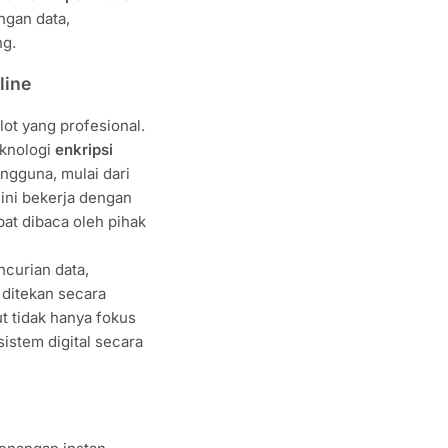
ngan data,
ng.
line
ot yang profesional.
eknologi
enkripsi
ngguna, mulai dari
 ini bekerja dengan
at dibaca oleh pihak
ncurian data,
 ditekan secara
ut tidak hanya fokus
istem digital secara