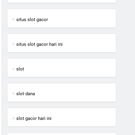
situs slot gacor
situs slot gacor hari ini
slot
slot dana
slot gacor hari ini