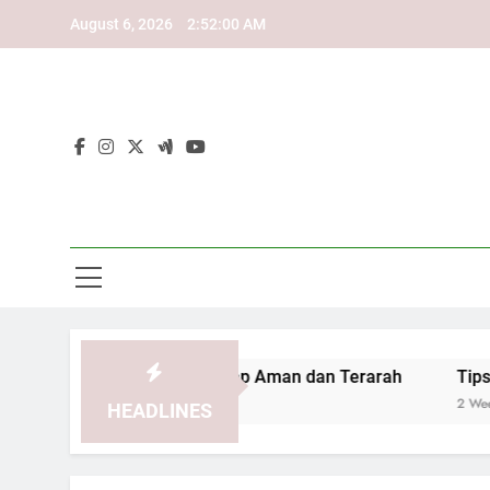
Skip
August 6, 2026
2:52:01 AM
to
content
Pet
Dapatkan 
epat agar Akses Tetap Aman dan Terarah
Tips Memilih d
2 Weeks Ago
HEADLINES