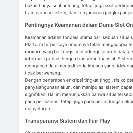
bukan hanya soal peluang, tetapi juga soal perlindu
transparansi sistem, dan kenyamanan jangka panja
Pentingnya Keamanan dalam Dunia Slot On
Keamanan adalah fondasi utama dari sebuah situs sl
Platform terpercaya umumnya telah mengadopsi t
modern
yang berfungsi melindungi seluruh data pe
informasi pribadi hingga transaksi finansial. Sistem
mengubah data menjadi kode khusus yang tidak dap
tidak berwenang.
Dengan penerapan enkripsi tingkat tinggi, risiko pe
penyalahgunaan akun, dan manipulasi sistem dapat
signifikan. Hal ini menunjukkan bahwa situs terseb
pada permainan, tetapi juga pada perlindungan ekos
menyeluruh.
Transparansi Sistem dan Fair Play