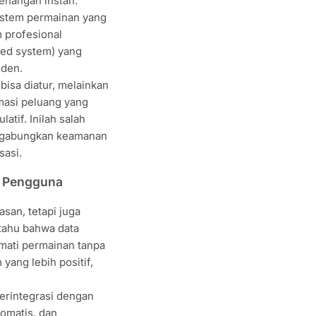
menangan instan.
istem permainan yang
m profesional
ed system) yang
nden.
bisa diatur, melainkan
rmasi peluang yang
atif. Inilah salah
nggabungkan keamanan
sasi.
n Pengguna
san, tetapi juga
tahu bahwa data
kmati permainan tanpa
yang lebih positif,
terintegrasi dengan
tomatis, dan