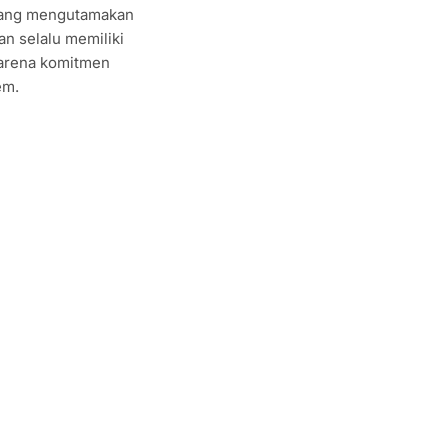
 yang mengutamakan
n selalu memiliki
 karena komitmen
em.