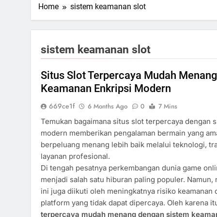
Home
sistem keamanan slot
sistem keamanan slot
Situs Slot Terpercaya Mudah Menan
Keamanan Enkripsi Modern
669ce1f
6 Months Ago
0
7 Mins
Temukan bagaimana situs slot terpercaya dengan s
modern memberikan pengalaman bermain yang ama
berpeluang menang lebih baik melalui teknologi, tr
layanan profesional.
Di tengah pesatnya perkembangan dunia game online
menjadi salah satu hiburan paling populer. Namun,
ini juga diikuti oleh meningkatnya risiko keamanan
platform yang tidak dapat dipercaya. Oleh karena i
terpercaya mudah menang dengan sistem keaman