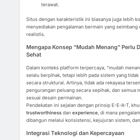
terawat.
Situs dengan karakteristik ini biasanya juga lebih 
menyediakan pengalaman bermain yang seimbang 
realistis.
Mengapa Konsep “Mudah Menang” Perlu D
Sehat
Dalam konteks platform terpercaya, “mudah menang
selalu berpihak, tetapi lebih pada sistem yang tid
secara struktural. Artinya, tidak ada rekayasa terse
pengurangan peluang secara sepihak, dan semua 
sesuai desain permainan.
Pendekatan ini sejalan dengan prinsip E-E-A-T, kh
trustworthiness
dan
experience
, di mana pengala
dibangun melalui konsistensi, kejujuran sistem, da
Integrasi Teknologi dan Kepercayaan