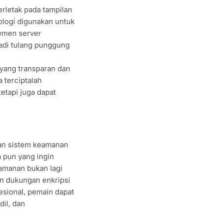
rletak pada tampilan
ologi digunakan untuk
emen server
adi tulang punggung
 yang transparan dan
 terciptalah
etapi juga dapat
an sistem keamanan
a pun yang ingin
amanan bukan lagi
n dukungan enkripsi
esional, pemain dapat
dil, dan