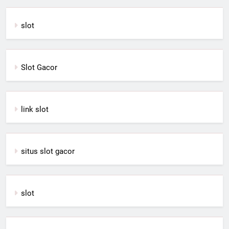
slot
Slot Gacor
link slot
situs slot gacor
slot