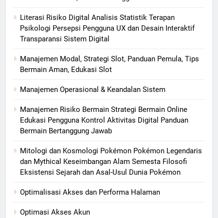
Literasi Risiko Digital Analisis Statistik Terapan
Psikologi Persepsi Pengguna UX dan Desain Interaktif
Transparansi Sistem Digital
Manajemen Modal, Strategi Slot, Panduan Pemula, Tips
Bermain Aman, Edukasi Slot
Manajemen Operasional & Keandalan Sistem
Manajemen Risiko Bermain Strategi Bermain Online
Edukasi Pengguna Kontrol Aktivitas Digital Panduan
Bermain Bertanggung Jawab
Mitologi dan Kosmologi Pokémon Pokémon Legendaris
dan Mythical Keseimbangan Alam Semesta Filosofi
Eksistensi Sejarah dan Asal-Usul Dunia Pokémon
Optimalisasi Akses dan Performa Halaman
Optimasi Akses Akun