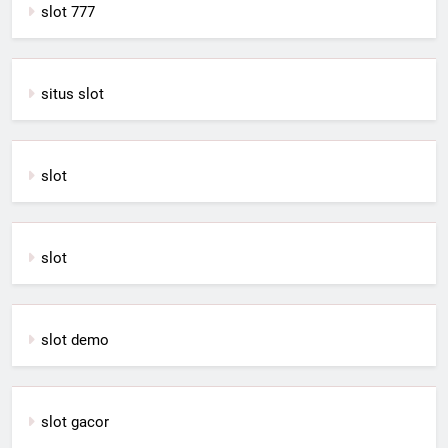
slot 777
situs slot
slot
slot
slot demo
slot gacor