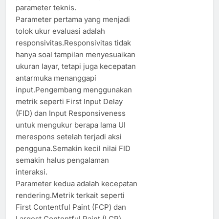
parameter teknis.
Parameter pertama yang menjadi
tolok ukur evaluasi adalah
responsivitas.Responsivitas tidak
hanya soal tampilan menyesuaikan
ukuran layar, tetapi juga kecepatan
antarmuka menanggapi
input.Pengembang menggunakan
metrik seperti First Input Delay
(FID) dan Input Responsiveness
untuk mengukur berapa lama UI
merespons setelah terjadi aksi
pengguna.Semakin kecil nilai FID
semakin halus pengalaman
interaksi.
Parameter kedua adalah kecepatan
rendering.Metrik terkait seperti
First Contentful Paint (FCP) dan
Largest Contentful Paint (LCP)