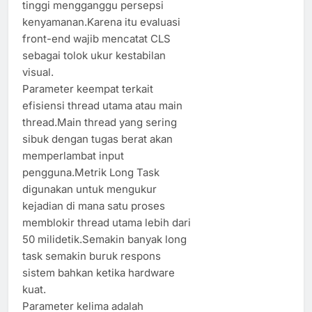
tinggi mengganggu persepsi
kenyamanan.Karena itu evaluasi
front-end wajib mencatat CLS
sebagai tolok ukur kestabilan
visual.
Parameter keempat terkait
efisiensi thread utama atau main
thread.Main thread yang sering
sibuk dengan tugas berat akan
memperlambat input
pengguna.Metrik Long Task
digunakan untuk mengukur
kejadian di mana satu proses
memblokir thread utama lebih dari
50 milidetik.Semakin banyak long
task semakin buruk respons
sistem bahkan ketika hardware
kuat.
Parameter kelima adalah