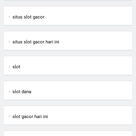
situs slot gacor
situs slot gacor hari ini
slot
slot dana
slot gacor hari ini