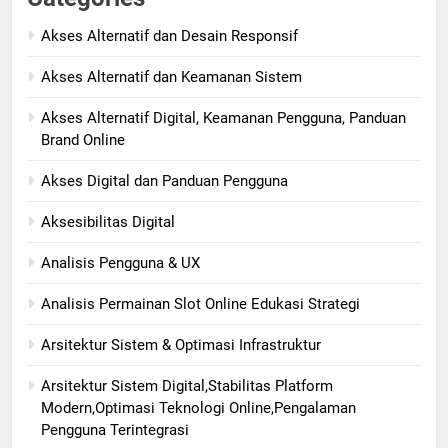
Akses Alternatif dan Desain Responsif
Akses Alternatif dan Keamanan Sistem
Akses Alternatif Digital, Keamanan Pengguna, Panduan
Brand Online
Akses Digital dan Panduan Pengguna
Aksesibilitas Digital
Analisis Pengguna & UX
Analisis Permainan Slot Online Edukasi Strategi
Arsitektur Sistem & Optimasi Infrastruktur
Arsitektur Sistem Digital,Stabilitas Platform
Modern,Optimasi Teknologi Online,Pengalaman
Pengguna Terintegrasi