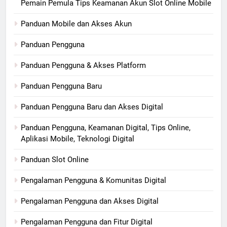
Pemain Pemula Tips Keamanan Akun Slot Online Mobile
Panduan Mobile dan Akses Akun
Panduan Pengguna
Panduan Pengguna & Akses Platform
Panduan Pengguna Baru
Panduan Pengguna Baru dan Akses Digital
Panduan Pengguna, Keamanan Digital, Tips Online,
Aplikasi Mobile, Teknologi Digital
Panduan Slot Online
Pengalaman Pengguna & Komunitas Digital
Pengalaman Pengguna dan Akses Digital
Pengalaman Pengguna dan Fitur Digital