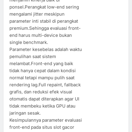
ponsel.Perangkat low-end sering
mengalami jitter meskipun
parameter inti stabil di perangkat
premium.Sehingga evaluasi front-
end harus multi-device bukan
single benchmark.
Parameter kesebelas adalah waktu
pemulihan saat sistem
melambat.Front-end yang baik
tidak hanya cepat dalam kondisi
normal tetapi mampu pulih saat
rendering lag.Full repaint, fallback
grafis, dan reduksi efek visual
otomatis dapat diterapkan agar UI
tidak membeku ketika GPU atau
jaringan sesak.
Kesimpulannya parameter evaluasi
front-end pada situs slot gacor