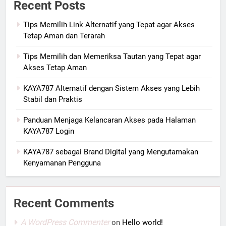
Recent Posts
Tips Memilih Link Alternatif yang Tepat agar Akses
Tetap Aman dan Terarah
Tips Memilih dan Memeriksa Tautan yang Tepat agar
Akses Tetap Aman
KAYA787 Alternatif dengan Sistem Akses yang Lebih
Stabil dan Praktis
Panduan Menjaga Kelancaran Akses pada Halaman
KAYA787 Login
KAYA787 sebagai Brand Digital yang Mengutamakan
Kenyamanan Pengguna
Recent Comments
A WordPress Commenter
on
Hello world!