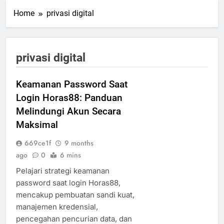
Home
privasi digital
privasi digital
Keamanan Password Saat
Login Horas88: Panduan
Melindungi Akun Secara
Maksimal
669ce1f
9 months
ago
0
6 mins
Pelajari strategi keamanan
password saat login Horas88,
mencakup pembuatan sandi kuat,
manajemen kredensial,
pencegahan pencurian data, dan