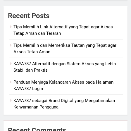
Recent Posts
Tips Memilih Link Alternatif yang Tepat agar Akses
Tetap Aman dan Terarah
Tips Memilih dan Memeriksa Tautan yang Tepat agar
Akses Tetap Aman
KAYA787 Alternatif dengan Sistem Akses yang Lebih
Stabil dan Praktis
Panduan Menjaga Kelancaran Akses pada Halaman
KAYA787 Login
KAYA787 sebagai Brand Digital yang Mengutamakan
Kenyamanan Pengguna
Recent Comments