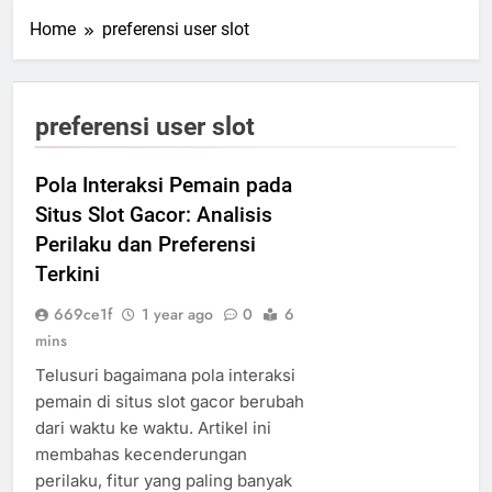
Home
preferensi user slot
preferensi user slot
Pola Interaksi Pemain pada
Situs Slot Gacor: Analisis
Perilaku dan Preferensi
Terkini
669ce1f
1 year ago
0
6
mins
Telusuri bagaimana pola interaksi
pemain di situs slot gacor berubah
dari waktu ke waktu. Artikel ini
membahas kecenderungan
perilaku, fitur yang paling banyak