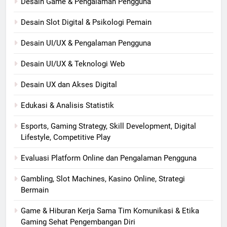
Desain Game & Pengalaman Pengguna
Desain Slot Digital & Psikologi Pemain
Desain UI/UX & Pengalaman Pengguna
Desain UI/UX & Teknologi Web
Desain UX dan Akses Digital
Edukasi & Analisis Statistik
Esports, Gaming Strategy, Skill Development, Digital
Lifestyle, Competitive Play
Evaluasi Platform Online dan Pengalaman Pengguna
Gambling, Slot Machines, Kasino Online, Strategi
Bermain
Game & Hiburan Kerja Sama Tim Komunikasi & Etika
Gaming Sehat Pengembangan Diri