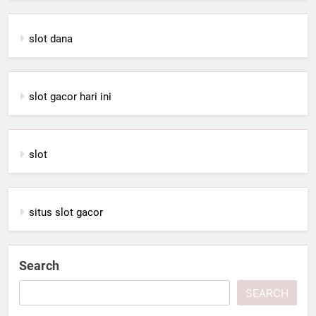
slot dana
slot gacor hari ini
slot
situs slot gacor
Search
SEARCH