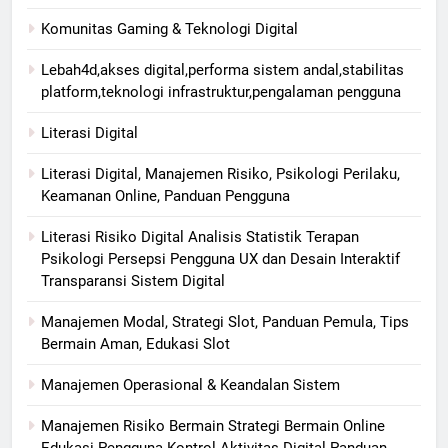
Komunitas Gaming & Teknologi Digital
Lebah4d,akses digital,performa sistem andal,stabilitas
platform,teknologi infrastruktur,pengalaman pengguna
Literasi Digital
Literasi Digital, Manajemen Risiko, Psikologi Perilaku,
Keamanan Online, Panduan Pengguna
Literasi Risiko Digital Analisis Statistik Terapan
Psikologi Persepsi Pengguna UX dan Desain Interaktif
Transparansi Sistem Digital
Manajemen Modal, Strategi Slot, Panduan Pemula, Tips
Bermain Aman, Edukasi Slot
Manajemen Operasional & Keandalan Sistem
Manajemen Risiko Bermain Strategi Bermain Online
Edukasi Pengguna Kontrol Aktivitas Digital Panduan