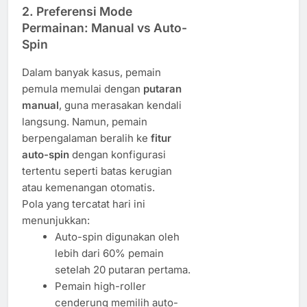
2.
Preferensi Mode
Permainan: Manual vs Auto-
Spin
Dalam banyak kasus, pemain
pemula memulai dengan
putaran
manual
, guna merasakan kendali
langsung. Namun, pemain
berpengalaman beralih ke
fitur
auto-spin
dengan konfigurasi
tertentu seperti batas kerugian
atau kemenangan otomatis.
Pola yang tercatat hari ini
menunjukkan:
Auto-spin digunakan oleh
lebih dari 60% pemain
setelah 20 putaran pertama.
Pemain high-roller
cenderung memilih auto-