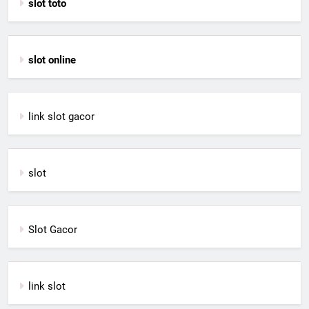
slot toto
slot online
link slot gacor
slot
Slot Gacor
link slot