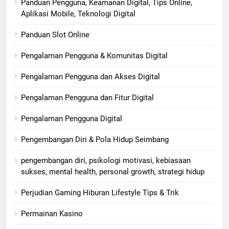
Panduan Pengguna, Keamanan Digital, Tips Online,
Aplikasi Mobile, Teknologi Digital
Panduan Slot Online
Pengalaman Pengguna & Komunitas Digital
Pengalaman Pengguna dan Akses Digital
Pengalaman Pengguna dan Fitur Digital
Pengalaman Pengguna Digital
Pengembangan Diri & Pola Hidup Seimbang
pengembangan diri, psikologi motivasi, kebiasaan
sukses, mental health, personal growth, strategi hidup
Perjudian Gaming Hiburan Lifestyle Tips & Trik
Permainan Kasino