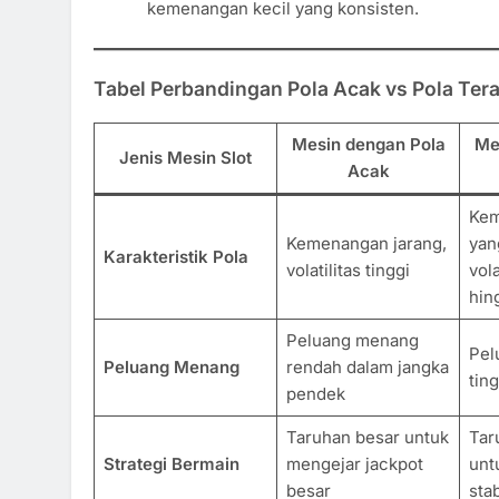
kemenangan kecil yang konsisten.
Tabel Perbandingan Pola Acak vs Pola Terat
Mesin dengan
Pola
Me
Jenis Mesin Slot
Acak
Kem
Kemenangan jarang,
yan
Karakteristik Pola
volatilitas tinggi
vola
hin
Peluang menang
Pel
Peluang Menang
rendah dalam jangka
tin
pendek
Taruhan besar untuk
Tar
Strategi Bermain
mengejar jackpot
unt
besar
stab