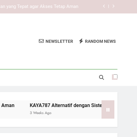
tan yang Tepat agar Akses Tetap Aman
m Akses yang Lebih Stabil dan Praktis
n Akses pada Halaman KAYA787 Login
NEWSLETTER
RANDOM NEWS
pat agar Akses Tetap Aman dan Terarah
tan yang Tepat agar Akses Tetap Aman
ri Makanan Hingga Aksesori, Semuanya Ada Di Sini.
m Akses yang Lebih Stabil dan Praktis
n Akses pada Halaman KAYA787 Login
KAYA787 Alternatif dengan Sistem Akses yang Lebih Stabil d
3 Weeks Ago