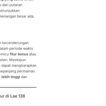
 dari putaran
menunjukkan
emenangan besar ada,
n kecenderungan
alam periode waktu
memicu
fitur bonus
atau
isten. Meskipun
in dapat mengharapkan
epanjang permainan.
 lebih tinggi
dan
ur di Lae 138