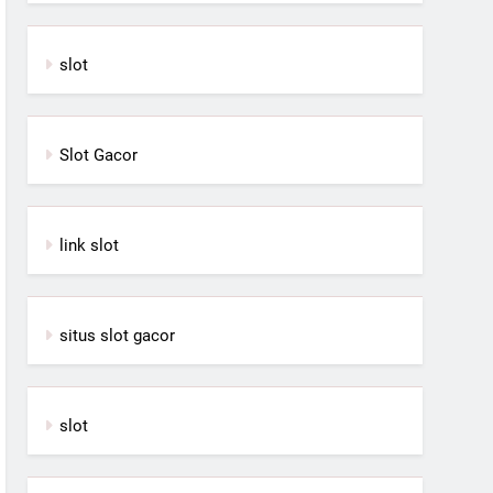
slot
Slot Gacor
link slot
situs slot gacor
slot