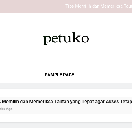
Tips Memilih dan Memeriksa Tau
KAYA787 Alternatif dengan Siste
Panduan Menjaga Kelancara
Tips Memilih Link Alternatif yang Te
uko
Tips Memilih dan Memeriksa Tau
Produk Berkualitas Untuk Hewan Peliharaan Anda Di Petuko. Da
KAYA787 Alternatif dengan Siste
SAMPLE PAGE
Panduan Menjaga Kelancara
an Memeriksa Tautan yang Tepat agar Akses Tetap Aman