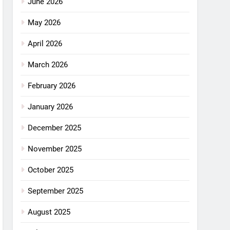
June 2026
May 2026
April 2026
March 2026
February 2026
January 2026
December 2025
November 2025
October 2025
September 2025
August 2025