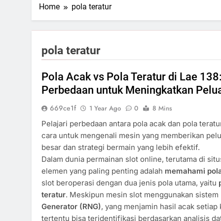
Home
pola teratur
pola teratur
Pola Acak vs Pola Teratur di Lae 1
Perbedaan untuk Meningkatkan Pel
669ce1f
1 Year Ago
0
8 Mins
Pelajari perbedaan antara pola acak dan pola terat
cara untuk mengenali mesin yang memberikan pel
besar dan strategi bermain yang lebih efektif.
Dalam dunia permainan slot online, terutama di sit
elemen yang paling penting adalah
memahami pola
slot beroperasi dengan dua jenis pola utama, yaitu
teratur
. Meskipun mesin slot menggunakan sistem
Generator (RNG)
, yang menjamin hasil acak setiap k
tertentu bisa teridentifikasi berdasarkan analisis 