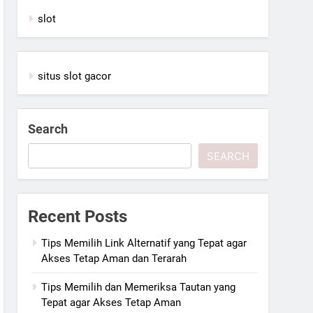
slot
situs slot gacor
Search
SEARCH
Recent Posts
Tips Memilih Link Alternatif yang Tepat agar
Akses Tetap Aman dan Terarah
Tips Memilih dan Memeriksa Tautan yang
Tepat agar Akses Tetap Aman