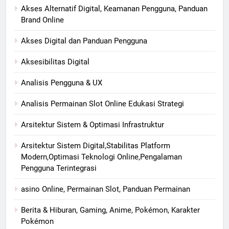
Akses Alternatif Digital, Keamanan Pengguna, Panduan
Brand Online
Akses Digital dan Panduan Pengguna
Aksesibilitas Digital
Analisis Pengguna & UX
Analisis Permainan Slot Online Edukasi Strategi
Arsitektur Sistem & Optimasi Infrastruktur
Arsitektur Sistem Digital,Stabilitas Platform
Modern,Optimasi Teknologi Online,Pengalaman
Pengguna Terintegrasi
asino Online, Permainan Slot, Panduan Permainan
Berita & Hiburan, Gaming, Anime, Pokémon, Karakter
Pokémon