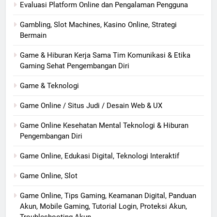
Evaluasi Platform Online dan Pengalaman Pengguna
Gambling, Slot Machines, Kasino Online, Strategi
Bermain
Game & Hiburan Kerja Sama Tim Komunikasi & Etika
Gaming Sehat Pengembangan Diri
Game & Teknologi
Game Online / Situs Judi / Desain Web & UX
Game Online Kesehatan Mental Teknologi & Hiburan
Pengembangan Diri
Game Online, Edukasi Digital, Teknologi Interaktif
Game Online, Slot
Game Online, Tips Gaming, Keamanan Digital, Panduan
Akun, Mobile Gaming, Tutorial Login, Proteksi Akun,