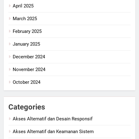
April 2025
March 2025
February 2025
January 2025
December 2024
November 2024
October 2024
Categories
Akses Alternatif dan Desain Responsif
Akses Alternatif dan Keamanan Sistem