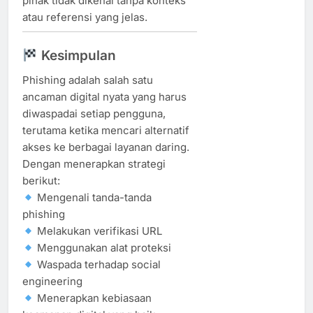
pihak tidak dikenal tanpa konteks
atau referensi yang jelas.
Kesimpulan
Phishing adalah salah satu
ancaman digital nyata yang harus
diwaspadai setiap pengguna,
terutama ketika mencari alternatif
akses ke berbagai layanan daring.
Dengan menerapkan strategi
berikut:
Mengenali tanda-tanda
phishing
Melakukan verifikasi URL
Menggunakan alat proteksi
Waspada terhadap social
engineering
Menerapkan kebiasaan