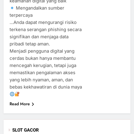
keamanan digital yang baik
Mengandalkan sumber
terpercaya
…Anda dapat mengurangi risiko
terkena serangan phishing secara
signifikan dan menjaga data
pribadi tetap aman.
Menjadi pengguna digital yang
cerdas bukan hanya membantu
mencegah kerugian, tetapi juga
memastikan pengalaman akses
yang lebih nyaman, aman, dan
bebas kekhawatiran di dunia maya
Read More
SLOT GACOR