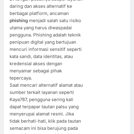
daring dan akses alternatif ke
berbagai platform, ancaman
phishing
menjadi salah satu risiko
utama yang harus diwaspadai
pengguna. Phishing adalah teknik
penipuan digital yang bertujuan
mencuri informasi sensitif seperti
kata sandi, data identitas, atau
kredensial akses dengan
menyamar sebagai pihak
tepercaya.
Saat mencari alternatif alamat atau
sumber terkait layanan seperti
Kaya787, pengguna sering kali
dapat terpapar tautan palsu yang
menyerupai alamat resmi. Jika
tidak berhati-hati, klik pada tautan
semacam ini bisa berujung pada