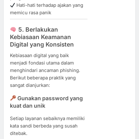
Hati-hati terhadap ajakan yang
memicu rasa panik
5. Berlakukan
Kebiasaan Keamanan
Digital yang Konsisten
Kebiasaan digital yang baik
menjadi fondasi utama dalam
menghindari ancaman phishing.
Berikut beberapa praktik yang
sangat dianjurkan:
Gunakan password yang
kuat dan unik
Setiap layanan sebaiknya memiliki
kata sandi berbeda yang susah
ditebak.