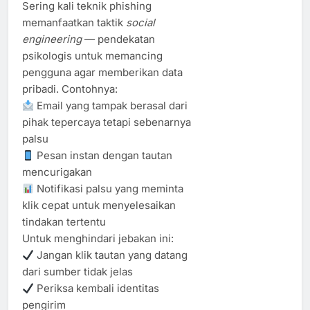
Sering kali teknik phishing
memanfaatkan taktik
social
engineering
— pendekatan
psikologis untuk memancing
pengguna agar memberikan data
pribadi. Contohnya:
Email yang tampak berasal dari
pihak tepercaya tetapi sebenarnya
palsu
Pesan instan dengan tautan
mencurigakan
Notifikasi palsu yang meminta
klik cepat untuk menyelesaikan
tindakan tertentu
Untuk menghindari jebakan ini:
Jangan klik tautan yang datang
dari sumber tidak jelas
Periksa kembali identitas
pengirim