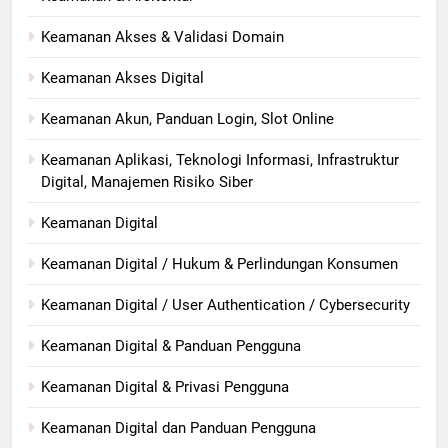
Keamanan Akses & Validasi Domain
Keamanan Akses Digital
Keamanan Akun, Panduan Login, Slot Online
Keamanan Aplikasi, Teknologi Informasi, Infrastruktur
Digital, Manajemen Risiko Siber
Keamanan Digital
Keamanan Digital / Hukum & Perlindungan Konsumen
Keamanan Digital / User Authentication / Cybersecurity
Keamanan Digital & Panduan Pengguna
Keamanan Digital & Privasi Pengguna
Keamanan Digital dan Panduan Pengguna