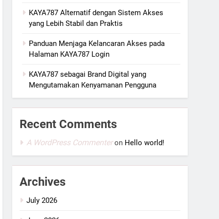
KAYA787 Alternatif dengan Sistem Akses
yang Lebih Stabil dan Praktis
Panduan Menjaga Kelancaran Akses pada
Halaman KAYA787 Login
KAYA787 sebagai Brand Digital yang
Mengutamakan Kenyamanan Pengguna
Recent Comments
A WordPress Commenter
on
Hello world!
Archives
July 2026