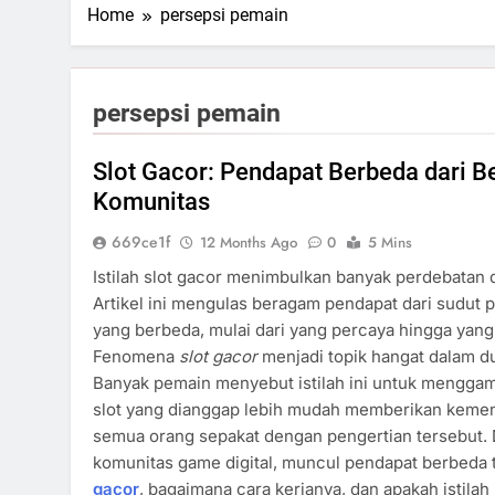
Home
persepsi pemain
persepsi pemain
Slot Gacor: Pendapat Berbeda dari B
Komunitas
669ce1f
12 Months Ago
0
5 Mins
Istilah slot gacor menimbulkan banyak perdebatan 
Artikel ini mengulas beragam pendapat dari sudut
yang berbeda, mulai dari yang percaya hingga yang 
Fenomena
slot gacor
menjadi topik hangat dalam dun
Banyak pemain menyebut istilah ini untuk mengga
slot yang dianggap lebih mudah memberikan kemen
semua orang sepakat dengan pengertian tersebut. 
komunitas game digital, muncul pendapat berbeda 
gacor
, bagaimana cara kerjanya, dan apakah istilah