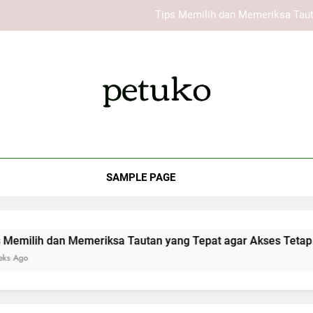
Tips Memilih dan Memeriksa Tau
KAYA787 Alternatif dengan Siste
Panduan Menjaga Kelancara
Tips Memilih Link Alternatif yang Te
uko
Tips Memilih dan Memeriksa Tau
Produk Berkualitas Untuk Hewan Peliharaan Anda Di Petuko. Da
KAYA787 Alternatif dengan Siste
SAMPLE PAGE
Panduan Menjaga Kelancara
an Memeriksa Tautan yang Tepat agar Akses Tetap Aman