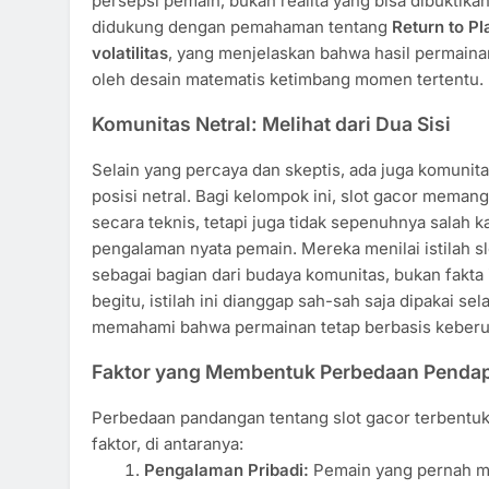
persepsi pemain, bukan realita yang bisa dibuktikan
didukung dengan pemahaman tentang
Return to Pl
volatilitas
, yang menjelaskan bahwa hasil permaina
oleh desain matematis ketimbang momen tertentu.
Komunitas Netral: Melihat dari Dua Sisi
Selain yang percaya dan skeptis, ada juga komuni
posisi netral. Bagi kelompok ini, slot gacor memang
secara teknis, tetapi juga tidak sepenuhnya salah ka
pengalaman nyata pemain. Mereka menilai istilah sl
sebagai bagian dari budaya komunitas, bukan fakta
begitu, istilah ini dianggap sah-sah saja dipakai s
memahami bahwa permainan tetap berbasis keberu
Faktor yang Membentuk Perbedaan Penda
Perbedaan pandangan tentang slot gacor terbentu
faktor, di antaranya:
Pengalaman Pribadi:
Pemain yang pernah m