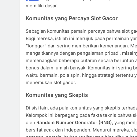
memiliki dasar.
Komunitas yang Percaya Slot Gacor
Sebagian komunitas pemain percaya bahwa slot ga
Bagi mereka, istilah ini merujuk pada permainan yan
“longgar” dan sering memberikan kemenangan. Me
mengaitkannya dengan pengalaman pribadi, misalny
memenangkan beberapa putaran secara beruntun 
bonus dalam jumlah banyak. Komunitas ini sering be
waktu bermain, pola spin, hingga strategi tertentu 
menemukan slot gacor.
Komunitas yang Skeptis
Di sisi lain, ada pula komunitas yang skeptis terhada
Kelompok ini berpegang pada fakta teknis bahwa slo
oleh
Random Number Generator (RNG)
, yang menj
bersifat acak dan independen. Menurut mereka, sl