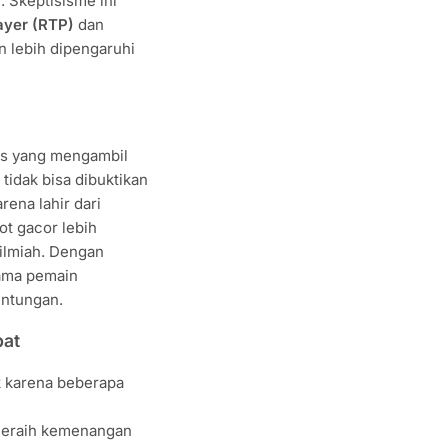
. Skeptisisme ini
ayer (RTP)
dan
n lebih dipengaruhi
tas yang mengambil
 tidak bisa dibuktikan
rena lahir dari
ot gacor lebih
 ilmiah. Dengan
elama pemain
ntungan.
pat
k karena beberapa
eraih kemenangan