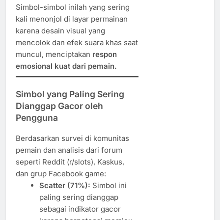
Simbol-simbol inilah yang sering
kali menonjol di layar permainan
karena desain visual yang
mencolok dan efek suara khas saat
muncul, menciptakan
respon
emosional kuat dari pemain.
Simbol yang Paling Sering
Dianggap Gacor oleh
Pengguna
Berdasarkan survei di komunitas
pemain dan analisis dari forum
seperti Reddit (r/slots), Kaskus,
dan grup Facebook game:
Scatter (71%):
Simbol ini
paling sering dianggap
sebagai indikator gacor