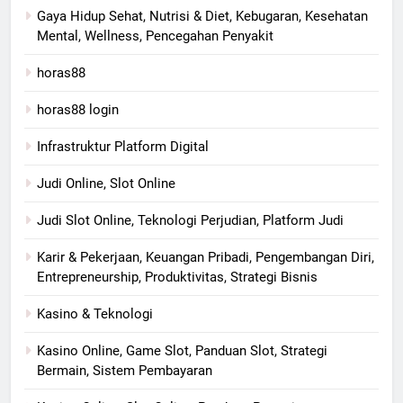
Gaya Hidup Sehat, Nutrisi & Diet, Kebugaran, Kesehatan
Mental, Wellness, Pencegahan Penyakit
horas88
horas88 login
Infrastruktur Platform Digital
Judi Online, Slot Online
Judi Slot Online, Teknologi Perjudian, Platform Judi
Karir & Pekerjaan, Keuangan Pribadi, Pengembangan Diri,
Entrepreneurship, Produktivitas, Strategi Bisnis
Kasino & Teknologi
Kasino Online, Game Slot, Panduan Slot, Strategi
Bermain, Sistem Pembayaran