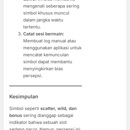
mengenali seberapa sering
simbol khusus muncul
dalam jangka waktu
tertentu.
Catat sesi bermain:
Membuat log manual atau
menggunakan aplikasi untuk
mencatat kemunculan
simbol dapat membantu
menyingkirkan bias
persepsi.
Kesimpulan
Simbol seperti
scatter, wild, dan
bonus
sering dianggap sebagai
indikator bahwa sebuah slot
sedang gacor. Namun, persepsi ini