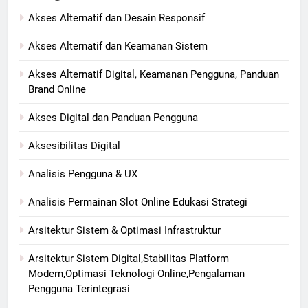
Akses Alternatif dan Desain Responsif
Akses Alternatif dan Keamanan Sistem
Akses Alternatif Digital, Keamanan Pengguna, Panduan
Brand Online
Akses Digital dan Panduan Pengguna
Aksesibilitas Digital
Analisis Pengguna & UX
Analisis Permainan Slot Online Edukasi Strategi
Arsitektur Sistem & Optimasi Infrastruktur
Arsitektur Sistem Digital,Stabilitas Platform
Modern,Optimasi Teknologi Online,Pengalaman
Pengguna Terintegrasi