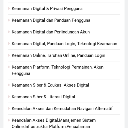
Keamanan Digital & Privasi Pengguna
Keamanan Digital dan Panduan Pengguna
Keamanan Digital dan Perlindungan Akun
Keamanan Digital, Panduan Login, Teknologi Keamanan
Keamanan Online, Taruhan Online, Panduan Login
Keamanan Platform, Teknologi Permainan, Akun
Pengguna
Keamanan Siber & Edukasi Akses Digital
Keamanan Siber & Literasi Digital
Keandalan Akses dan Kemudahan Navigasi Alternatif
Keandalan Akses Digital,Manajemen Sistem
Online,Infrastruktur Platform,Pengalaman