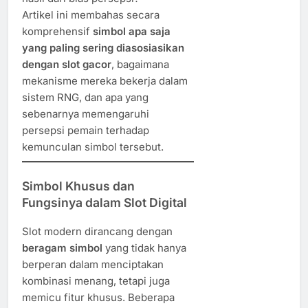
Artikel ini membahas secara
komprehensif
simbol apa saja
yang paling sering diasosiasikan
dengan slot gacor
, bagaimana
mekanisme mereka bekerja dalam
sistem RNG, dan apa yang
sebenarnya memengaruhi
persepsi pemain terhadap
kemunculan simbol tersebut.
Simbol Khusus dan
Fungsinya dalam Slot Digital
Slot modern dirancang dengan
beragam simbol
yang tidak hanya
berperan dalam menciptakan
kombinasi menang, tetapi juga
memicu fitur khusus. Beberapa