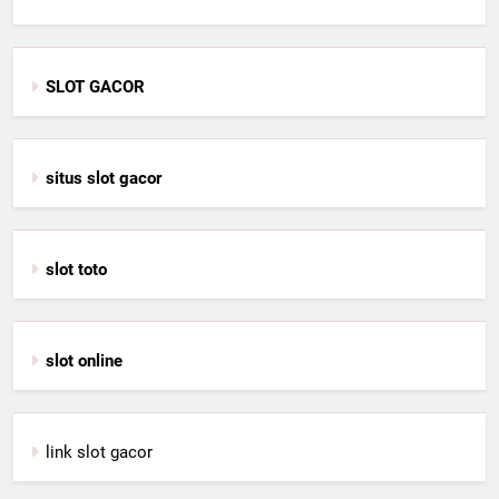
SLOT GACOR
situs slot gacor
slot toto
slot online
link slot gacor