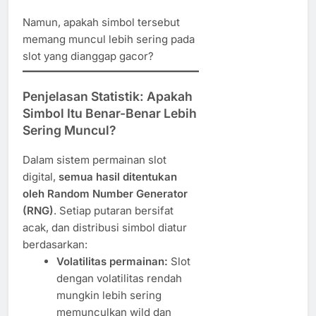
Namun, apakah simbol tersebut
memang muncul lebih sering pada
slot yang dianggap gacor?
Penjelasan Statistik: Apakah
Simbol Itu Benar-Benar Lebih
Sering Muncul?
Dalam sistem permainan slot
digital,
semua hasil ditentukan
oleh Random Number Generator
(RNG)
. Setiap putaran bersifat
acak, dan distribusi simbol diatur
berdasarkan:
Volatilitas permainan:
Slot
dengan volatilitas rendah
mungkin lebih sering
memunculkan wild dan