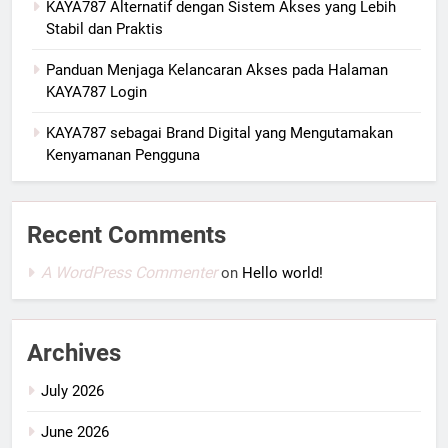
KAYA787 Alternatif dengan Sistem Akses yang Lebih
Stabil dan Praktis
Panduan Menjaga Kelancaran Akses pada Halaman
KAYA787 Login
KAYA787 sebagai Brand Digital yang Mengutamakan
Kenyamanan Pengguna
Recent Comments
A WordPress Commenter
on
Hello world!
Archives
July 2026
June 2026