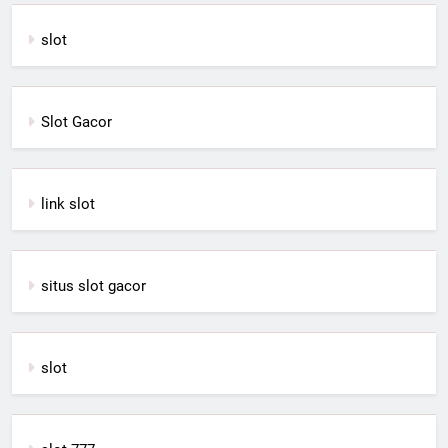
slot
Slot Gacor
link slot
situs slot gacor
slot