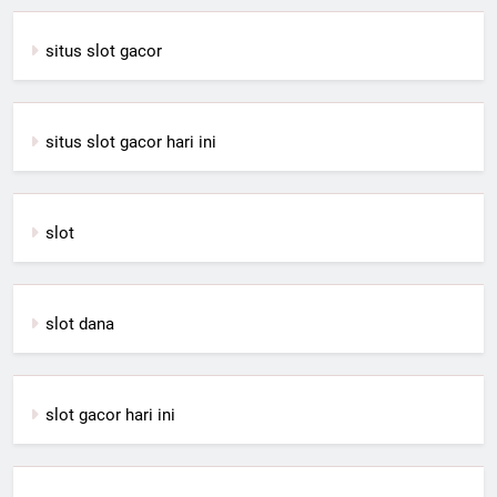
situs slot gacor
situs slot gacor hari ini
slot
slot dana
slot gacor hari ini