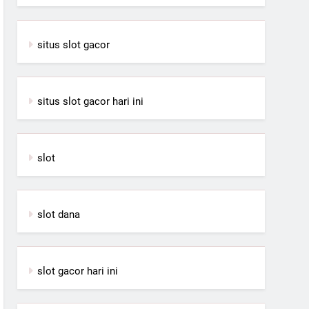
situs slot gacor
situs slot gacor hari ini
slot
slot dana
slot gacor hari ini