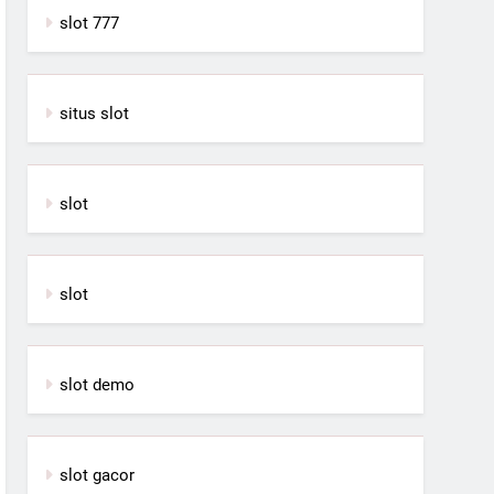
slot 777
situs slot
slot
slot
slot demo
slot gacor