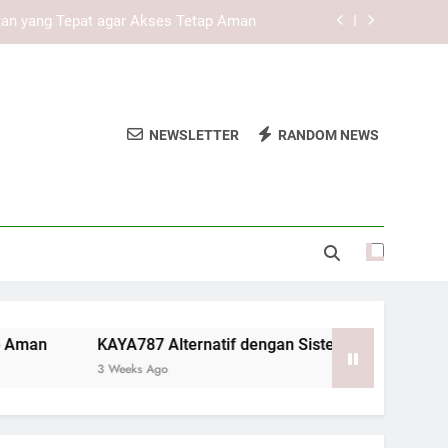
tan yang Tepat agar Akses Tetap Aman
m Akses yang Lebih Stabil dan Praktis
n Akses pada Halaman KAYA787 Login
NEWSLETTER
RANDOM NEWS
pat agar Akses Tetap Aman dan Terarah
tan yang Tepat agar Akses Tetap Aman
ri Makanan Hingga Aksesori, Semuanya Ada Di Sini.
m Akses yang Lebih Stabil dan Praktis
n Akses pada Halaman KAYA787 Login
KAYA787 Alternatif dengan Sistem Akses yang Lebih Stabil d
3 Weeks Ago