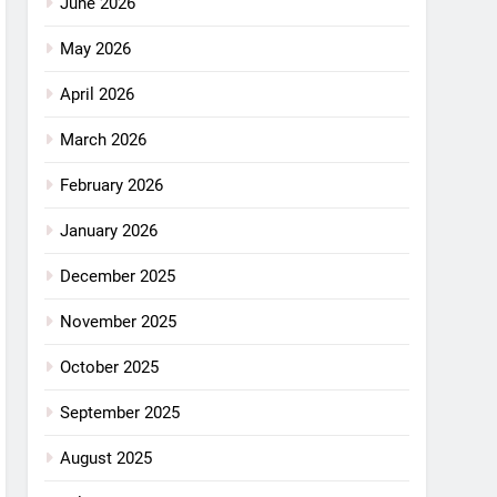
June 2026
May 2026
April 2026
March 2026
February 2026
January 2026
December 2025
November 2025
October 2025
September 2025
August 2025