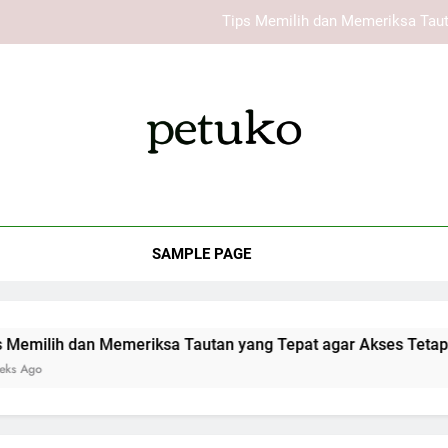
Tips Memilih dan Memeriksa Tau
KAYA787 Alternatif dengan Siste
Panduan Menjaga Kelancara
Tips Memilih Link Alternatif yang Te
uko
Tips Memilih dan Memeriksa Tau
Produk Berkualitas Untuk Hewan Peliharaan Anda Di Petuko. Da
KAYA787 Alternatif dengan Siste
SAMPLE PAGE
Panduan Menjaga Kelancara
an Memeriksa Tautan yang Tepat agar Akses Tetap Aman