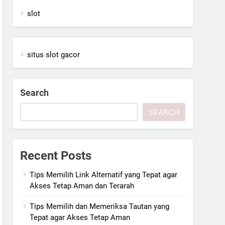
slot
situs slot gacor
Search
SEARCH
Recent Posts
Tips Memilih Link Alternatif yang Tepat agar
Akses Tetap Aman dan Terarah
Tips Memilih dan Memeriksa Tautan yang
Tepat agar Akses Tetap Aman