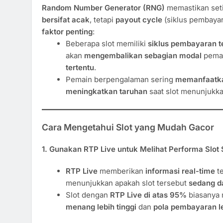
Random Number Generator (RNG)
memastikan set
bersifat acak
, tetapi
payout cycle
(siklus pembayar
faktor penting
:
Beberapa slot memiliki
siklus pembayaran t
akan
mengembalikan sebagian modal
pema
tertentu
.
Pemain berpengalaman sering
memanfaatka
meningkatkan taruhan
saat slot menunjukk
Cara Mengetahui Slot yang Mudah Gacor
1. Gunakan RTP Live untuk Melihat Performa Slot
RTP Live
memberikan
informasi real-time
t
menunjukkan apakah slot tersebut
sedang d
Slot dengan
RTP Live di atas 95%
biasanya
menang lebih tinggi
dan
pola pembayaran le