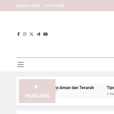
Skip
August 6, 2026
10:00:25 AM
to
content
Pet
Dapatkan 
epat agar Akses Tetap Aman dan Terarah
Tips Memilih d
2 Weeks Ago
HEADLINES