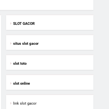
SLOT GACOR
situs slot gacor
slot toto
slot online
link slot gacor