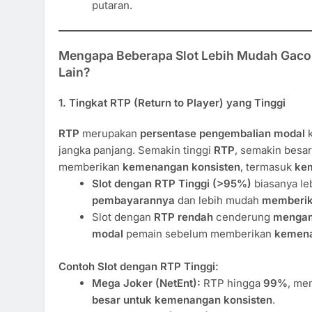
putaran.
Mengapa Beberapa Slot Lebih Mudah Gaco
Lain?
1. Tingkat RTP (Return to Player) yang Tinggi
RTP
merupakan
persentase pengembalian modal
k
jangka panjang. Semakin tinggi
RTP
, semakin besar
memberikan
kemenangan konsisten
, termasuk
ke
Slot dengan RTP Tinggi (>95%)
biasanya le
pembayarannya
dan lebih mudah
memberi
Slot dengan
RTP rendah
cenderung
mengam
modal
pemain sebelum memberikan
kemena
Contoh Slot dengan RTP Tinggi:
Mega Joker (NetEnt):
RTP hingga
99%
, me
besar untuk kemenangan konsisten
.