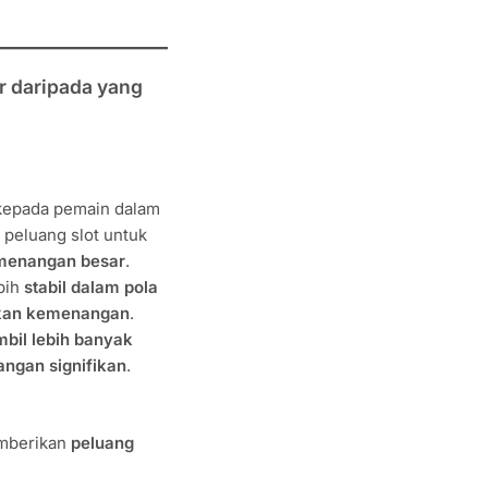
r daripada yang
epada pemain dalam
 peluang slot untuk
menangan besar
.
bih
stabil dalam pola
kan kemenangan
.
bil lebih banyak
ngan signifikan
.
mberikan
peluang