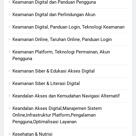
Keamanan Digital dan Panduan Pengguna
Keamanan Digital dan Perlindungan Akun
Keamanan Digital, Panduan Login, Teknologi Keamanan
Keamanan Online, Taruhan Online, Panduan Login
Keamanan Platform, Teknologi Permainan, Akun
Pengguna
Keamanan Siber & Edukasi Akses Digital
Keamanan Siber & Literasi Digital
Keandalan Akses dan Kemudahan Navigasi Alternatif
Keandalan Akses Digital,Manajemen Sistem
Online,Infrastruktur Platform,Pengalaman
Pengguna,Optimalisasi Layanan
Kesehatan & Nutrisi