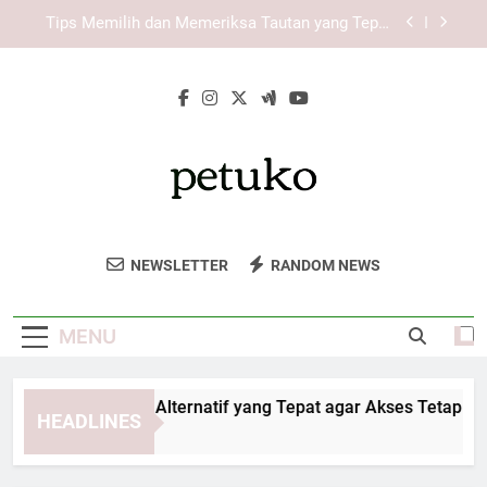
Skip
KAYA787 Alternatif dengan Sistem Akses yang
to
Lebih Stabil dan Praktis
content
Panduan Menjaga Kelancaran Akses pada
Halaman KAYA787 Login
Tips Memilih Link Alternatif yang Tepat agar
Akses Tetap Aman dan Terarah
Tips Memilih dan Memeriksa Tautan yang Tepat
agar Akses Tetap Aman
KAYA787 Alternatif dengan Sistem Akses yang
Lebih Stabil dan Praktis
Petuko
Dapatkan Produk Berkualitas Untuk Hewan
Panduan Menjaga Kelancaran Akses pada
NEWSLETTER
RANDOM NEWS
Halaman KAYA787 Login
Peliharaan Anda Di Petuko. Dari Makanan
Hingga Aksesori, Semuanya Ada Di Sini.
MENU
ps Memilih Link Alternatif yang Tepat agar Akses Tetap Aman
HEADLINES
Weeks Ago