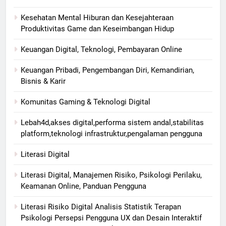
Kesehatan Mental Hiburan dan Kesejahteraan
Produktivitas Game dan Keseimbangan Hidup
Keuangan Digital, Teknologi, Pembayaran Online
Keuangan Pribadi, Pengembangan Diri, Kemandirian,
Bisnis & Karir
Komunitas Gaming & Teknologi Digital
Lebah4d,akses digital,performa sistem andal,stabilitas
platform,teknologi infrastruktur,pengalaman pengguna
Literasi Digital
Literasi Digital, Manajemen Risiko, Psikologi Perilaku,
Keamanan Online, Panduan Pengguna
Literasi Risiko Digital Analisis Statistik Terapan
Psikologi Persepsi Pengguna UX dan Desain Interaktif