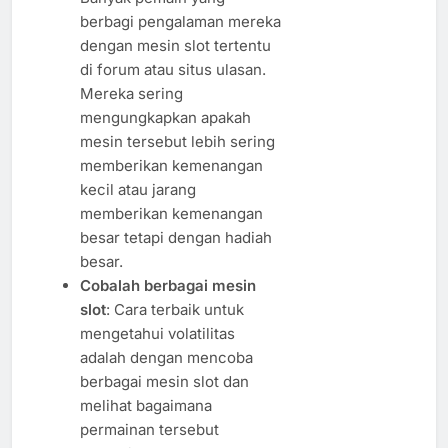
berbagi pengalaman mereka
dengan mesin slot tertentu
di forum atau situs ulasan.
Mereka sering
mengungkapkan apakah
mesin tersebut lebih sering
memberikan kemenangan
kecil atau jarang
memberikan kemenangan
besar tetapi dengan hadiah
besar.
Cobalah berbagai mesin
slot
: Cara terbaik untuk
mengetahui volatilitas
adalah dengan mencoba
berbagai mesin slot dan
melihat bagaimana
permainan tersebut