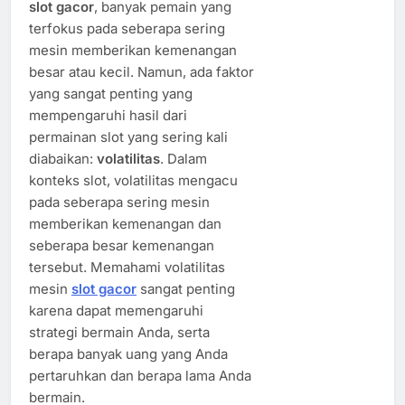
slot gacor
, banyak pemain yang
terfokus pada seberapa sering
mesin memberikan kemenangan
besar atau kecil. Namun, ada faktor
yang sangat penting yang
mempengaruhi hasil dari
permainan slot yang sering kali
diabaikan:
volatilitas
. Dalam
konteks slot, volatilitas mengacu
pada seberapa sering mesin
memberikan kemenangan dan
seberapa besar kemenangan
tersebut. Memahami volatilitas
mesin
slot gacor
sangat penting
karena dapat memengaruhi
strategi bermain Anda, serta
berapa banyak uang yang Anda
pertaruhkan dan berapa lama Anda
bermain.