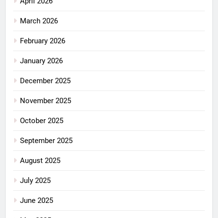
April 2026
March 2026
February 2026
January 2026
December 2025
November 2025
October 2025
September 2025
August 2025
July 2025
June 2025