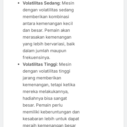
Volatilitas Sedang
: Mesin
dengan volatilitas sedang
memberikan kombinasi
antara kemenangan kecil
dan besar. Pemain akan
merasakan kemenangan
yang lebih bervariasi, baik
dalam jumlah maupun
frekuensinya.
Volatilitas Tinggi
: Mesin
dengan volatilitas tinggi
jarang memberikan
kemenangan, tetapi ketika
mereka melakukannya,
hadiahnya bisa sangat
besar. Pemain perlu
memiliki keberuntungan dan
kesabaran lebih untuk dapat
meraih kemenangan besar