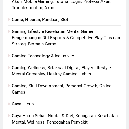
Akun, Mobile Gaming, Tutorial Login, Proteksi Akun,
Troubleshooting Akun
Game, Hiburan, Panduan, Slot
Gaming Lifestyle Kesehatan Mental Gamer
Pengembangan Diri Esports & Competitive Play Tips dan
Strategi Bermain Game
Gaming Technology & Inclusivity
Gaming Wellness, Relaksasi Digital, Player Lifestyle,
Mental Gameplay, Healthy Gaming Habits
Gaming, Skill Development, Personal Growth, Online
Games
Gaya Hidup
Gaya Hidup Sehat, Nutrisi & Diet, Kebugaran, Kesehatan
Mental, Wellness, Pencegahan Penyakit