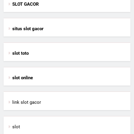
SLOT GACOR
situs slot gacor
slot toto
slot online
link slot gacor
slot