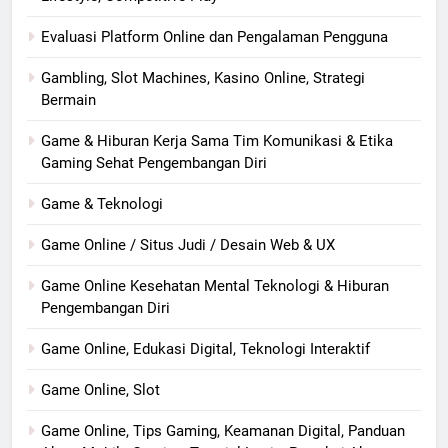
Evaluasi Platform Online dan Pengalaman Pengguna
Gambling, Slot Machines, Kasino Online, Strategi
Bermain
Game & Hiburan Kerja Sama Tim Komunikasi & Etika
Gaming Sehat Pengembangan Diri
Game & Teknologi
Game Online / Situs Judi / Desain Web & UX
Game Online Kesehatan Mental Teknologi & Hiburan
Pengembangan Diri
Game Online, Edukasi Digital, Teknologi Interaktif
Game Online, Slot
Game Online, Tips Gaming, Keamanan Digital, Panduan