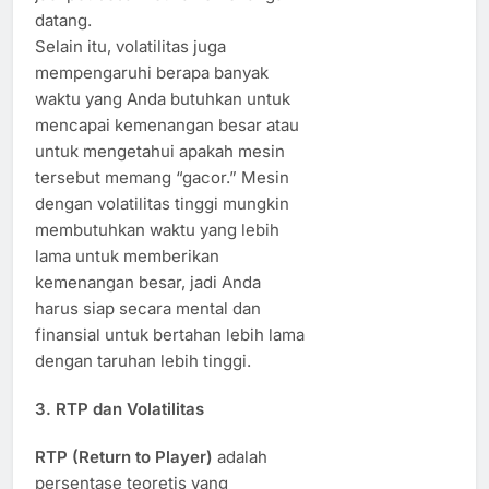
datang.
Selain itu, volatilitas juga
mempengaruhi berapa banyak
waktu yang Anda butuhkan untuk
mencapai kemenangan besar atau
untuk mengetahui apakah mesin
tersebut memang “gacor.” Mesin
dengan volatilitas tinggi mungkin
membutuhkan waktu yang lebih
lama untuk memberikan
kemenangan besar, jadi Anda
harus siap secara mental dan
finansial untuk bertahan lebih lama
dengan taruhan lebih tinggi.
3.
RTP dan Volatilitas
RTP (Return to Player)
adalah
persentase teoretis yang