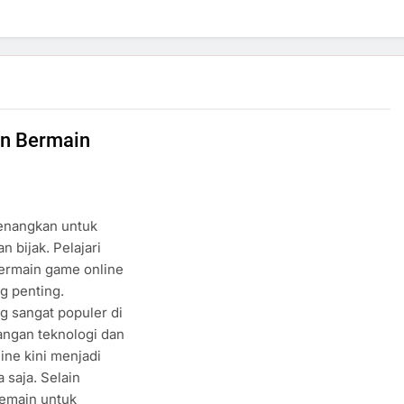
n Bermain
enangkan untuk
 bijak. Pelajari
ermain game online
g penting.
g sangat populer di
angan teknologi dan
ine kini menjadi
 saja. Selain
emain untuk