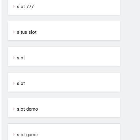
slot 777
situs slot
slot
slot
slot demo
slot gacor