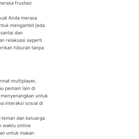
merasa frustasi
buat Anda merasa
ntuk mengambil jeda
santai dan
 relaksasi seperti
rikan hiburan tanpa
rmat multiplayer,
u pemain lain di
ng menyenangkan untuk
 interaksi sosial di
-teman dan keluarga
n waktu online
eman untuk makan