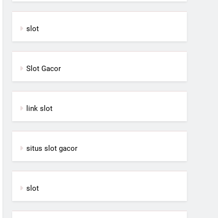
slot
Slot Gacor
link slot
situs slot gacor
slot