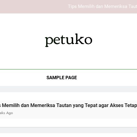
Tips Memilih dan Memeriksa Tau
KAYA787 Alternatif dengan Siste
Panduan Menjaga Kelancara
Tips Memilih Link Alternatif yang Te
uko
Tips Memilih dan Memeriksa Tau
Produk Berkualitas Untuk Hewan Peliharaan Anda Di Petuko. Da
KAYA787 Alternatif dengan Siste
SAMPLE PAGE
Panduan Menjaga Kelancara
an Memeriksa Tautan yang Tepat agar Akses Tetap Aman