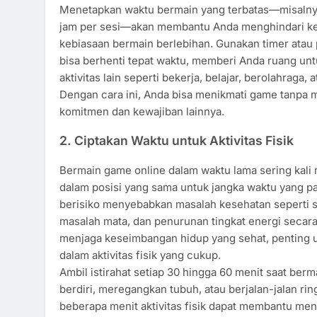
Menetapkan waktu bermain yang terbatas—misalnya
jam per sesi—akan membantu Anda menghindari k
kebiasaan bermain berlebihan. Gunakan timer atau
bisa berhenti tepat waktu, memberi Anda ruang un
aktivitas lain seperti bekerja, belajar, berolahraga, a
Dengan cara ini, Anda bisa menikmati game tanpa
komitmen dan kewajiban lainnya.
2. Ciptakan Waktu untuk Aktivitas Fisik
Bermain game online dalam waktu lama sering kali
dalam posisi yang sama untuk jangka waktu yang pan
berisiko menyebabkan masalah kesehatan seperti s
masalah mata, dan penurunan tingkat energi secar
menjaga keseimbangan hidup yang sehat, penting u
dalam aktivitas fisik yang cukup.
Ambil istirahat setiap 30 hingga 60 menit saat ber
berdiri, meregangkan tubuh, atau berjalan-jalan ri
beberapa menit aktivitas fisik dapat membantu me