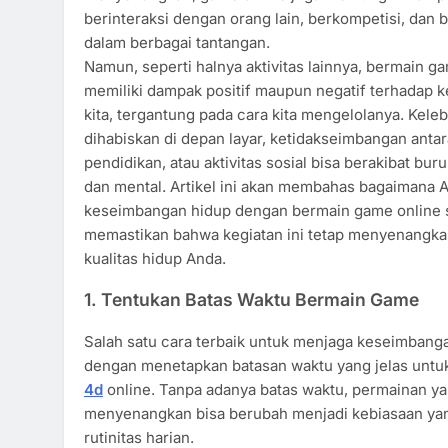
berinteraksi dengan orang lain, berkompetisi, dan 
dalam berbagai tantangan.
Namun, seperti halnya aktivitas lainnya, bermain g
memiliki dampak positif maupun negatif terhadap 
kita, tergantung pada cara kita mengelolanya. Kele
dihabiskan di depan layar, ketidakseimbangan antar
pendidikan, atau aktivitas sosial bisa berakibat bur
dan mental. Artikel ini akan membahas bagaimana 
keseimbangan hidup dengan bermain game online s
memastikan bahwa kegiatan ini tetap menyenangk
kualitas hidup Anda.
1. Tentukan Batas Waktu Bermain Game
Salah satu cara terbaik untuk menjaga keseimbang
dengan menetapkan batasan waktu yang jelas unt
4d
online. Tanpa adanya batas waktu, permainan y
menyenangkan bisa berubah menjadi kebiasaan y
rutinitas harian.