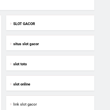
SLOT GACOR
situs slot gacor
slot toto
slot online
link slot gacor