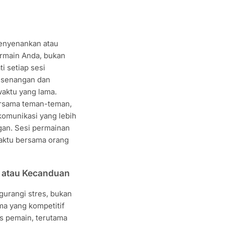
menyenankan atau
ermain Anda, bukan
 setiap sesi
esenangan dan
waktu yang lama.
ersama teman-teman,
omunikasi yang lebih
an. Sesi permainan
aktu bersama orang
 atau Kecanduan
urangi stres, bukan
ma yang kompetitif
es pemain, terutama