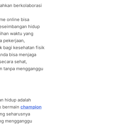
bahkan berkolaborasi
ame online bisa
keseimbangan hidup
bihan waktu yang
a pekerjaan,
uk bagi kesehatan fisik
Anda bisa menjaga
ecara sehat,
an tanpa mengganggu
an hidup adalah
uk bermain
champion
ang seharusnya
ang mengganggu