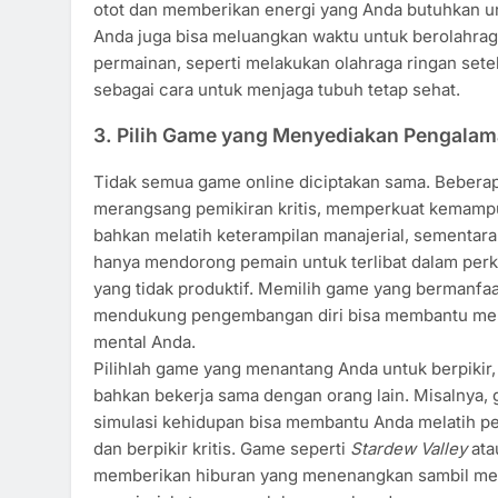
otot dan memberikan energi yang Anda butuhkan un
Anda juga bisa meluangkan waktu untuk berolahraga
permainan, seperti melakukan olahraga ringan set
sebagai cara untuk menjaga tubuh tetap sehat.
3. Pilih Game yang Menyediakan Pengalama
Tidak semua game online diciptakan sama. Bebera
merangsang pemikiran kritis, memperkuat kemampu
bahkan melatih keterampilan manajerial, sementara
hanya mendorong pemain untuk terlibat dalam perke
yang tidak produktif. Memilih game yang bermanfaa
mendukung pengembangan diri bisa membantu me
mental Anda.
Pilihlah game yang menantang Anda untuk berpikir
bahkan bekerja sama dengan orang lain. Misalnya, 
simulasi kehidupan bisa membantu Anda melatih p
dan berpikir kritis. Game seperti
Stardew Valley
at
memberikan hiburan yang menenangkan sambil mel