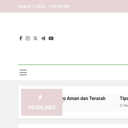
Skip
August 7, 2026
5:03:55 AM
to
content
Pet
Dapatkan 
epat agar Akses Tetap Aman dan Terarah
Tips Memilih d
2 Weeks Ago
HEADLINES