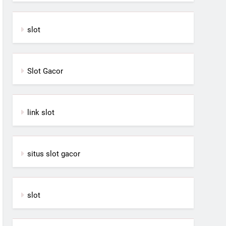
slot
Slot Gacor
link slot
situs slot gacor
slot