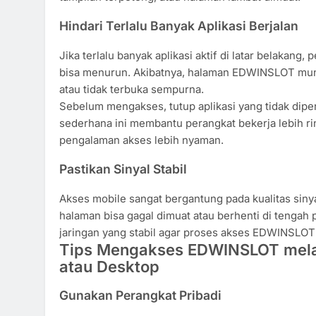
Hindari Terlalu Banyak Aplikasi Berjalan
Jika terlalu banyak aplikasi aktif di latar belakang
bisa menurun. Akibatnya, halaman EDWINSLOT mun
atau tidak terbuka sempurna.
Sebelum mengakses, tutup aplikasi yang tidak dipe
sederhana ini membantu perangkat bekerja lebih 
pengalaman akses lebih nyaman.
Pastikan Sinyal Stabil
Akses mobile sangat bergantung pada kualitas sinyal
halaman bisa gagal dimuat atau berhenti di tengah
jaringan yang stabil agar proses akses EDWINSLOT b
Tips Mengakses EDWINSLOT mela
atau Desktop
Gunakan Perangkat Pribadi