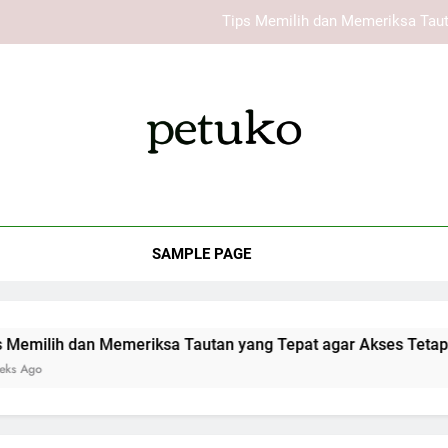
Tips Memilih dan Memeriksa Tau
KAYA787 Alternatif dengan Siste
Panduan Menjaga Kelancara
Tips Memilih Link Alternatif yang Te
uko
Tips Memilih dan Memeriksa Tau
Produk Berkualitas Untuk Hewan Peliharaan Anda Di Petuko. Da
KAYA787 Alternatif dengan Siste
SAMPLE PAGE
Panduan Menjaga Kelancara
an Memeriksa Tautan yang Tepat agar Akses Tetap Aman