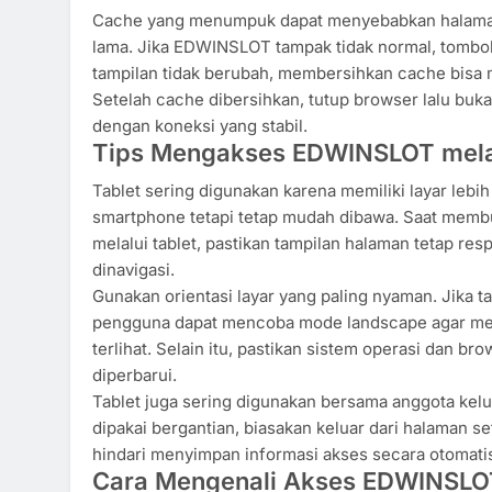
Cache yang menumpuk dapat menyebabkan halama
lama. Jika EDWINSLOT tampak tidak normal, tombol 
tampilan tidak berubah, membersihkan cache bisa m
Setelah cache dibersihkan, tutup browser lalu buk
dengan koneksi yang stabil.
Tips Mengakses EDWINSLOT melal
Tablet sering digunakan karena memiliki layar lebih
smartphone tetapi tetap mudah dibawa. Saat me
melalui tablet, pastikan tampilan halaman tetap re
dinavigasi.
Gunakan orientasi layar yang paling nyaman. Jika t
pengguna dapat mencoba mode landscape agar me
terlihat. Selain itu, pastikan sistem operasi dan br
diperbarui.
Tablet juga sering digunakan bersama anggota kelu
dipakai bergantian, biasakan keluar dari halaman se
hindari menyimpan informasi akses secara otomati
Cara Mengenali Akses EDWINSLO