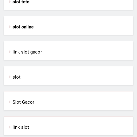
slot toto
slot online
link slot gacor
slot
Slot Gacor
link slot