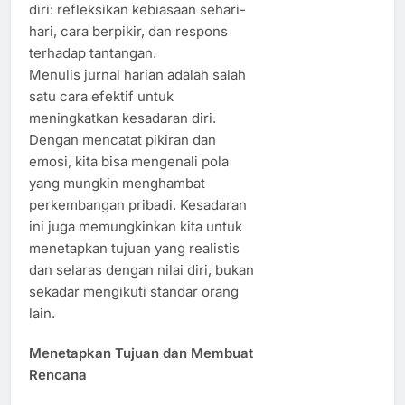
diri: refleksikan kebiasaan sehari-
hari, cara berpikir, dan respons
terhadap tantangan.
Menulis jurnal harian adalah salah
satu cara efektif untuk
meningkatkan kesadaran diri.
Dengan mencatat pikiran dan
emosi, kita bisa mengenali pola
yang mungkin menghambat
perkembangan pribadi. Kesadaran
ini juga memungkinkan kita untuk
menetapkan tujuan yang realistis
dan selaras dengan nilai diri, bukan
sekadar mengikuti standar orang
lain.
Menetapkan Tujuan dan Membuat
Rencana