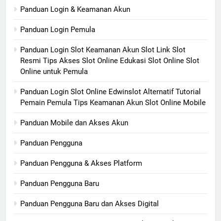
Panduan Login & Keamanan Akun
Panduan Login Pemula
Panduan Login Slot Keamanan Akun Slot Link Slot
Resmi Tips Akses Slot Online Edukasi Slot Online Slot
Online untuk Pemula
Panduan Login Slot Online Edwinslot Alternatif Tutorial
Pemain Pemula Tips Keamanan Akun Slot Online Mobile
Panduan Mobile dan Akses Akun
Panduan Pengguna
Panduan Pengguna & Akses Platform
Panduan Pengguna Baru
Panduan Pengguna Baru dan Akses Digital