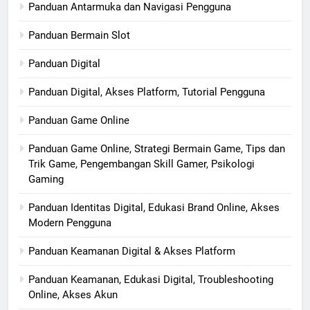
Panduan Antarmuka dan Navigasi Pengguna
Panduan Bermain Slot
Panduan Digital
Panduan Digital, Akses Platform, Tutorial Pengguna
Panduan Game Online
Panduan Game Online, Strategi Bermain Game, Tips dan
Trik Game, Pengembangan Skill Gamer, Psikologi
Gaming
Panduan Identitas Digital, Edukasi Brand Online, Akses
Modern Pengguna
Panduan Keamanan Digital & Akses Platform
Panduan Keamanan, Edukasi Digital, Troubleshooting
Online, Akses Akun