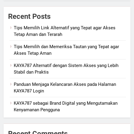
Recent Posts
Tips Memilih Link Alternatif yang Tepat agar Akses
Tetap Aman dan Terarah
Tips Memilih dan Memeriksa Tautan yang Tepat agar
Akses Tetap Aman
KAYA787 Alternatif dengan Sistem Akses yang Lebih
Stabil dan Praktis
Panduan Menjaga Kelancaran Akses pada Halaman
KAYA787 Login
KAYA787 sebagai Brand Digital yang Mengutamakan
Kenyamanan Pengguna
Recent Comments