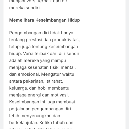
menjadi versi terbaik dari diri
mereka sendiri.
Memelihara Keseimbangan Hidup
Pengembangan diri tidak hanya
tentang prestasi dan produktivitas,
tetapi juga tentang keseimbangan
hidup. Versi terbaik dari diri sendiri
adalah mereka yang mampu
menjaga kesehatan fisik, mental,
dan emosional. Mengatur waktu
antara pekerjaan, istirahat,
keluarga, dan hobi membantu
menjaga energi dan motivasi.
Keseimbangan ini juga membuat
perjalanan pengembangan diri
lebih menyenangkan dan
berkelanjutan. Ketika tubuh dan