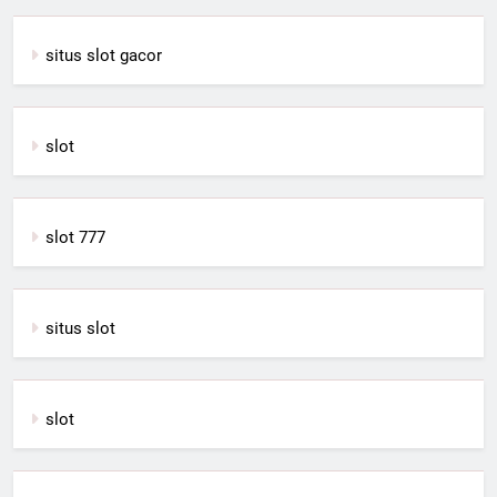
situs slot gacor
slot
slot 777
situs slot
slot