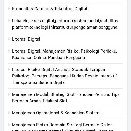
Komunitas Gaming & Teknologi Digital
Lebah4d,akses digital,performa sistem andal,stabilitas
platform,teknologi infrastruktur,pengalaman pengguna
Literasi Digital
Literasi Digital, Manajemen Risiko, Psikologi Perilaku,
Keamanan Online, Panduan Pengguna
Literasi Risiko Digital Analisis Statistik Terapan
Psikologi Persepsi Pengguna UX dan Desain Interaktif
Transparansi Sistem Digital
Manajemen Modal, Strategi Slot, Panduan Pemula, Tips
Bermain Aman, Edukasi Slot
Manajemen Operasional & Keandalan Sistem
Manajemen Risiko Bermain Strategi Bermain Online