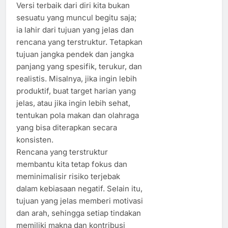
Versi terbaik dari diri kita bukan
sesuatu yang muncul begitu saja;
ia lahir dari tujuan yang jelas dan
rencana yang terstruktur. Tetapkan
tujuan jangka pendek dan jangka
panjang yang spesifik, terukur, dan
realistis. Misalnya, jika ingin lebih
produktif, buat target harian yang
jelas, atau jika ingin lebih sehat,
tentukan pola makan dan olahraga
yang bisa diterapkan secara
konsisten.
Rencana yang terstruktur
membantu kita tetap fokus dan
meminimalisir risiko terjebak
dalam kebiasaan negatif. Selain itu,
tujuan yang jelas memberi motivasi
dan arah, sehingga setiap tindakan
memiliki makna dan kontribusi