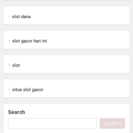
slot dana
slot gacor hari ini
slot
situs slot gacor
Search
SEARCH