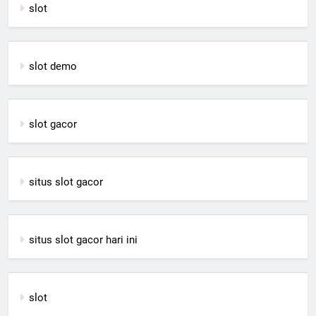
slot
slot demo
slot gacor
situs slot gacor
situs slot gacor hari ini
slot