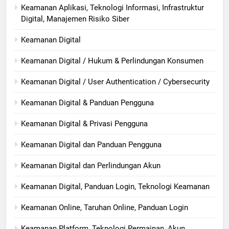
Keamanan Aplikasi, Teknologi Informasi, Infrastruktur
Digital, Manajemen Risiko Siber
Keamanan Digital
Keamanan Digital / Hukum & Perlindungan Konsumen
Keamanan Digital / User Authentication / Cybersecurity
Keamanan Digital & Panduan Pengguna
Keamanan Digital & Privasi Pengguna
Keamanan Digital dan Panduan Pengguna
Keamanan Digital dan Perlindungan Akun
Keamanan Digital, Panduan Login, Teknologi Keamanan
Keamanan Online, Taruhan Online, Panduan Login
Keamanan Platform, Teknologi Permainan, Akun