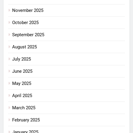
November 2025
October 2025
September 2025
August 2025
July 2025
June 2025
May 2025
April 2025
March 2025
February 2025
January 2025