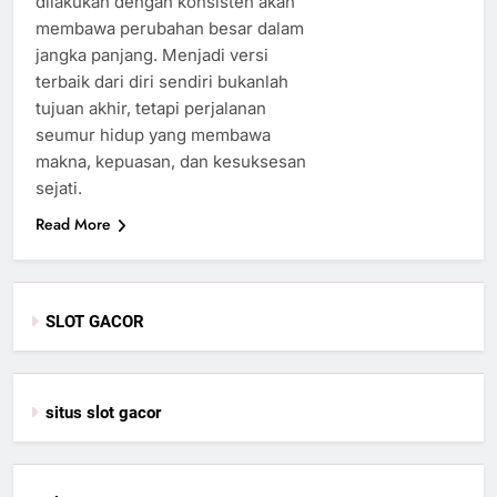
dilakukan dengan konsisten akan
membawa perubahan besar dalam
jangka panjang. Menjadi versi
terbaik dari diri sendiri bukanlah
tujuan akhir, tetapi perjalanan
seumur hidup yang membawa
makna, kepuasan, dan kesuksesan
sejati.
Read More
SLOT GACOR
situs slot gacor