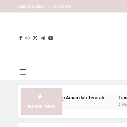
Skip
August 5, 2026
11:38:57 PM
to
content
Pet
Dapatkan 
epat agar Akses Tetap Aman dan Terarah
Tips Memilih d
2 Weeks Ago
HEADLINES