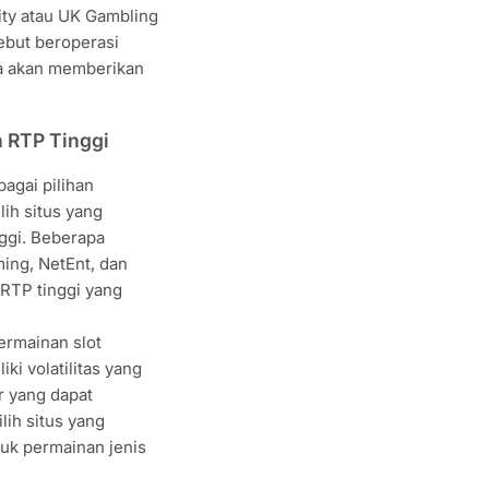
ity atau UK Gambling
ebut beroperasi
ya akan memberikan
n RTP Tinggi
agai pilihan
ih situs yang
ggi. Beberapa
ming, NetEnt, dan
RTP tinggi yang
ermainan slot
ki volatilitas yang
r yang dapat
ih situs yang
tuk permainan jenis