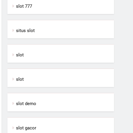
slot 777
situs slot
slot
slot
slot demo
slot gacor