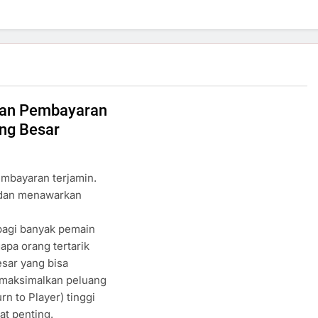
 dan Pembayaran
ang Besar
embayaran terjamin.
, dan menawarkan
 bagi banyak pemain
apa orang tertarik
sar yang bisa
emaksimalkan peluang
n to Player) tinggi
at penting.