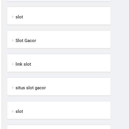
slot
Slot Gacor
link slot
situs slot gacor
slot