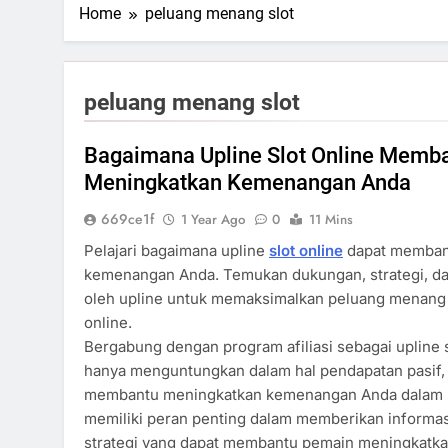
Home
peluang menang slot
peluang menang slot
Bagaimana Upline Slot Online Memb
Meningkatkan Kemenangan Anda
669ce1f
1 Year Ago
0
11 Mins
Pelajari bagaimana upline
slot online
dapat memban
kemenangan Anda. Temukan dukungan, strategi, dan
oleh upline untuk memaksimalkan peluang menang 
online.
Bergabung dengan program afiliasi sebagai upline 
hanya menguntungkan dalam hal pendapatan pasif, t
membantu meningkatkan kemenangan Anda dalam p
memiliki peran penting dalam memberikan informas
strategi yang dapat membantu pemain meningkatk