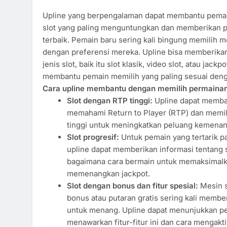
Upline yang berpengalaman dapat membantu pema
slot yang paling menguntungkan dan memberikan 
terbaik. Pemain baru sering kali bingung memilih m
dengan preferensi mereka. Upline bisa memberika
jenis slot, baik itu slot klasik, video slot, atau jackp
membantu pemain memilih yang paling sesuai deng
Cara upline membantu dengan memilih permainan
Slot dengan RTP tinggi:
Upline dapat memba
memahami Return to Player (RTP) dan memi
tinggi untuk meningkatkan peluang kemenan
Slot progresif:
Untuk pemain yang tertarik pa
upline dapat memberikan informasi tentang s
bagaimana cara bermain untuk memaksimalk
memenangkan jackpot.
Slot dengan bonus dan fitur spesial:
Mesin s
bonus atau putaran gratis sering kali membe
untuk menang. Upline dapat menunjukkan p
menawarkan fitur-fitur ini dan cara mengakt