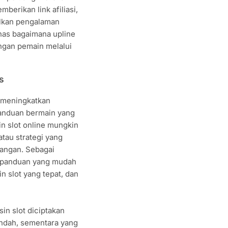
berikan link afiliasi,
lkan pengalaman
has bagaimana upline
ngan pemain melalui
s
u meningkatkan
anduan bermain yang
in slot online mungkin
tau strategi yang
angan. Sebagai
 panduan yang mudah
n slot yang tepat, dan
n slot diciptakan
endah, sementara yang