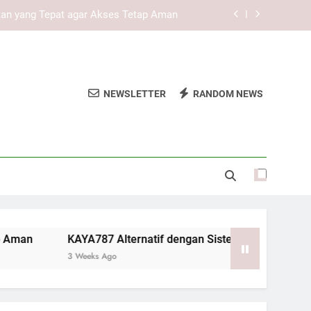
tan yang Tepat agar Akses Tetap Aman
m Akses yang Lebih Stabil dan Praktis
n Akses pada Halaman KAYA787 Login
NEWSLETTER
RANDOM NEWS
pat agar Akses Tetap Aman dan Terarah
tan yang Tepat agar Akses Tetap Aman
ri Makanan Hingga Aksesori, Semuanya Ada Di Sini.
m Akses yang Lebih Stabil dan Praktis
n Akses pada Halaman KAYA787 Login
KAYA787 Alternatif dengan Sistem Akses yang Lebih Stabil d
3 Weeks Ago