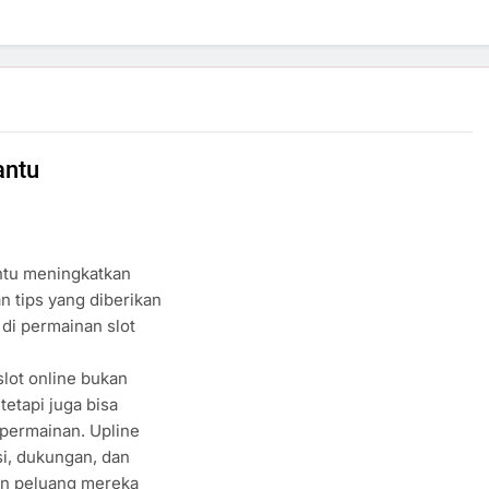
antu
tu meningkatkan
 tips yang diberikan
di permainan slot
slot online bukan
etapi juga bisa
ermainan. Upline
i, dukungan, dan
an peluang mereka