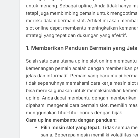
untuk menang. Sebagai upline, Anda tidak hanya mem
tetapi juga membimbing pemain untuk mengoptima
mereka dalam bermain slot. Artikel ini akan memba
slot online dapat membantu meningkatkan kemena
strategi yang tepat dan dukungan yang efektif.
1.
Memberikan Panduan Bermain yang Jela
Salah satu cara utama upline slot online membant
kemenangan pemain adalah dengan memberikan p
jelas dan informatif. Pemain yang baru mulai berma
tidak sepenuhnya memahami cara kerja mesin slot a
bisa mereka gunakan untuk memaksimalkan kemen
upline, Anda dapat membantu dengan memberikan
dipahami mengenai cara bermain slot, memilih mesi
menggunakan fitur-fitur bonus dengan bijak.
Cara upline membantu dengan panduan:
Pilih mesin slot yang tepat:
Tidak semua mesi
sama. Beberapa mesin memiliki volatilitas r