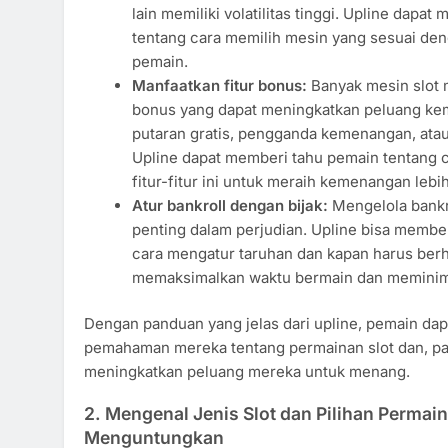
lain memiliki volatilitas tinggi. Upline dapa
tentang cara memilih mesin yang sesuai de
pemain.
Manfaatkan fitur bonus:
Banyak mesin slot 
bonus yang dapat meningkatkan peluang ke
putaran gratis, pengganda kemenangan, ata
Upline dapat memberi tahu pemain tentang
fitur-fitur ini untuk meraih kemenangan lebih
Atur bankroll dengan bijak:
Mengelola bankro
penting dalam perjudian. Upline bisa member
cara mengatur taruhan dan kapan harus berh
memaksimalkan waktu bermain dan meminima
Dengan panduan yang jelas dari upline, pemain da
pemahaman mereka tentang permainan slot dan, pad
meningkatkan peluang mereka untuk menang.
2.
Mengenal Jenis Slot dan Pilihan Permai
Menguntungkan