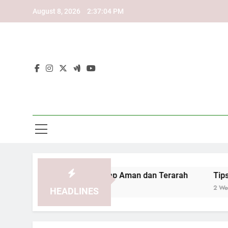
Skip
August 8, 2026
2:37:05 PM
to
content
Pet
Dapatkan 
epat agar Akses Tetap Aman dan Terarah
Tips Memilih d
2 Weeks Ago
HEADLINES