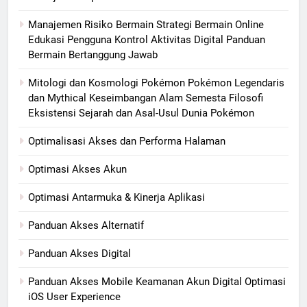
Manajemen Risiko Bermain Strategi Bermain Online
Edukasi Pengguna Kontrol Aktivitas Digital Panduan
Bermain Bertanggung Jawab
Mitologi dan Kosmologi Pokémon Pokémon Legendaris
dan Mythical Keseimbangan Alam Semesta Filosofi
Eksistensi Sejarah dan Asal-Usul Dunia Pokémon
Optimalisasi Akses dan Performa Halaman
Optimasi Akses Akun
Optimasi Antarmuka & Kinerja Aplikasi
Panduan Akses Alternatif
Panduan Akses Digital
Panduan Akses Mobile Keamanan Akun Digital Optimasi
iOS User Experience