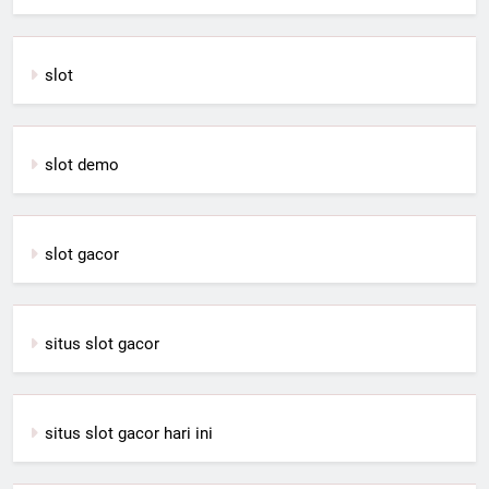
slot
slot demo
slot gacor
situs slot gacor
situs slot gacor hari ini