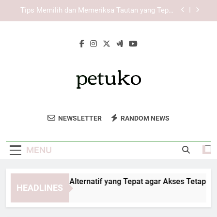
Skip
KAYA787 Alternatif dengan Sistem Akses yang
to
Lebih Stabil dan Praktis
content
Panduan Menjaga Kelancaran Akses pada
Halaman KAYA787 Login
Tips Memilih Link Alternatif yang Tepat agar
Akses Tetap Aman dan Terarah
Tips Memilih dan Memeriksa Tautan yang Tepat
agar Akses Tetap Aman
KAYA787 Alternatif dengan Sistem Akses yang
Lebih Stabil dan Praktis
Petuko
Dapatkan Produk Berkualitas Untuk Hewan
Panduan Menjaga Kelancaran Akses pada
NEWSLETTER
RANDOM NEWS
Halaman KAYA787 Login
Peliharaan Anda Di Petuko. Dari Makanan
Hingga Aksesori, Semuanya Ada Di Sini.
MENU
ps Memilih Link Alternatif yang Tepat agar Akses Tetap Aman
HEADLINES
Weeks Ago