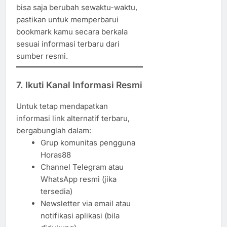
bisa saja berubah sewaktu-waktu,
pastikan untuk memperbarui
bookmark kamu secara berkala
sesuai informasi terbaru dari
sumber resmi.
7.
Ikuti Kanal Informasi Resmi
Untuk tetap mendapatkan
informasi link alternatif terbaru,
bergabunglah dalam:
Grup komunitas pengguna
Horas88
Channel Telegram atau
WhatsApp resmi (jika
tersedia)
Newsletter via email atau
notifikasi aplikasi (bila