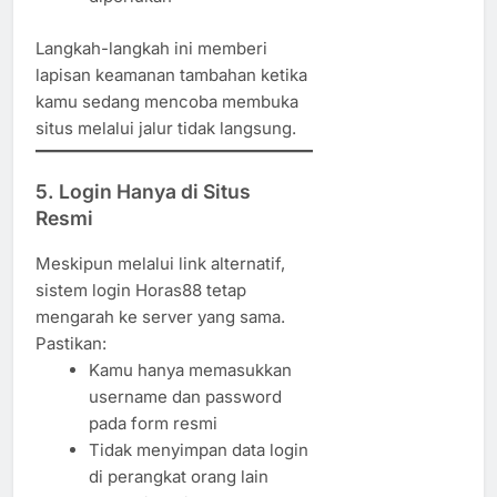
Langkah-langkah ini memberi
lapisan keamanan tambahan ketika
kamu sedang mencoba membuka
situs melalui jalur tidak langsung.
5.
Login Hanya di Situs
Resmi
Meskipun melalui link alternatif,
sistem login Horas88 tetap
mengarah ke server yang sama.
Pastikan:
Kamu hanya memasukkan
username dan password
pada form resmi
Tidak menyimpan data login
di perangkat orang lain