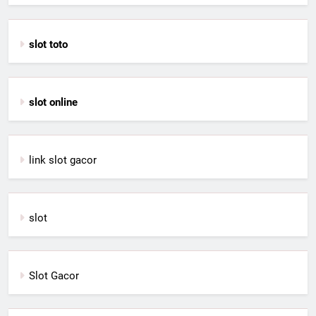
slot toto
slot online
link slot gacor
slot
Slot Gacor