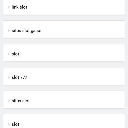
link slot
situs slot gacor
slot
slot 777
situs slot
slot