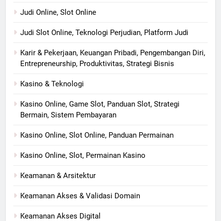
Judi Online, Slot Online
Judi Slot Online, Teknologi Perjudian, Platform Judi
Karir & Pekerjaan, Keuangan Pribadi, Pengembangan Diri,
Entrepreneurship, Produktivitas, Strategi Bisnis
Kasino & Teknologi
Kasino Online, Game Slot, Panduan Slot, Strategi
Bermain, Sistem Pembayaran
Kasino Online, Slot Online, Panduan Permainan
Kasino Online, Slot, Permainan Kasino
Keamanan & Arsitektur
Keamanan Akses & Validasi Domain
Keamanan Akses Digital