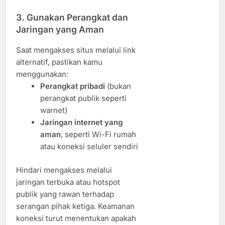
3.
Gunakan Perangkat dan
Jaringan yang Aman
Saat mengakses situs melalui link
alternatif, pastikan kamu
menggunakan:
Perangkat pribadi
(bukan
perangkat publik seperti
warnet)
Jaringan internet yang
aman
, seperti Wi-Fi rumah
atau koneksi seluler sendiri
Hindari mengakses melalui
jaringan terbuka atau hotspot
publik yang rawan terhadap
serangan pihak ketiga. Keamanan
koneksi turut menentukan apakah