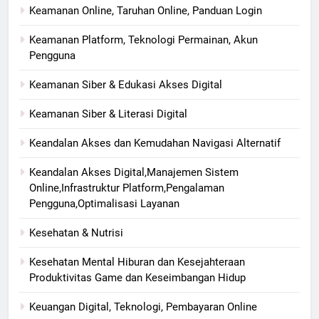
Keamanan Online, Taruhan Online, Panduan Login
Keamanan Platform, Teknologi Permainan, Akun
Pengguna
Keamanan Siber & Edukasi Akses Digital
Keamanan Siber & Literasi Digital
Keandalan Akses dan Kemudahan Navigasi Alternatif
Keandalan Akses Digital,Manajemen Sistem
Online,Infrastruktur Platform,Pengalaman
Pengguna,Optimalisasi Layanan
Kesehatan & Nutrisi
Kesehatan Mental Hiburan dan Kesejahteraan
Produktivitas Game dan Keseimbangan Hidup
Keuangan Digital, Teknologi, Pembayaran Online