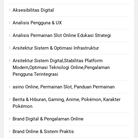
Aksesibilitas Digital
Analisis Pengguna & UX
Analisis Permainan Slot Online Edukasi Strategi
Arsitektur Sistem & Optimasi Infrastruktur
Arsitektur Sistem Digital,Stabilitas Platform
Modern,Optimasi Teknologi Online,Pengalaman
Pengguna Terintegrasi
asino Online, Permainan Slot, Panduan Permainan
Berita & Hiburan, Gaming, Anime, Pokémon, Karakter
Pokémon
Brand Digital & Pengalaman Online
Brand Online & Sistem Praktis