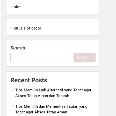
slot
situs slot gacor
Search
SEARCH
Recent Posts
Tips Memilih Link Alternatif yang Tepat agar
Akses Tetap Aman dan Terarah
Tips Memilih dan Memeriksa Tautan yang
Tepat agar Akses Tetap Aman