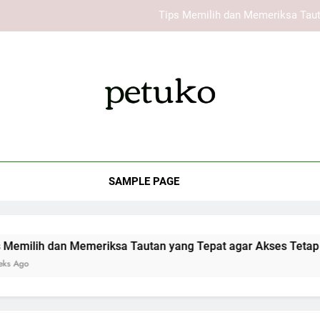
Tips Memilih dan Memeriksa Tau
KAYA787 Alternatif dengan Siste
Panduan Menjaga Kelancara
Tips Memilih Link Alternatif yang Te
uko
Tips Memilih dan Memeriksa Tau
Produk Berkualitas Untuk Hewan Peliharaan Anda Di Petuko. Da
KAYA787 Alternatif dengan Siste
SAMPLE PAGE
Panduan Menjaga Kelancara
an Memeriksa Tautan yang Tepat agar Akses Tetap Aman