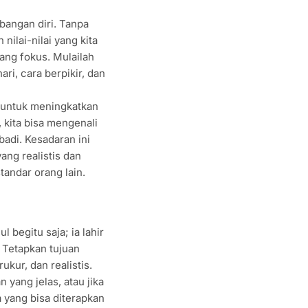
bangan diri. Tanpa
nilai-nilai yang kita
ang fokus. Mulailah
ari, cara berpikir, dan
if untuk meningkatkan
 kita bisa mengenali
di. Kesadaran ini
ng realistis dan
tandar orang lain.
l begitu saja; ia lahir
. Tetapkan tujuan
ukur, dan realistis.
n yang jelas, atau jika
a yang bisa diterapkan