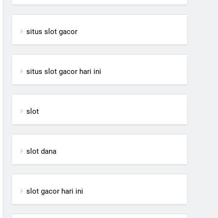
situs slot gacor
situs slot gacor hari ini
slot
slot dana
slot gacor hari ini