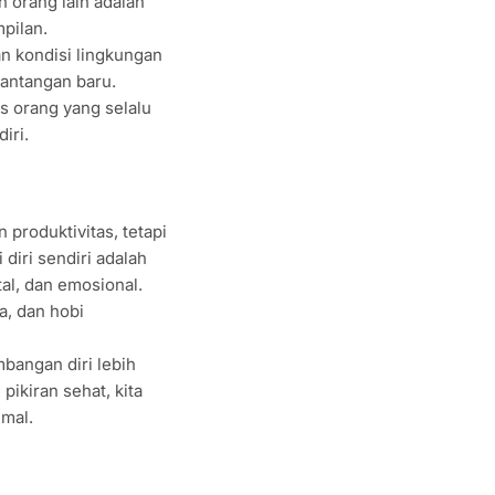
 orang lain adalah
pilan.
n kondisi lingkungan
tantangan baru.
s orang yang selalu
iri.
 produktivitas, tetapi
diri sendiri adalah
al, dan emosional.
a, dan hobi
bangan diri lebih
ikiran sehat, kita
imal.