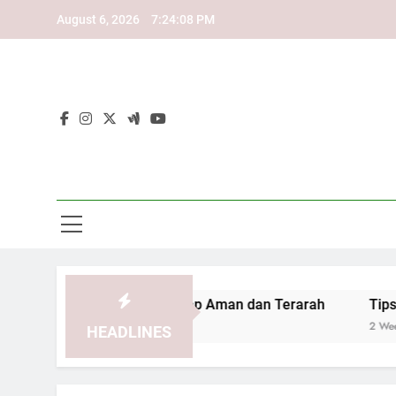
Skip
August 6, 2026
7:24:09 PM
to
content
Pet
Dapatkan 
epat agar Akses Tetap Aman dan Terarah
Tips Memilih d
2 Weeks Ago
HEADLINES