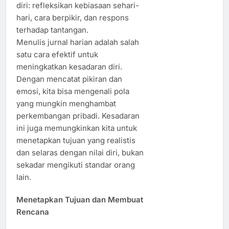
diri: refleksikan kebiasaan sehari-
hari, cara berpikir, dan respons
terhadap tantangan.
Menulis jurnal harian adalah salah
satu cara efektif untuk
meningkatkan kesadaran diri.
Dengan mencatat pikiran dan
emosi, kita bisa mengenali pola
yang mungkin menghambat
perkembangan pribadi. Kesadaran
ini juga memungkinkan kita untuk
menetapkan tujuan yang realistis
dan selaras dengan nilai diri, bukan
sekadar mengikuti standar orang
lain.
Menetapkan Tujuan dan Membuat
Rencana