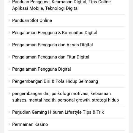
Panduan Pengguna, Keamanan Digital, Tips Online,
Aplikasi Mobile, Teknologi Digital
Panduan Slot Online
Pengalaman Pengguna & Komunitas Digital
Pengalaman Pengguna dan Akses Digital
Pengalaman Pengguna dan Fitur Digital
Pengalaman Pengguna Digital
Pengembangan Diri & Pola Hidup Seimbang
pengembangan diri, psikologi motivasi, kebiasaan
sukses, mental health, personal growth, strategi hidup
Perjudian Gaming Hiburan Lifestyle Tips & Trik
Permainan Kasino