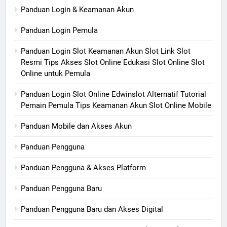
Panduan Login & Keamanan Akun
Panduan Login Pemula
Panduan Login Slot Keamanan Akun Slot Link Slot
Resmi Tips Akses Slot Online Edukasi Slot Online Slot
Online untuk Pemula
Panduan Login Slot Online Edwinslot Alternatif Tutorial
Pemain Pemula Tips Keamanan Akun Slot Online Mobile
Panduan Mobile dan Akses Akun
Panduan Pengguna
Panduan Pengguna & Akses Platform
Panduan Pengguna Baru
Panduan Pengguna Baru dan Akses Digital