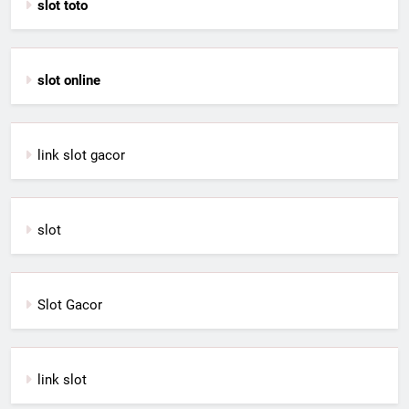
slot toto
slot online
link slot gacor
slot
Slot Gacor
link slot