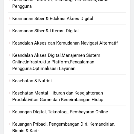
Pengguna
Keamanan Siber & Edukasi Akses Digital
Keamanan Siber & Literasi Digital
Keandalan Akses dan Kemudahan Navigasi Alternatif
Keandalan Akses Digital,Manajemen Sistem
Online,Infrastruktur Platform,Pengalaman
Pengguna,Optimalisasi Layanan
Kesehatan & Nutrisi
Kesehatan Mental Hiburan dan Kesejahteraan
Produktivitas Game dan Keseimbangan Hidup
Keuangan Digital, Teknologi, Pembayaran Online
Keuangan Pribadi, Pengembangan Diri, Kemandirian,
Bisnis & Karir