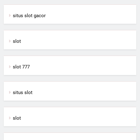
situs slot gacor
slot
slot 777
situs slot
slot