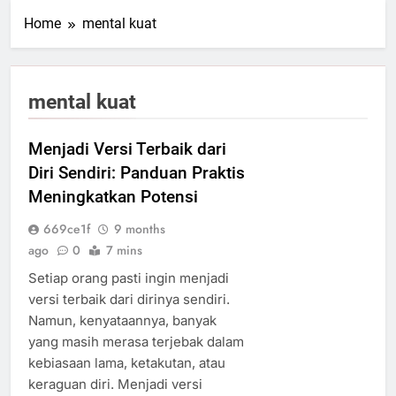
Home
mental kuat
mental kuat
Menjadi Versi Terbaik dari
Diri Sendiri: Panduan Praktis
Meningkatkan Potensi
669ce1f
9 months
ago
0
7 mins
Setiap orang pasti ingin menjadi
versi terbaik dari dirinya sendiri.
Namun, kenyataannya, banyak
yang masih merasa terjebak dalam
kebiasaan lama, ketakutan, atau
keraguan diri. Menjadi versi