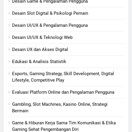
Desain Game & Pengalaman Pengguna
Desain Slot Digital & Psikologi Pemain
Desain UI/UX & Pengalaman Pengguna
Desain UI/UX & Teknologi Web
Desain UX dan Akses Digital
Edukasi & Analisis Statistik
Esports, Gaming Strategy, Skill Development, Digital
Lifestyle, Competitive Play
Evaluasi Platform Online dan Pengalaman Pengguna
Gambling, Slot Machines, Kasino Online, Strategi
Bermain
Game & Hiburan Kerja Sama Tim Komunikasi & Etika
Gaming Sehat Pengembangan Diri