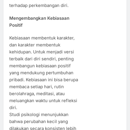
terhadap perkembangan diri.
Mengembangkan Kebiasaan
Positif
Kebiasaan membentuk karakter,
dan karakter membentuk
kehidupan. Untuk menjadi versi
terbaik dari diri sendiri, penting
membangun kebiasaan positif
yang mendukung pertumbuhan
pribadi. Kebiasaan ini bisa berupa
membaca setiap hari, rutin
berolahraga, meditasi, atau
meluangkan waktu untuk refleksi
diri.
Studi psikologi menunjukkan
bahwa perubahan kecil yang
dilakukan secara konsisten lebih