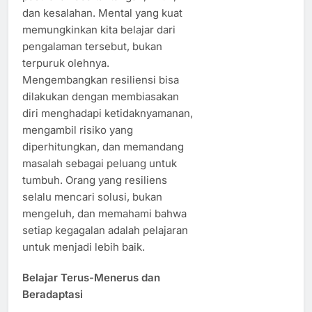
dan kesalahan. Mental yang kuat
memungkinkan kita belajar dari
pengalaman tersebut, bukan
terpuruk olehnya.
Mengembangkan resiliensi bisa
dilakukan dengan membiasakan
diri menghadapi ketidaknyamanan,
mengambil risiko yang
diperhitungkan, dan memandang
masalah sebagai peluang untuk
tumbuh. Orang yang resiliens
selalu mencari solusi, bukan
mengeluh, dan memahami bahwa
setiap kegagalan adalah pelajaran
untuk menjadi lebih baik.
Belajar Terus-Menerus dan
Beradaptasi