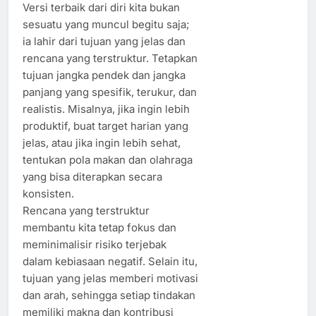
Versi terbaik dari diri kita bukan
sesuatu yang muncul begitu saja;
ia lahir dari tujuan yang jelas dan
rencana yang terstruktur. Tetapkan
tujuan jangka pendek dan jangka
panjang yang spesifik, terukur, dan
realistis. Misalnya, jika ingin lebih
produktif, buat target harian yang
jelas, atau jika ingin lebih sehat,
tentukan pola makan dan olahraga
yang bisa diterapkan secara
konsisten.
Rencana yang terstruktur
membantu kita tetap fokus dan
meminimalisir risiko terjebak
dalam kebiasaan negatif. Selain itu,
tujuan yang jelas memberi motivasi
dan arah, sehingga setiap tindakan
memiliki makna dan kontribusi