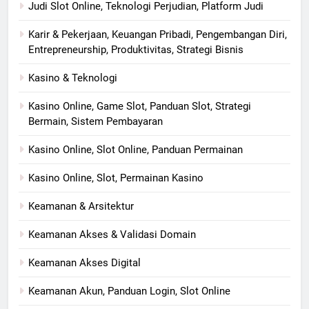
Judi Slot Online, Teknologi Perjudian, Platform Judi
Karir & Pekerjaan, Keuangan Pribadi, Pengembangan Diri,
Entrepreneurship, Produktivitas, Strategi Bisnis
Kasino & Teknologi
Kasino Online, Game Slot, Panduan Slot, Strategi
Bermain, Sistem Pembayaran
Kasino Online, Slot Online, Panduan Permainan
Kasino Online, Slot, Permainan Kasino
Keamanan & Arsitektur
Keamanan Akses & Validasi Domain
Keamanan Akses Digital
Keamanan Akun, Panduan Login, Slot Online