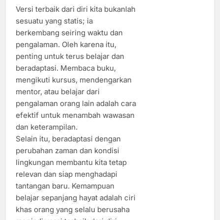
Versi terbaik dari diri kita bukanlah
sesuatu yang statis; ia
berkembang seiring waktu dan
pengalaman. Oleh karena itu,
penting untuk terus belajar dan
beradaptasi. Membaca buku,
mengikuti kursus, mendengarkan
mentor, atau belajar dari
pengalaman orang lain adalah cara
efektif untuk menambah wawasan
dan keterampilan.
Selain itu, beradaptasi dengan
perubahan zaman dan kondisi
lingkungan membantu kita tetap
relevan dan siap menghadapi
tantangan baru. Kemampuan
belajar sepanjang hayat adalah ciri
khas orang yang selalu berusaha