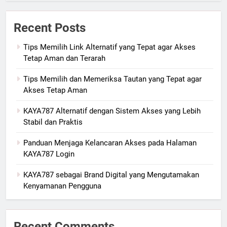
Recent Posts
Tips Memilih Link Alternatif yang Tepat agar Akses
Tetap Aman dan Terarah
Tips Memilih dan Memeriksa Tautan yang Tepat agar
Akses Tetap Aman
KAYA787 Alternatif dengan Sistem Akses yang Lebih
Stabil dan Praktis
Panduan Menjaga Kelancaran Akses pada Halaman
KAYA787 Login
KAYA787 sebagai Brand Digital yang Mengutamakan
Kenyamanan Pengguna
Recent Comments