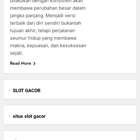
dilakukan dengan konsisten akan
membawa perubahan besar dalam
jangka panjang. Menjadi versi
terbaik dari diri sendiri bukanlah
tujuan akhir, tetapi perjalanan
seumur hidup yang membawa
makna, kepuasan, dan kesuksesan
sejati.
Read More
SLOT GACOR
situs slot gacor