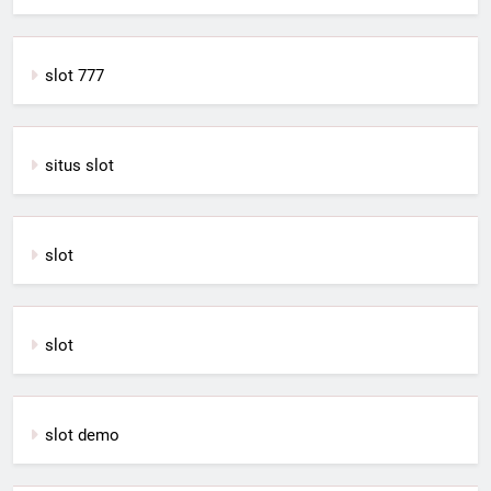
slot 777
situs slot
slot
slot
slot demo