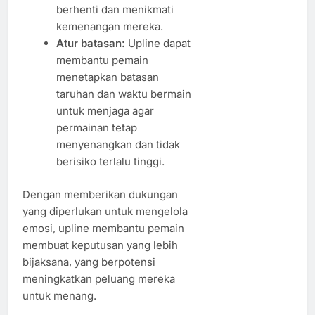
berhenti dan menikmati
kemenangan mereka.
Atur batasan:
Upline dapat
membantu pemain
menetapkan batasan
taruhan dan waktu bermain
untuk menjaga agar
permainan tetap
menyenangkan dan tidak
berisiko terlalu tinggi.
Dengan memberikan dukungan
yang diperlukan untuk mengelola
emosi, upline membantu pemain
membuat keputusan yang lebih
bijaksana, yang berpotensi
meningkatkan peluang mereka
untuk menang.