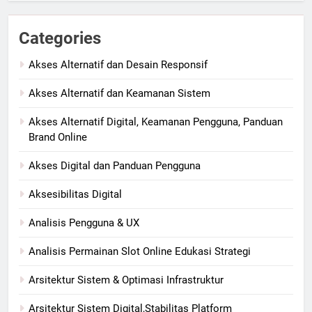
Categories
Akses Alternatif dan Desain Responsif
Akses Alternatif dan Keamanan Sistem
Akses Alternatif Digital, Keamanan Pengguna, Panduan
Brand Online
Akses Digital dan Panduan Pengguna
Aksesibilitas Digital
Analisis Pengguna & UX
Analisis Permainan Slot Online Edukasi Strategi
Arsitektur Sistem & Optimasi Infrastruktur
Arsitektur Sistem Digital,Stabilitas Platform