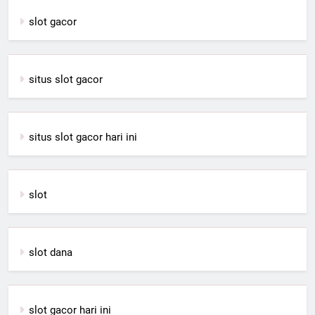
slot gacor
situs slot gacor
situs slot gacor hari ini
slot
slot dana
slot gacor hari ini