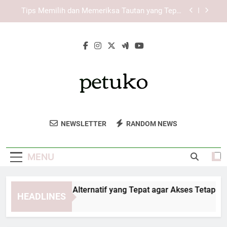
Skip
KAYA787 Alternatif dengan Sistem Akses yang
to
Lebih Stabil dan Praktis
content
Panduan Menjaga Kelancaran Akses pada
Halaman KAYA787 Login
Tips Memilih Link Alternatif yang Tepat agar
Akses Tetap Aman dan Terarah
Tips Memilih dan Memeriksa Tautan yang Tepat
agar Akses Tetap Aman
KAYA787 Alternatif dengan Sistem Akses yang
Lebih Stabil dan Praktis
Petuko
Dapatkan Produk Berkualitas Untuk Hewan
Panduan Menjaga Kelancaran Akses pada
NEWSLETTER
RANDOM NEWS
Halaman KAYA787 Login
Peliharaan Anda Di Petuko. Dari Makanan
Hingga Aksesori, Semuanya Ada Di Sini.
MENU
ps Memilih Link Alternatif yang Tepat agar Akses Tetap Aman
HEADLINES
Weeks Ago