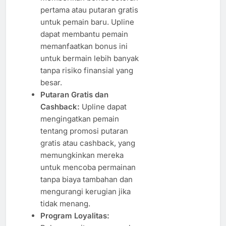
pertama atau putaran gratis
untuk pemain baru. Upline
dapat membantu pemain
memanfaatkan bonus ini
untuk bermain lebih banyak
tanpa risiko finansial yang
besar.
Putaran Gratis dan
Cashback:
Upline dapat
mengingatkan pemain
tentang promosi putaran
gratis atau cashback, yang
memungkinkan mereka
untuk mencoba permainan
tanpa biaya tambahan dan
mengurangi kerugian jika
tidak menang.
Program Loyalitas: