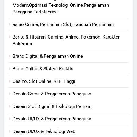
Modern,Optimasi Teknologi Online,Pengalaman
Pengguna Terintegrasi
asino Online, Permainan Slot, Panduan Permainan
Berita & Hiburan, Gaming, Anime, Pokémon, Karakter
Pokémon
Brand Digital & Pengalaman Online
Brand Online & Sistem Praktis
Casino, Slot Online, RTP Tinggi
Desain Game & Pengalaman Pengguna
Desain Slot Digital & Psikologi Pemain
Desain UI/UX & Pengalaman Pengguna
Desain UI/UX & Teknologi Web