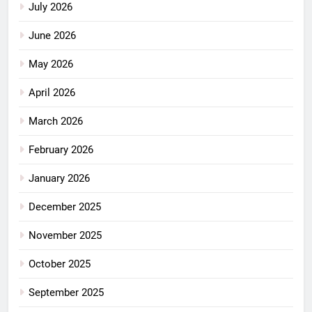
July 2026
June 2026
May 2026
April 2026
March 2026
February 2026
January 2026
December 2025
November 2025
October 2025
September 2025