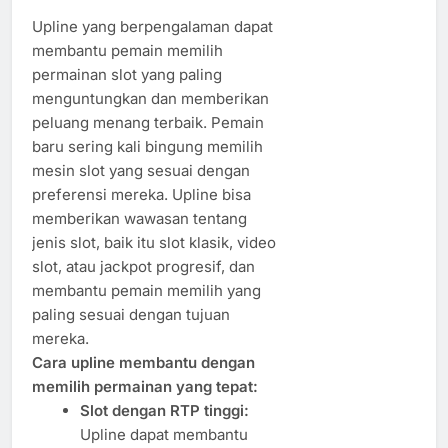
Upline yang berpengalaman dapat
membantu pemain memilih
permainan slot yang paling
menguntungkan dan memberikan
peluang menang terbaik. Pemain
baru sering kali bingung memilih
mesin slot yang sesuai dengan
preferensi mereka. Upline bisa
memberikan wawasan tentang
jenis slot, baik itu slot klasik, video
slot, atau jackpot progresif, dan
membantu pemain memilih yang
paling sesuai dengan tujuan
mereka.
Cara upline membantu dengan
memilih permainan yang tepat:
Slot dengan RTP tinggi:
Upline dapat membantu